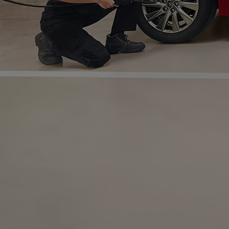
Od
105 300 zł
Corolla Hatchback
HYBRID