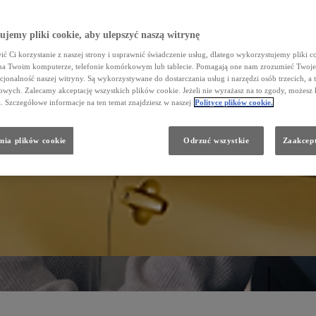
jemy pliki cookie, aby ulepszyć naszą witrynę
ć Ci korzystanie z naszej strony i usprawnić świadczenie usług, dlatego wykorzystujemy pliki co
na Twoim komputerze, telefonie komórkowym lub tablecie. Pomagają one nam zrozumieć Twoje 
cjonalność naszej witryny. Są wykorzystywane do dostarczania usług i narzędzi osób trzecich, a 
wych. Zalecamy akceptację wszystkich plików cookie. Jeżeli nie wyrażasz na to zgody, możesz 
a. Szczegółowe informacje na ten temat znajdziesz w naszej
Polityce plików cookie.
nia plików cookie
Odrzuć wszystkie
Zaakcept