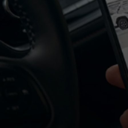
Od
81 900 zł
Yaris Cross
HYBRID