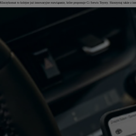
Kluczykomat to kolejne już innowacyjne rozwiązanie, które proponuje Ci Serwis Toyoty. Skorzystaj także z in