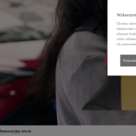
Wykorzystu
Chcemy ułatwi
umieszczane 
ulepszać funk
celów reklamo
ich ustawieni
Ustawie
Innowacyjny serwis