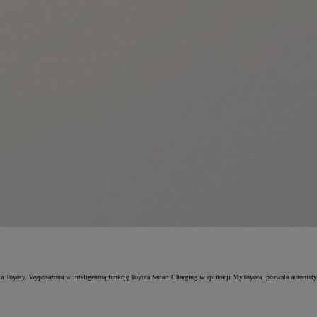
oyoty. Wyposażona w inteligentną funkcję Toyota Smart Charging w aplikacji MyToyota, pozwala automatyczn