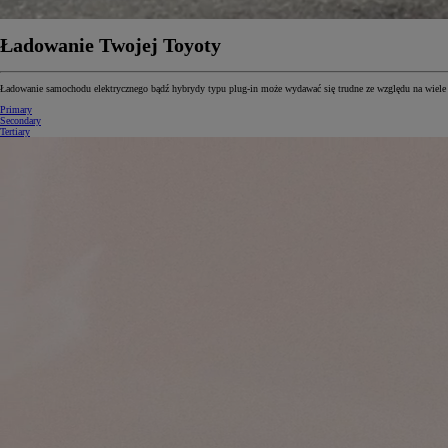
Ładowanie Twojej Toyoty
Ładowanie samochodu elektrycznego bądź hybrydy typu plug-in może wydawać się trudne ze względu na wiele r
Primary
Secondary
Tertiary