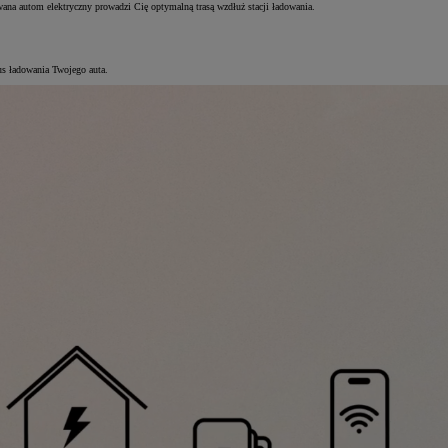
na autom elektryczny prowadzi Cię optymalną trasą wzdłuż stacji ładowania.
us ładowania Twojego auta.