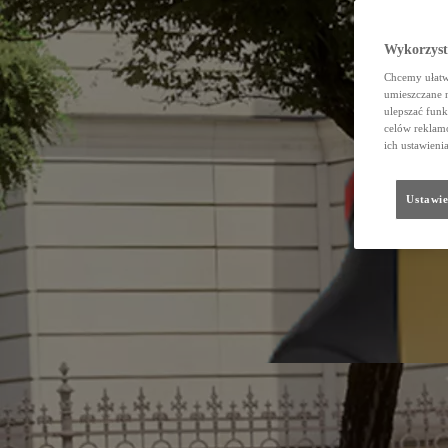
Wykorzystu
Chcemy ułatwi
umieszczane 
ulepszać funk
celów reklamo
ich ustawieni
Ustawie