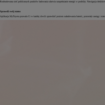
Rozbudowana sieć publicznych punktów ładowania ułatwia uzupełnianie energii w podróży. Nawigacja dedykowa
Sprawdź swój status
Aplikacja MyToyota pozwala Ci w każdej chwili sprawdzić poziom naładowania baterii, pozostały zasięg i stat
Od
105 300 zł
Corolla Hatchback
HYBRID