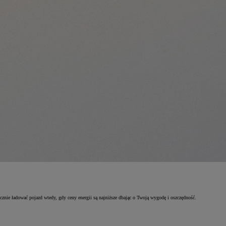
ie ładować pojazd wtedy, gdy ceny energii są najniższe dbając o Twoją wygodę i oszczędność.