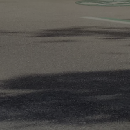
Od
81 900 zł
Yaris Cross
HYBRID