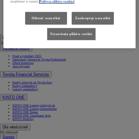
znajdziesz w naszej
Polityce plików cookie.
PROACE Verso
PROACE CITY
PROACE CITY Verso
Samochody używane
Odrzuć wszystkie
Zaakceptuj wszystkie
Umów się na jazdę testową
Zobacz wszystkie cenniki
Konfiguruj swoją Toyotę
+48224920000
Ustawienia plików cookie
Oferty specjalne i Finansowanie
Oferty specjalne i Finansowanie
Aktualne oferty
Finał wyprzedaży 2025
Samochody dostawcze Toyota Professional
Oferta biznesowa
Auta używane
Toyota Financial Services
Kredyt niższych rat Toyota Easy
Kredyt standardowy
Leasing standardowy
KINTO ONE
KINTO ONE Leasing niższych rat
KINTO ONE Leasing konsumencki
KINTO ONE Najem
KINTO ONE Zarządzanie flotą
KINTO Mobility
Dla właścicieli
Dla właścicieli
Serwis