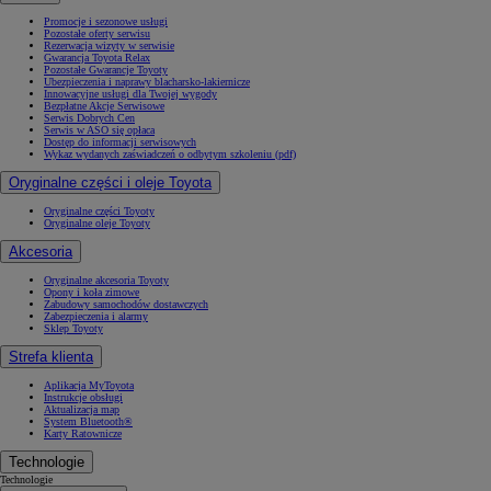
Promocje i sezonowe usługi
Pozostałe oferty serwisu
Rezerwacja wizyty w serwisie
Gwarancja Toyota Relax
Pozostałe Gwarancje Toyoty
Ubezpieczenia i naprawy blacharsko-lakiernicze
Innowacyjne usługi dla Twojej wygody
Bezpłatne Akcje Serwisowe
Serwis Dobrych Cen
Serwis w ASO się opłaca
Dostęp do informacji serwisowych
Wykaz wydanych zaświadczeń o odbytym szkoleniu (pdf)
Oryginalne części i oleje Toyota
Oryginalne części Toyoty
Oryginalne oleje Toyoty
Akcesoria
Oryginalne akcesoria Toyoty
Opony i koła zimowe
Zabudowy samochodów dostawczych
Zabezpieczenia i alarmy
Sklep Toyoty
Strefa klienta
Aplikacja MyToyota
Instrukcje obsługi
Aktualizacja map
System Bluetooth®
Karty Ratownicze
Technologie
Technologie