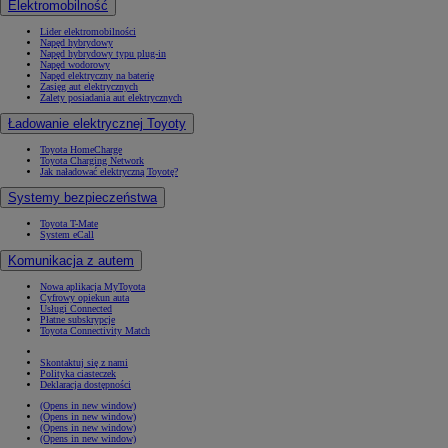
Elektromobilność
Lider elektromobilności
Napęd hybrydowy
Napęd hybrydowy typu plug-in
Napęd wodorowy
Napęd elektryczny na baterię
Zasięg aut elektrycznych
Zalety posiadania aut elektrycznych
Ładowanie elektrycznej Toyoty
Toyota HomeCharge
Toyota Charging Network
Jak naładować elektryczną Toyotę?
Systemy bezpieczeństwa
Toyota T-Mate
System eCall
Komunikacja z autem
Nowa aplikacja MyToyota
Cyfrowy opiekun auta
Usługi Connected
Płatne subskrypcje
Toyota Connectivity Match
Skontaktuj się z nami
Polityka ciasteczek
Deklaracja dostępności
(Opens in new window)
(Opens in new window)
(Opens in new window)
(Opens in new window)