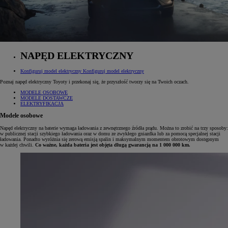
NAPĘD ELEKTRYCZNY
Konfiguruj model elektryczny
Konfiguruj model elektryczny
Poznaj napęd elektryczny Toyoty i przekonaj się, że przyszłość tworzy się na Twoich oczach.
MODELE OSOBOWE
MODELE DOSTAWCZE
ELEKTRYFIKACJA
Modele osobowe
Napęd elektryczny na baterie wymaga ładowania z zewnętrznego źródła prądu. Można to zrobić na trzy sposoby:
w publicznej stacji szybkiego ładowania oraz w domu ze zwykłego gniazdka lub za pomocą specjalnej stacji
ładowania. Ponadto wyróżnia się zerową emisją spalin i maksymalnym momentem obrotowym dostępnym
w każdej chwili.
Co ważne, każda bateria jest objęta długą gwarancją na 1 000 000 km.