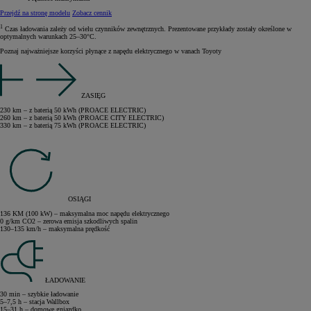
Przejdź na stronę modelu
Zobacz cennik
1
Czas ładowania zależy od wielu czynników zewnętrznych. Prezentowane przykłady zostały określone w
optymalnych warunkach 25–30°C.
Poznaj najważniejsze korzyści płynące z napędu elektrycznego w vanach Toyoty
ZASIĘG
230 km – z baterią 50 kWh (PROACE ELECTRIC)
260 km – z baterią 50 kWh (PROACE CITY ELECTRIC)
330 km – z baterią 75 kWh (PROACE ELECTRIC)
OSIĄGI
136 KM (100 kW) – maksymalna moc napędu elektrycznego
0 g/km CO2 – zerowa emisja szkodliwych spalin
130–135 km/h – maksymalna prędkość
ŁADOWANIE
30 min – szybkie ładowanie
5–7,5 h – stacja Wallbox
15–31 h – domowe gniazdko