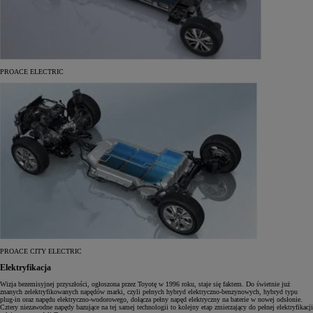
PROACE ELECTRIC
PROACE CITY ELECTRIC
Elektryfikacja
Wizja bezemisyjnej przyszłości, ogłoszona przez Toyotę w 1996 roku, staje się faktem. Do świetnie już
znanych zelektryfikowanych napędów marki, czyli pełnych hybryd elektryczno-benzynowych, hybryd typu
plug-in oraz napędu elektryczno-wodorowego, dołącza pełny napęd elektryczny na baterie w nowej odsłonie.
Cztery niezawodne napędy bazujące na tej samej technologii to kolejny etap zmierzający do pełnej elektryfikacji