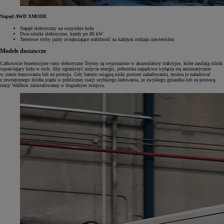
Napęd AWD XMODE
Napęd elektryczny na wszystkie koła
Dwa silniki elektryczne, każdy po 80 kW
Terenowe tryby jazdy zwiększające stabilność na każdym rodzaju nawierzchni
Modele dostawcze
Całkowicie bezemisyjne vany elektryczne Toyoty są wyposażone w akumulatory trakcyjne, które zasilają silnik
wprawiający koła w ruch. Aby ograniczyć zużycie energii, jednostka napędowa wyłącza się automatycznie
w czasie hamowania lub na postoju. Gdy baterie osiągną niski poziom naładowania, można je naładować
z zewnętrznego źródła prądu w publicznej stacji szybkiego ładowania, ze zwykłego gniazdka lub za pomocą
stacji Wallbox zainstalowanej w dogodnym miejscu.