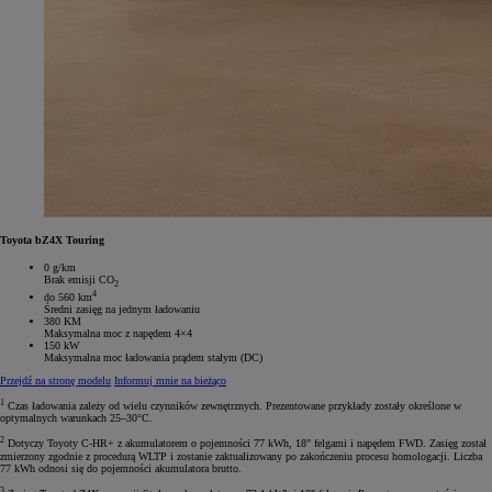
Toyota bZ4X Touring
0 g/km
Brak emisji CO
2
4
do 560 km
Średni zasięg na jednym ładowaniu
380 KM
Maksymalna moc z napędem 4×4
150 kW
Maksymalna moc ładowania prądem stałym (DC)
Przejdź na stronę modelu
Informuj mnie na bieżąco
1
Czas ładowania zależy od wielu czynników zewnętrznych. Prezentowane przykłady zostały określone w
optymalnych warunkach 25–30°C.
2
Dotyczy Toyoty C-HR+ z akumulatorem o pojemności 77 kWh, 18" felgami i napędem FWD. Zasięg został
zmierzony zgodnie z procedurą WLTP i zostanie zaktualizowany po zakończeniu procesu homologacji. Liczba
77 kWh odnosi się do pojemności akumulatora brutto.
3