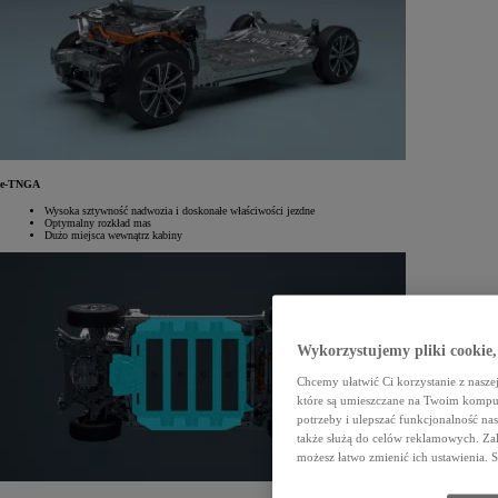
e-TNGA
Wysoka sztywność nadwozia i doskonałe właściwości jezdne
Optymalny rozkład mas
Dużo miejsca wewnątrz kabiny
Wykorzystujemy pliki cookie,
Chcemy ułatwić Ci korzystanie z naszej
które są umieszczane na Twoim kompu
potrzeby i ulepszać funkcjonalność nas
także służą do celów reklamowych. Zal
możesz łatwo zmienić ich ustawienia. 