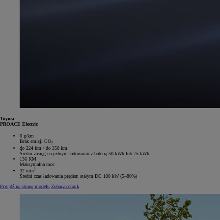
Toyota
PROACE Electric
0 g/km
Brak emisji CO
2
do 224 km / do 350 km
Średni zasięg na jednym ładowaniu z baterią 50 kWh lub 75 kWh
136 KM
Maksymalna moc
1
32 min
Średni czas ładowania prądem stałym DC 100 kW (5–80%)
Przejdź na stronę modelu
Zobacz cennik