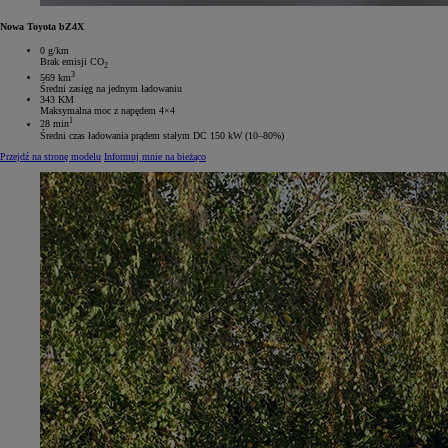
Nowa Toyota bZ4X
0 g/km
Brak emisji CO
2
3
569 km
Średni zasięg na jednym ładowaniu
343 KM
Maksymalna moc z napędem 4×4
1
28 min
Średni czas ładowania prądem stałym DC 150 kW (10–80%)
Przejdź na stronę modelu
Informuj mnie na bieżąco