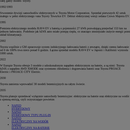
całej gamy modeli Toyoty.
1992/1993
Stworzenie dywizji samochodów elektrycznych w Toyota Motor Corporation. Sprzedaż pierwszych 42 sztuk
małego w pełni elektrycznego vana Toyoty TownAce EV. Debiut elektrycznej wersji sedana Crown Majesta EV.
1995
Premiera elektrycznego modelu RAV4 EV z baterią o pojemności 27 kWh pozwalającą przejechać 153 km na
jednym ładowaniu. Podobnie jak bZ4X auto miało pompę ciepła, co znacząco zmniejszało zużycie energii przez
układ klimatyzacji.
2002
Toyota wspólnie z GM opracowuje system indukcyjnego ładowania baterii z zewnątrz, dzięki czemu ładowanie
od 0 do 100% trwa nieco ponad 6 godzin. Łączna sprzedaż modelu RAV4 EV w Japonii i Kalifornii wyniosła
1000 sztuk.
2022
W Europie Toyota oferuje 3 modele z udoskonalonym napędem elektrycznym na baterie, a są nimi: Toyota
bZ4X z napędem AWD XMODE oraz systemem chłodzenia i dogrzewania baterii oraz Toyota PROACE
Electric i PROACE CITY Electric.
2030
Toyota zamierza wprowadzić 30 modeli bezemisyjnych na całym świecie.
2035
Toyota planuje sprzedawać wyłącznie samochody bezemisyjne: elektryczne na baterie oraz elektryczne na wodór
z ujemną emisją, czyli oczyszczające powietrze.
NAPĘD
HYBRYDOWY
NAPĘD
HYBRYDOWY TYPU PLUG-IN
NAPĘD
ELEKTRYCZNY NA WODÓR
NAPĘD
ELEKTRYCZNY NA BATERIE