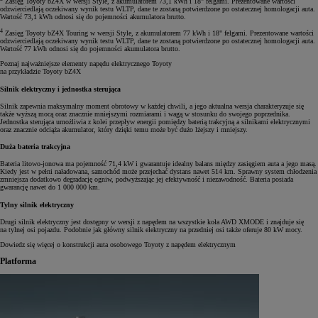
Zasięg Toyoty bZ4X w wersji Style, z akumulatorem 73,1 kWh i 18" felgami. Prezentowane wartości
odzwierciedlają oczekiwany wynik testu WLTP, dane te zostaną potwierdzone po ostatecznej homologacji auta.
Wartość 73,1 kWh odnosi się do pojemności akumulatora brutto.
4
Zasięg Toyoty bZ4X Touring w wersji Style, z akumulatorem 77 kWh i 18" felgami. Prezentowane wartości
odzwierciedlają oczekiwany wynik testu WLTP, dane te zostaną potwierdzone po ostatecznej homologacji auta.
Wartość 77 kWh odnosi się do pojemności akumulatora brutto.
Poznaj najważniejsze elementy napędu elektrycznego Toyoty
na przykładzie Toyoty bZ4X
Silnik elektryczny i jednostka sterująca
Silnik zapewnia maksymalny moment obrotowy w każdej chwili, a jego aktualna wersja charakteryzuje się
także wyższą mocą oraz znacznie mniejszymi rozmiarami i wagą w stosunku do swojego poprzednika.
Jednostka sterująca umożliwia z kolei przepływ energii pomiędzy baterią trakcyjną a silnikami elektrycznymi
oraz znacznie odciąża akumulator, który dzięki temu może być dużo lżejszy i mniejszy.
Duża bateria trakcyjna
Bateria litowo-jonowa ma pojemność 71,4 kW i gwarantuje idealny balans między zasięgiem auta a jego masą.
Kiedy jest w pełni naładowana, samochód może przejechać dystans nawet 514 km. Sprawny system chłodzenia
zmniejsza dodatkowo degradację ogniw, podwyższając jej efektywność i niezawodność. Bateria posiada
gwarancję nawet do 1 000 000 km.
Tylny silnik elektryczny
Drugi silnik elektryczny jest dostępny w wersji z napędem na wszystkie koła AWD XMODE i znajduje się
na tylnej osi pojazdu. Podobnie jak główny silnik elektryczny na przedniej osi także oferuje 80 kW mocy.
Dowiedz się więcej o konstrukcji auta osobowego Toyoty z napędem elektrycznym
Platforma