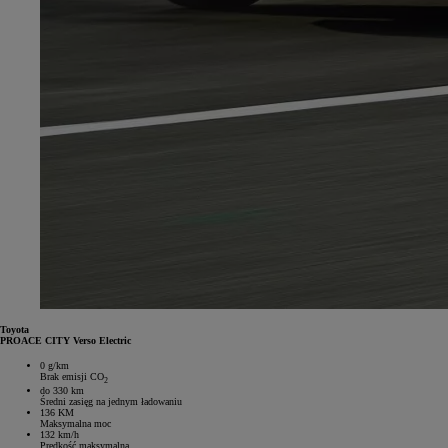
Toyota
PROACE CITY Verso Electric
0 g/km
Brak emisji CO
2
do 330 km
Średni zasięg na jednym ładowaniu
136 KM
Maksymalna moc
132 km/h
Prędkość maksymalna