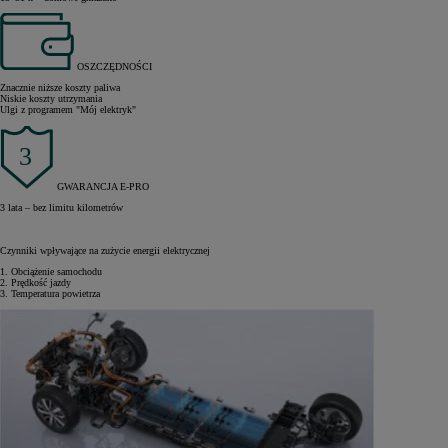
OSZCZĘDNOŚCI
Znacznie niższe koszty paliwa
Niskie koszty utrzymania
Ulgi z programem "Mój elektryk"
GWARANCJA E-PRO
3 lata – bez limitu kilometrów
Czynniki wpływające na zużycie energii elektrycznej
1. Obciążenie samochodu
2. Prędkość jazdy
3. Temperatura powietrza