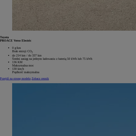
Toyota
PROACE Verso Electric
0 g/km
Brak emisji CO
2
do 214 km / do 337 km
Średni zasięg na jednym ładowaniu z baterią 50 kWh lub 75 kWh
136 KM
Maksymalna moc
130 km/h
Prędkość maksymalna
Przejdź na stronę modelu
Zobacz cennik