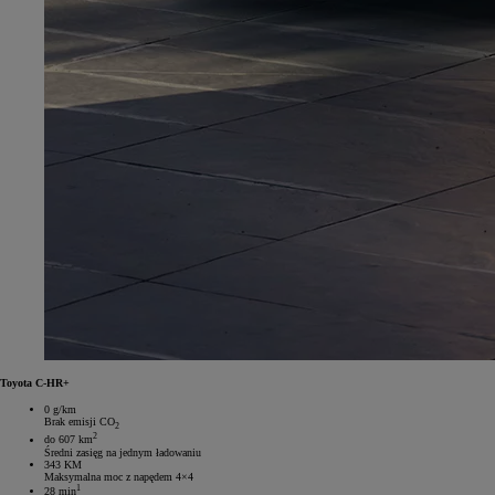
Toyota C-HR+
0 g/km
Brak emisji CO
2
2
do 607 km
Średni zasięg na jednym ładowaniu
343 KM
Maksymalna moc z napędem 4×4
1
28 min