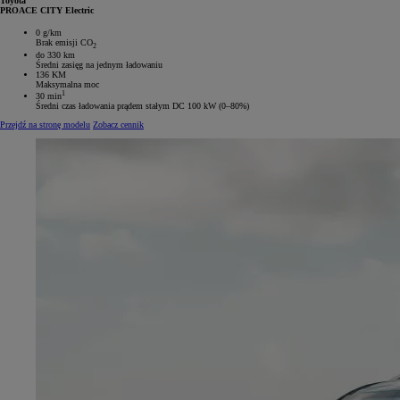
Toyota
PROACE CITY Electric
0 g/km
Brak emisji CO
2
do 330 km
Średni zasięg na jednym ładowaniu
136 KM
Maksymalna moc
1
30 min
Średni czas ładowania prądem stałym DC 100 kW (0–80%)
Przejdź na stronę modelu
Zobacz cennik