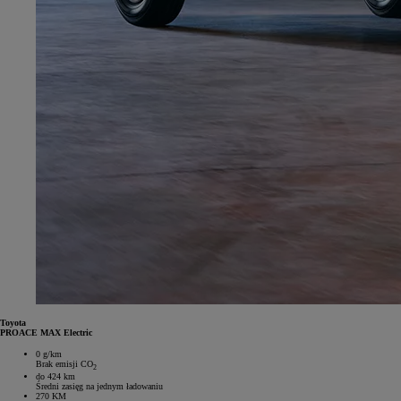
Toyota
PROACE MAX Electric
0 g/km
Brak emisji CO
2
do 424 km
Średni zasięg na jednym ładowaniu
270 KM