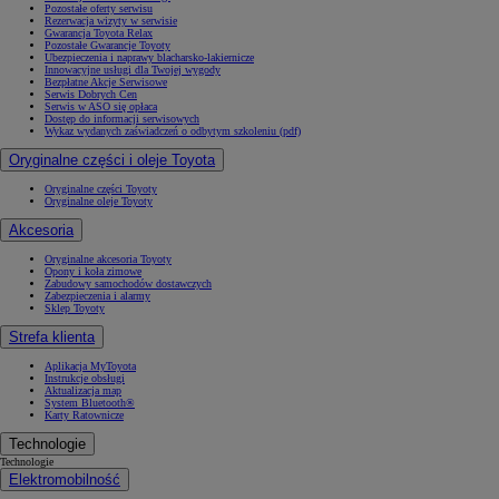
Pozostałe oferty serwisu
Rezerwacja wizyty w serwisie
Gwarancja Toyota Relax
Pozostałe Gwarancje Toyoty
Ubezpieczenia i naprawy blacharsko-lakiernicze
Innowacyjne usługi dla Twojej wygody
Bezpłatne Akcje Serwisowe
Serwis Dobrych Cen
Serwis w ASO się opłaca
Dostęp do informacji serwisowych
Wykaz wydanych zaświadczeń o odbytym szkoleniu (pdf)
Oryginalne części i oleje Toyota
Oryginalne części Toyoty
Oryginalne oleje Toyoty
Akcesoria
Oryginalne akcesoria Toyoty
Opony i koła zimowe
Zabudowy samochodów dostawczych
Zabezpieczenia i alarmy
Sklep Toyoty
Strefa klienta
Aplikacja MyToyota
Instrukcje obsługi
Aktualizacja map
System Bluetooth®
Karty Ratownicze
Technologie
Technologie
Elektromobilność