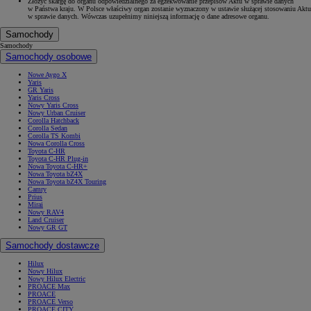
Złożyć skargę do organu odpowiedzialnego za egzekwowanie przepisów Aktu w sprawie danych
w Państwa kraju. W Polsce właściwy organ zostanie wyznaczony w ustawie służącej stosowaniu Aktu
w sprawie danych. Wówczas uzupełnimy niniejszą informację o dane adresowe organu.
Samochody
Samochody
Samochody osobowe
Nowe Aygo X
Yaris
GR Yaris
Yaris Cross
Nowy Yaris Cross
Nowy Urban Cruiser
Corolla Hatchback
Corolla Sedan
Corolla TS Kombi
Nowa Corolla Cross
Toyota C-HR
Toyota C-HR Plug-in
Nowa Toyota C-HR+
Nowa Toyota bZ4X
Nowa Toyota bZ4X Touring
Camry
Prius
Mirai
Nowy RAV4
Land Cruiser
Nowy GR GT
Samochody dostawcze
Hilux
Nowy Hilux
Nowy Hilux Electric
PROACE Max
PROACE
PROACE Verso
PROACE CITY