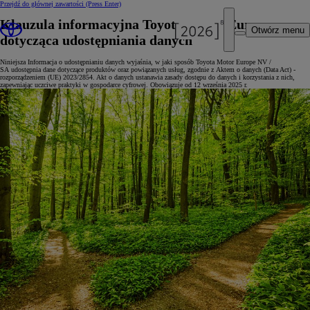
Przejdź do głównej zawartości
(Press Enter)
Klauzula informacyjna Toyota Motor Europe
Otwórz menu
dotycząca udostępniania danych
Niniejsza Informacja o udostępnianiu danych wyjaśnia, w jaki sposób Toyota Motor Europe NV /
SA udostępnia dane dotyczące produktów oraz powiązanych usług, zgodnie z Aktem o danych (Data Act) -
rozporządzeniem (UE) 2023/2854. Akt o danych ustanawia zasady dostępu do danych i korzystania z nich,
zapewniając uczciwe praktyki w gospodarce cyfrowej. Obowiązuje od 12 września 2025 r.