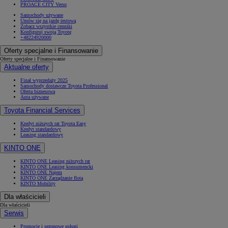
PROACE CITY Verso
Samochody używane
Umów się na jazdę testową
Zobacz wszystkie cenniki
Konfiguruj swoją Toyotę
+48224920000
Oferty specjalne i Finansowanie
Oferty specjalne i Finansowanie
Aktualne oferty
Finał wyprzedaży 2025
Samochody dostawcze Toyota Professional
Oferta biznesowa
Auta używane
Toyota Financial Services
Kredyt niższych rat Toyota Easy
Kredyt standardowy
Leasing standardowy
KINTO ONE
KINTO ONE Leasing niższych rat
KINTO ONE Leasing konsumencki
KINTO ONE Najem
KINTO ONE Zarządzanie flotą
KINTO Mobility
Dla właścicieli
Dla właścicieli
Serwis
Promocje i sezonowe usługi