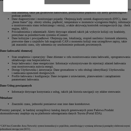
Dane dotyczące podróży: Informacje z magistrali CAN¹, obejmujące czas rozpoczęcia/zakończenia
podróży, dystans oraz styl jazdy. Podsumowania z DCM² zawierają dane GPS, prędkość, czas trwania
oraz zdarzenia, takie jak gwałtowne hamowanie, przekroczenie prędkości czy alerty geofencingowe
podczas podróży.
Dane diagnostyczne i monitorujące pojazdu: Obejmują kody usterek diagnostycznych (DTC), dane
„freeze frame” (np. obroty silnika, prędkość, temperatura w momencie wystąpienia błędu), informacje
o monitorowaniu stanu technicznego i emisji, a także aktywację kontrolek ostrzegawczych (np. check
engine, ABS).
Powiadomienia o zdarzeniach: Alerty dotyczące zdarzeń takich jak wykrycie kolizji czy kradzieży,
przesyłane za pośrednictwem systemu eConnect.
Dane kolizyjne i powypadkowe: Obejmują czas, lokalizację, stopień nasilenia i kierunek zdarzenia,
pierwotne dane z czujników lub magistrali CAN z momentu kolizji oraz szczegółowe zapisy, takie
jak znaczniki czasu, siły uderzenia czy uruchomienie poduszek powietrznych.
Dane ładowarki domowej
Stan urządzenia i operacyjny: Dane zbierane w celu monitorowania stanu ładowarki, oprogramowania
układowego oraz bezpieczeństwa.
Sesje ładowania i dane energetyczne: Informacje wykorzystywane do rejestracji zdarzeń ładowania
oraz monitorowania zużycia energii.
Dostęp Użytkownika i autoryzacja: Dane gromadzone w celu obsługi identyfikacji Użytkownika
i nadawania uprawnień dostępowych.
Profile ładowania i konfiguracja: Dane związane z ustawianiem, planowaniem i zarządzaniem
parametrami ładowania.
Dane Usług powiązanych
Informacje dotyczące korzystania z usług, takich jak historia nawigacji czy zdalne sterowanie.
Metadane
Znaczniki czasu, jednostki pomiarowe oraz inne dane kontekstowe.
Prosimy pamiętać, że bardziej szczegółowy katalog danych generowanych przez Państwa Produkt
skomunikowany znajduje się na platformie udostępniania danych Toyota (Portal EDA).
¹ CAN bus (Controller Area Network): system komunikacji w pojeździe, umożliwiający wymianę informacji pomiędzy elektronicznymi
jednostkami sterującymi (ECU).