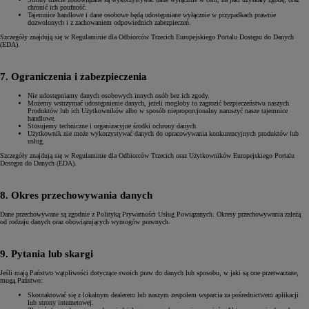
chronić ich poufność.
Tajemnice handlowe i dane osobowe będą udostępniane wyłącznie w przypadkach prawnie
dozwolonych i z zachowaniem odpowiednich zabezpieczeń.
Szczegóły znajdują się w Regulaminie dla Odbiorców Trzecich Europejskiego Portalu Dostępu do Danych
(EDA).
7. Ograniczenia i zabezpieczenia
Nie udostępniamy danych osobowych innych osób bez ich zgody.
Możemy wstrzymać udostępnienie danych, jeżeli mogłoby to zagrozić bezpieczeństwu naszych
Produktów lub ich Użytkowników albo w sposób nieproporcjonalny naruszyć nasze tajemnice
handlowe.
Stosujemy techniczne i organizacyjne środki ochrony danych.
Użytkownik nie może wykorzystywać danych do opracowywania konkurencyjnych produktów lub
usług.
Szczegóły znajdują się w Regulaminie dla Odbiorców Trzecich oraz Użytkowników Europejskiego Portalu
Dostępu do Danych (EDA).
8. Okres przechowywania danych
Dane przechowywane są zgodnie z Polityką Prywatności Usług Powiązanych. Okresy przechowywania zależą
od rodzaju danych oraz obowiązujących wymogów prawnych.
9. Pytania lub skargi
Jeśli mają Państwo wątpliwości dotyczące swoich praw do danych lub sposobu, w jaki są one przetwarzane,
mogą Państwo:
Skontaktować się z lokalnym dealerem lub naszym zespołem wsparcia za pośrednictwem aplikacji
lub strony internetowej.