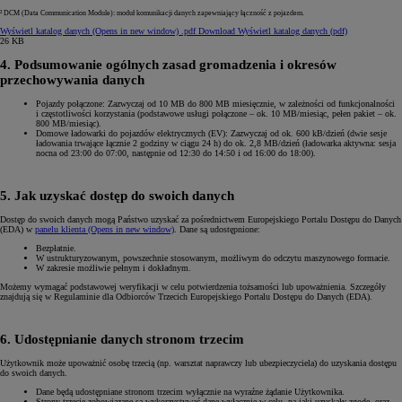
² DCM (Data Communication Module): moduł komunikacji danych zapewniający łączność z pojazdem.
Wyświetl katalog danych
(Opens in new window)
.pdf
Download Wyświetl katalog danych (pdf)
26 KB
4. Podsumowanie ogólnych zasad gromadzenia i okresów
przechowywania danych
Pojazdy połączone: Zazwyczaj od 10 MB do 800 MB miesięcznie, w zależności od funkcjonalności
i częstotliwości korzystania (podstawowe usługi połączone – ok. 10 MB/miesiąc, pełen pakiet – ok.
800 MB/miesiąc).
Domowe ładowarki do pojazdów elektrycznych (EV): Zazwyczaj od ok. 600 kB/dzień (dwie sesje
ładowania trwające łącznie 2 godziny w ciągu 24 h) do ok. 2,8 MB/dzień (ładowarka aktywna: sesja
nocna od 23:00 do 07:00, następnie od 12:30 do 14:50 i od 16:00 do 18:00).
5. Jak uzyskać dostęp do swoich danych
Dostęp do swoich danych mogą Państwo uzyskać za pośrednictwem Europejskiego Portalu Dostępu do Danych
(EDA) w
panelu klienta
(Opens in new window)
. Dane są udostępnione:
Bezpłatnie.
W ustrukturyzowanym, powszechnie stosowanym, możliwym do odczytu maszynowego formacie.
W zakresie możliwie pełnym i dokładnym.
Możemy wymagać podstawowej weryfikacji w celu potwierdzenia tożsamości lub upoważnienia. Szczegóły
znajdują się w Regulaminie dla Odbiorców Trzecich Europejskiego Portalu Dostępu do Danych (EDA).
6. Udostępnianie danych stronom trzecim
Użytkownik może upoważnić osobę trzecią (np. warsztat naprawczy lub ubezpieczyciela) do uzyskania dostępu
do swoich danych.
Dane będą udostępniane stronom trzecim wyłącznie na wyraźne żądanie Użytkownika.
Strony trzecie zobowiązane są wykorzystywać dane wyłącznie w celu, na jaki uzyskały zgodę, oraz