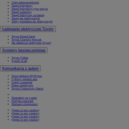
Lider elektromobilności
Napęd hybrydowy
Napęd hybrydowy typu plug-in
Napęd wodorowy
Napęd elektryczny na baterię
Zasięg aut elektrycznych
Zalety posiadania aut elektrycznych
Ładowanie elektrycznej Toyoty
Toyota HomeCharge
Toyota Charging Network
Jak naładować elektryczną Toyotę?
Systemy bezpieczeństwa
Toyota T-Mate
System eCall
Komunikacja z autem
Nowa aplikacja MyToyota
Cyfrowy opiekun auta
Usługi Connected
Płatne subskrypcje
Toyota Connectivity Match
Skontaktuj się z nami
Polityka ciasteczek
Deklaracja dostępności
(Opens in new window)
(Opens in new window)
(Opens in new window)
(Opens in new window)