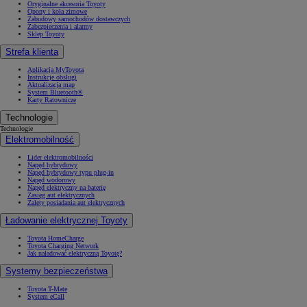
Oryginalne akcesoria Toyoty
Opony i koła zimowe
Zabudowy samochodów dostawczych
Zabezpieczenia i alarmy
Sklep Toyoty
Strefa klienta
Aplikacja MyToyota
Instrukcje obsługi
Aktualizacja map
System Bluetooth®
Karty Ratownicze
Technologie
Technologie
Elektromobilność
Lider elektromobilności
Napęd hybrydowy
Napęd hybrydowy typu plug-in
Napęd wodorowy
Napęd elektryczny na baterię
Zasięg aut elektrycznych
Zalety posiadania aut elektrycznych
Ładowanie elektrycznej Toyoty
Toyota HomeCharge
Toyota Charging Network
Jak naładować elektryczną Toyotę?
Systemy bezpieczeństwa
Toyota T-Mate
System eCall