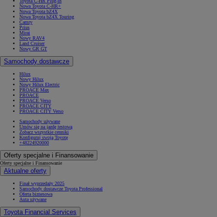
Toyota C-HR Plug-in
Nowa Toyota C-HR+
Nowa Toyota bZ4X
Nowa Toyota bZ4X Touring
Camry
Prius
Mirai
Nowy RAV4
Land Cruiser
Nowy GR GT
Samochody dostawcze
Hilux
Nowy Hilux
Nowy Hilux Electric
PROACE Max
PROACE
PROACE Verso
PROACE CITY
PROACE CITY Verso
Samochody używane
Umów się na jazdę testową
Zobacz wszystkie cenniki
Konfiguruj swoją Toyotę
+48224920000
Oferty specjalne i Finansowanie
Oferty specjalne i Finansowanie
Aktualne oferty
Finał wyprzedaży 2025
Samochody dostawcze Toyota Professional
Oferta biznesowa
Auta używane
Toyota Financial Services