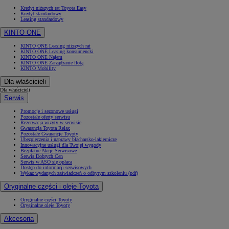
Kredyt niższych rat Toyota Easy
Kredyt standardowy
Leasing standardowy
KINTO ONE
KINTO ONE Leasing niższych rat
KINTO ONE Leasing konsumencki
KINTO ONE Najem
KINTO ONE Zarządzanie flotą
KINTO Mobility
Dla właścicieli
Dla właścicieli
Serwis
Promocje i sezonowe usługi
Pozostałe oferty serwisu
Rezerwacja wizyty w serwisie
Gwarancja Toyota Relax
Pozostałe Gwarancje Toyoty
Ubezpieczenia i naprawy blacharsko-lakiernicze
Innowacyjne usługi dla Twojej wygody
Bezpłatne Akcje Serwisowe
Serwis Dobrych Cen
Serwis w ASO się opłaca
Dostęp do informacji serwisowych
Wykaz wydanych zaświadczeń o odbytym szkoleniu (pdf)
Oryginalne części i oleje Toyota
Oryginalne części Toyoty
Oryginalne oleje Toyoty
Akcesoria