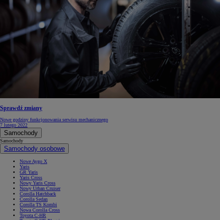
Sprawdź zmiany
Nowe godziny funkcjonowania serwisu mechanicznego
7 lutego 2022
Samochody
Samochody
Samochody osobowe
Nowe Aygo X
Yaris
GR Yaris
Yaris Cross
Nowy Yaris Cross
Nowy Urban Cruiser
Corolla Hatchback
Corolla Sedan
Corolla TS Kombi
Nowa Corolla Cross
Toyota C-HR