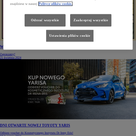
znajdziesz w naszej
Polityce plików cookie.
Odrzuć wszystkie
Zaakceptuj wszystkie
Ustawienia plików cookie
Wyjątkowa Noc Klasyków w salonie Toyota Okęcie!
Zapraszamy!
25 kwietnia 2024
DNI OTWARTE NOWEJ TOYOTY YARIS
Odbierz voucher do Kosmetycznego Instytutu Dr Ireny Eris!