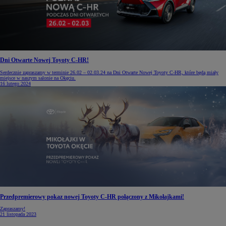
Dni Otwarte Nowej Toyoty C-HR!
Serdecznie zapraszamy w terminie 26.02 – 02.03.24 na Dni Otwarte Nowej Toyoty C-HR, które będą miały
miejsce w naszym salonie na Okęciu.
16 lutego 2024
Przedpremierowy pokaz nowej Toyoty C-HR połączony z Mikołajkami!
Zapraszamy!
21 listopada 2023