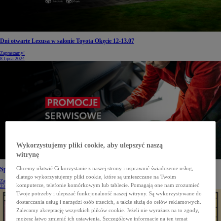
Dni otwarte Lexusa w salonie Toyota Okęcie 12-13.07
Zapraszamy!
8 lipca 2024
Wykorzystujemy pliki cookie, aby ulepszyć naszą
witrynę
Chcemy ułatwić Ci korzystanie z naszej strony i usprawnić świadczenie usług,
Specjalna letnia promocja serwisowa w Toyota Okęcie!
dlatego wykorzystujemy pliki cookie, które są umieszczane na Twoim
Zapraszamy!
komputerze, telefonie komórkowym lub tablecie. Pomagają one nam zrozumieć
23 maja 2024
Twoje potrzeby i ulepszać funkcjonalność naszej witryny. Są wykorzystywane do
dostarczania usług i narzędzi osób trzecich, a także służą do celów reklamowych.
Zalecamy akceptację wszystkich plików cookie. Jeżeli nie wyrażasz na to zgody,
możesz łatwo zmienić ich ustawienia. Szczegółowe informacje na ten temat