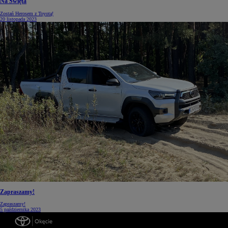
Na Święta
Zostań Herosem z Toyotą!
20 listopada 2023
Zapraszamy!
Zapraszamy!
5 października 2023