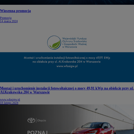
Wiosenna promocja
Promocja
14 marca 2024
Montaż i uruchomienie instalacji fotowoltaicznej o mocy 49,91 kWp na obiekcie przy ul.
Al.Krakowska 204 w Warszawie
www.wfosigw.pl
19 lutego 2024