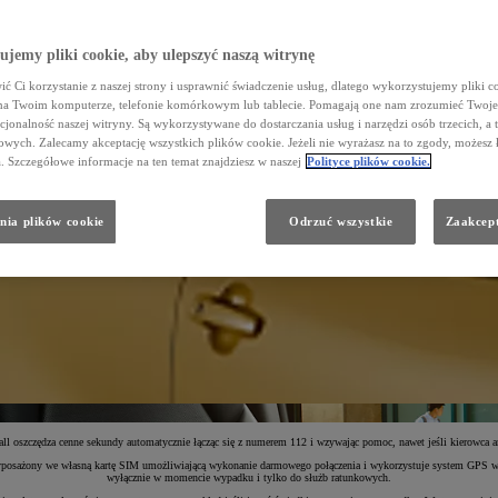
jemy pliki cookie, aby ulepszyć naszą witrynę
ć Ci korzystanie z naszej strony i usprawnić świadczenie usług, dlatego wykorzystujemy pliki co
na Twoim komputerze, telefonie komórkowym lub tablecie. Pomagają one nam zrozumieć Twoje 
cjonalność naszej witryny. Są wykorzystywane do dostarczania usług i narzędzi osób trzecich, a 
wych. Zalecamy akceptację wszystkich plików cookie. Jeżeli nie wyrażasz na to zgody, możesz 
a. Szczegółowe informacje na ten temat znajdziesz w naszej
Polityce plików cookie.
nia plików cookie
Odrzuć wszystkie
Zaakcept
 oszczędza cenne sekundy automatycznie łącząc się z numerem 112 i wzywając pomoc, nawet jeśli kierowca ani 
posażony we własną kartę SIM umożliwiającą wykonanie darmowego połączenia i wykorzystuje system GPS w Two
wyłącznie w momencie wypadku i tylko do służb ratunkowych.