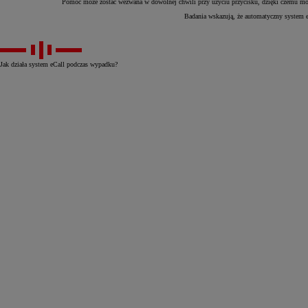
Pomoc może zostać wezwana w dowolnej chwili przy użyciu przycisku, dzięki czemu może
Badania wskazują, że automatyczny system eC
Jak działa system eCall podczas wypadku?