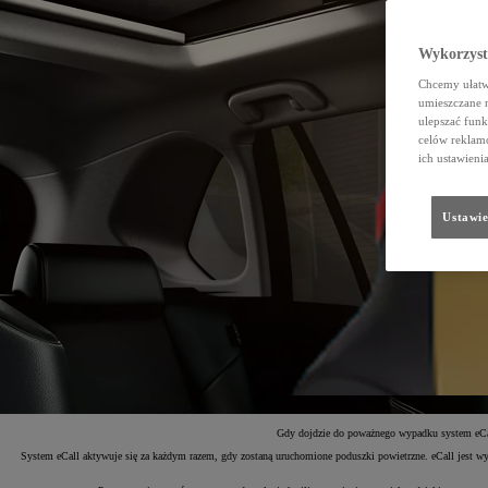
Wykorzystu
Chcemy ułatwi
umieszczane 
ulepszać funk
celów reklamo
ich ustawieni
Ustawie
Gdy dojdzie do poważnego wypadku system eCall
System eCall aktywuje się za każdym razem, gdy zostaną uruchomione poduszki powietrzne. eCall jest wy