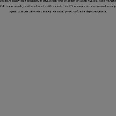
sz łatwo połączyć się z operatorem, na przykład jeśli jesteś świadkiem poważnego wypadku. Warto rozważnie 
all skraca czas reakcji służb ratunkowych o 40% w miastach i o 50% w terenach niezurbanizowanych redukując 
System eCall jest całkowicie darmowy. Nie można go wyłączyć, ani z niego zrezygnować.