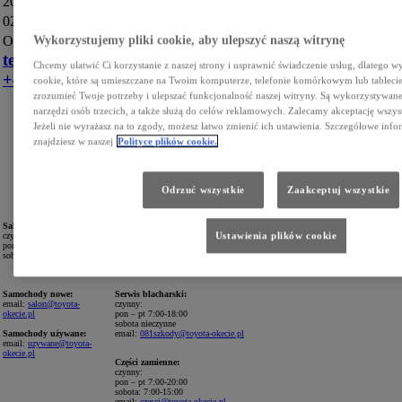
204
02-219 Warszawa
Wykorzystujemy pliki cookie, aby ulepszyć naszą witrynę
Okęcie (Włochy)
tel.
Chcemy ułatwić Ci korzystanie z naszej strony i usprawnić świadczenie usług, dlatego w
+48224920000
cookie, które są umieszczane na Twoim komputerze, telefonie komórkowym lub tableci
zrozumieć Twoje potrzeby i ulepszać funkcjonalność naszej witryny. Są wykorzystywane 
narzędzi osób trzecich, a także służą do celów reklamowych. Zalecamy akceptację wszys
Jeżeli nie wyrażasz na to zgody, możesz łatwo zmienić ich ustawienia. Szczegółowe info
znajdziesz w naszej
Polityce plików cookie.
Odrzuć wszystkie
Zaakceptuj wszystkie
Salon sprzedaży:
Serwis:
Ustawienia plików cookie
czynny:
czynny:
pon – pt 8:00-19:00
pon – pt 6:30-20:00
sobota 9:00-15:00
sobota 7:00-15:00
email:
serwis@toyota-okecie.pl
Samochody nowe:
Serwis blacharski:
email:
salon@toyota-
czynny:
okecie.pl
pon – pt 7:00-18:00
sobota nieczynne
Samochody używane:
email:
081szkody@toyota-okecie.pl
email:
uzywane@toyota-
okecie.pl
Części zamienne:
czynny:
pon – pt 7:00-20:00
sobota: 7:00-15:00
email:
czesci
@toyota-okecie.pl