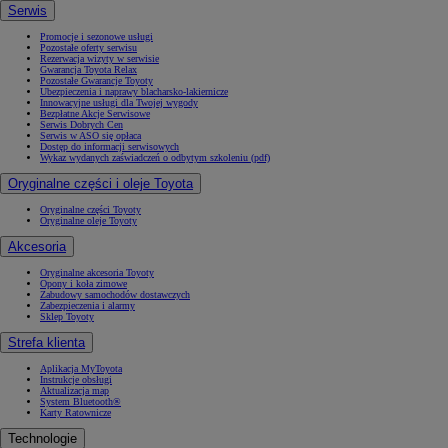
Serwis
Promocje i sezonowe usługi
Pozostałe oferty serwisu
Rezerwacja wizyty w serwisie
Gwarancja Toyota Relax
Pozostałe Gwarancje Toyoty
Ubezpieczenia i naprawy blacharsko-lakiernicze
Innowacyjne usługi dla Twojej wygody
Bezpłatne Akcje Serwisowe
Serwis Dobrych Cen
Serwis w ASO się opłaca
Dostęp do informacji serwisowych
Wykaz wydanych zaświadczeń o odbytym szkoleniu (pdf)
Oryginalne części i oleje Toyota
Oryginalne części Toyoty
Oryginalne oleje Toyoty
Akcesoria
Oryginalne akcesoria Toyoty
Opony i koła zimowe
Zabudowy samochodów dostawczych
Zabezpieczenia i alarmy
Sklep Toyoty
Strefa klienta
Aplikacja MyToyota
Instrukcje obsługi
Aktualizacja map
System Bluetooth®
Karty Ratownicze
Technologie