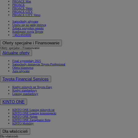
PROACE Max
PROACE
PROACE Verso
PROACE CITY
PROACE CITY Verso
Samochody używane
Umów się na jazdę testową
Zobacz wszystkie cenniki
Konfiguruj swoją Toyotę
+48224920000
Oferty specjalne i Finansowanie
Oferty specjalne i Finansowanie
Aktualne oferty
Finał wyprzedaży 2025
Samochody dostawcze Toyota Professional
Oferta biznesowa
Auta używane
Toyota Financial Services
Kredyt niższych rat Toyota Easy
Kredyt standardowy
Leasing standardowy
KINTO ONE
KINTO ONE Leasing niższych rat
KINTO ONE Leasing konsumencki
KINTO ONE Najem
KINTO ONE Zarządzanie flotą
KINTO Mobility
Dla właścicieli
Dla właścicieli