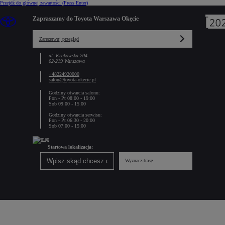
Przejdź do głównej zawartości
(Press Enter)
Zapraszamy do Toyota Warszawa Okęcie
Zarezerwuj przegląd
al. Krakowska 204
02-219 Warszawa
+48224920000
salon@toyota-okecie.pl
Godziny otwarcia salonu:
Pon - Pt 08:00 - 19:00
Sob 09:00 - 15:00
Godziny otwarcia serwisu:
Pon - Pt 06:30 - 20:00
Sob 07:00 - 15:00
Startowa lokalizacja:
Wyznacz trasę