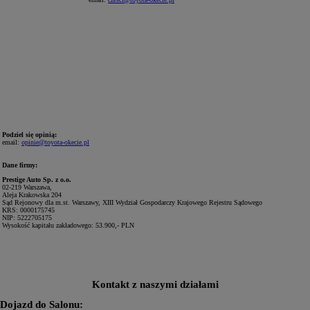
Podziel się opinią:
email:
opinie@toyota-okecie.pl
Dane firmy:
Prestige Auto Sp. z o.o.
02-219 Warszawa,
Aleja Krakowska 204
Sąd Rejonowy dla m.st. Warszawy, XIII Wydział Gospodarczy Krajowego Rejestru Sądowego
KRS: 0000175745
NIP: 5222705175
Wysokość kapitału zakładowego: 53.900,- PLN
Kontakt z naszymi działami
Dojazd do Salonu: