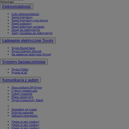
Technologie
Elektromobilność
Lider elektromobilności
Napęd hybrydowy
Napęd hybrydowy typu plug-in
Napęd wodorowy
Napęd elektryczny na baterię
Zasięg aut elektrycznych
Zalety posiadania aut elektrycznych
Ładowanie elektrycznej Toyoty
Toyota HomeCharge
Toyota Charging Network
Jak naładować elektryczną Toyotę?
Systemy bezpieczeństwa
Toyota T-Mate
System eCall
Komunikacja z autem
Nowa aplikacja MyToyota
Cyfrowy opiekun auta
Usługi Connected
Płatne subskrypcje
Toyota Connectivity Match
Skontaktuj się z nami
Polityka ciasteczek
Deklaracja dostępności
(Opens in new window)
(Opens in new window)
(Opens in new window)