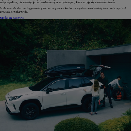
zużycia paliwa, nie mówiąc już o przedwczesnym zużyciu opon, które zużyją się nierównomiernie.
Jazda samochodem ze złą geometrią kół jest męcząca – konieczne są nieustanne korekty toru jazdy, a pojazd
prowadzi się niepewnie.
Umów się na serwis