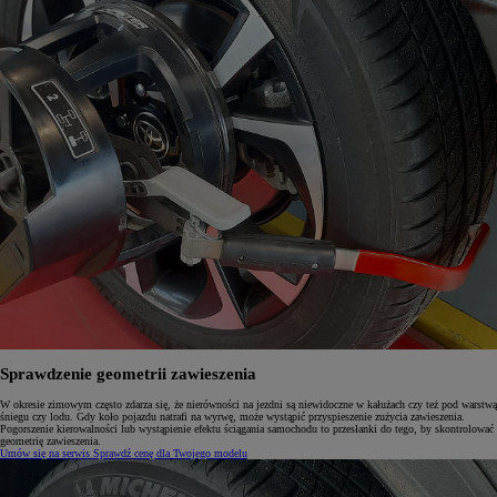
Sprawdzenie geometrii zawieszenia
W okresie zimowym często zdarza się, że nierówności na jezdni są niewidoczne w kałużach czy też pod warstwą
śniegu czy lodu. Gdy koło pojazdu natrafi na wyrwę, może wystąpić przyspieszenie zużycia zawieszenia.
Pogorszenie kierowalności lub wystąpienie efektu ściągania samochodu to przesłanki do tego, by skontrolować
geometrię zawieszenia.
Umów się na serwis
Sprawdź cenę dla Twojego modelu