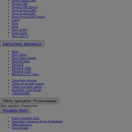
Nowa Corolla Cross
Toyota C-HR
Toyota C-HR Plug-in
Nowa Toyota C-HR+
Nowa Toyota bZ4X
Nowa Toyota bZ4X Touring
Camry
Prius
Mirai
Nowy RAV4
Land Cruiser
Nowy GR GT
Samochody dostawcze
Hilux
Nowy Hilux
Nowy Hilux Electric
PROACE Max
PROACE
PROACE Verso
PROACE CITY
PROACE CITY Verso
Samochody używane
Umów się na jazdę testową
Zobacz wszystkie cenniki
Konfiguruj swoją Toyotę
+48224920000
Oferty specjalne i Finansowanie
Oferty specjalne i Finansowanie
Aktualne oferty
Finał wyprzedaży 2025
Samochody dostawcze Toyota Professional
Oferta biznesowa
Auta używane