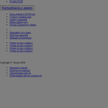
System eCall
Komunikacja z autem
Nowa aplikacja MyToyota
Cyfrowy opiekun auta
Usługi Connected
Płatne subskrypcje
Toyota Connectivity Match
Skontaktuj się z nami
Polityka ciasteczek
Deklaracja dostępności
(Opens in new window)
(Opens in new window)
(Opens in new window)
(Opens in new window)
Copyright © Toyota 2026
Informacje prawne
Polityka prywatności
Udostępnianie danych
Przetwarzanie danych osobowych