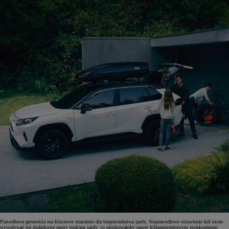
Prawidłowa geometria ma kluczowe znaczenie dla bezpieczeństwa jazdy. Nieprawidłowe ustawienie kół może
wywoływać też dodatkowe opory podczas jazdy, co skutkowałoby nawet kilkuprocentowym zwiększeniem