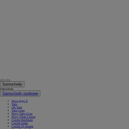
Samochody
Samochody
Samochody osobowe
Nowe Aygo X
Yaris
GR Yaris
Yaris Cross
Nowy Yaris Cross
Nowy Urban Cruiser
Corolla Hatchback
Corolla Sedan
Corolla TS Kombi