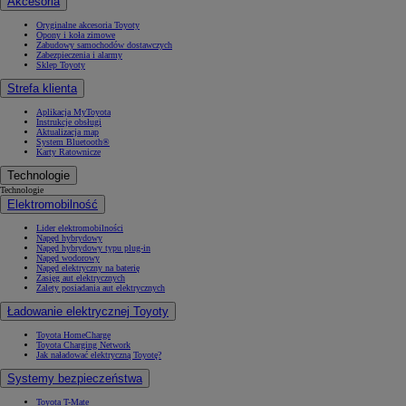
Akcesoria
Oryginalne akcesoria Toyoty
Opony i koła zimowe
Zabudowy samochodów dostawczych
Zabezpieczenia i alarmy
Sklep Toyoty
Strefa klienta
Aplikacja MyToyota
Instrukcje obsługi
Aktualizacja map
System Bluetooth®
Karty Ratownicze
Technologie
Technologie
Elektromobilność
Lider elektromobilności
Napęd hybrydowy
Napęd hybrydowy typu plug-in
Napęd wodorowy
Napęd elektryczny na baterię
Zasięg aut elektrycznych
Zalety posiadania aut elektrycznych
Ładowanie elektrycznej Toyoty
Toyota HomeCharge
Toyota Charging Network
Jak naładować elektryczną Toyotę?
Systemy bezpieczeństwa
Toyota T-Mate