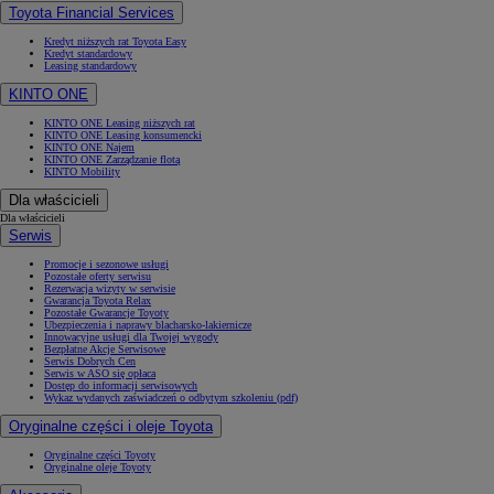
Toyota Financial Services
Kredyt niższych rat Toyota Easy
Kredyt standardowy
Leasing standardowy
KINTO ONE
KINTO ONE Leasing niższych rat
KINTO ONE Leasing konsumencki
KINTO ONE Najem
KINTO ONE Zarządzanie flotą
KINTO Mobility
Dla właścicieli
Dla właścicieli
Serwis
Promocje i sezonowe usługi
Pozostałe oferty serwisu
Rezerwacja wizyty w serwisie
Gwarancja Toyota Relax
Pozostałe Gwarancje Toyoty
Ubezpieczenia i naprawy blacharsko-lakiernicze
Innowacyjne usługi dla Twojej wygody
Bezpłatne Akcje Serwisowe
Serwis Dobrych Cen
Serwis w ASO się opłaca
Dostęp do informacji serwisowych
Wykaz wydanych zaświadczeń o odbytym szkoleniu (pdf)
Oryginalne części i oleje Toyota
Oryginalne części Toyoty
Oryginalne oleje Toyoty