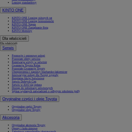
Leasing standardowy
KINTO ONE
KINTO ONE Leasing niższych rat
KINTO ONE Leasing konsumencki
KINTO ONE Najem
KINTO ONE Zarządzanie flotą
KINTO Mobility
Dla właścicieli
Dla właścicieli
Serwis
Promocje i sezonowe usługi
Pozostałe oferty serwisu
Rezerwacja wizyty w serwisie
Gwarancja Toyota Relax
Pozostałe Gwarancje Toyoty
Ubezpieczenia i naprawy blacharsko-lakiernicze
Innowacyjne usługi dla Twojej wygody
Bezpłatne Akcje Serwisowe
Serwis Dobrych Cen
Serwis w ASO się opłaca
Dostęp do informacji serwisowych
Wykaz wydanych zaświadczeń o odbytym szkoleniu (pdf)
Oryginalne części i oleje Toyota
Oryginalne części Toyoty
Oryginalne oleje Toyoty
Akcesoria
Oryginalne akcesoria Toyoty
Opony i koła zimowe
Zabudowy samochodów dostawczych