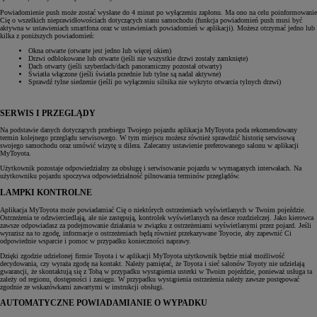
Powiadomienie push może zostać wysłane do 4 minut po wyłączeniu zapłonu. Ma ono na celu poinformowanie
Cię o wszelkich nieprawidłowościach dotyczących stanu samochodu (funkcja powiadomień push musi być
aktywna w ustawieniach smartfona oraz w ustawieniach powiadomień w aplikacji). Możesz otrzymać jedno lub
kilka z poniższych powiadomień:
Okna otwarte (otwarte jest jedno lub więcej okien)
Drzwi odblokowane lub otwarte (jeśli nie wszystkie drzwi zostały zamknięte)
Dach otwarty (jeśli szyberdach/dach panoramiczny pozostał otwarty)
Światła włączone (jeśli światła przednie lub tylne są nadal aktywne)
Sprawdź tylne siedzenie (jeśli po wyłączeniu silnika nie wykryto otwarcia tylnych drzwi)
SERWIS I PRZEGLĄDY
Na podstawie danych dotyczących przebiegu Twojego pojazdu aplikacja MyToyota poda rekomendowany
termin kolejnego przeglądu serwisowego. W tym miejscu możesz również sprawdzić historię serwisową
swojego samochodu oraz umówić wizytę u dilera. Zalecamy ustawienie preferowanego salonu w aplikacji
MyToyota.
Użytkownik pozostaje odpowiedzialny za obsługę i serwisowanie pojazdu w wymaganych interwałach. Na
użytkowniku pojazdu spoczywa odpowiedzialność pilnowania terminów przeglądów.
LAMPKI KONTROLNE
Aplikacja MyToyota może powiadamiać Cię o niektórych ostrzeżeniach wyświetlanych w Twoim pojeździe.
Ostrzeżenia te odzwierciedlają, ale nie zastępują, kontrolek wyświetlanych na desce rozdzielczej. Jako kierowca
zawsze odpowiadasz za podejmowanie działania w związku z ostrzeżeniami wyświetlanymi przez pojazd. Jeśli
wyrazisz na to zgodę, informacje o ostrzeżeniach będą również przekazywane Toyocie, aby zapewnić Ci
odpowiednie wsparcie i pomoc w przypadku konieczności naprawy.
Dzięki zgodzie udzielonej firmie Toyota i w aplikacji MyToyota użytkownik będzie miał możliwość
decydowania, czy wyraża zgodę na kontakt. Należy pamiętać, że Toyota i sieć salonów Toyoty nie udzielają
gwarancji, że skontaktują się z Tobą w przypadku wystąpienia usterki w Twoim pojeździe, ponieważ usługa ta
zależy od regionu, dostępności i zasięgu. W przypadku wystąpienia ostrzeżenia należy zawsze postępować
zgodnie ze wskazówkami zawartymi w instrukcji obsługi.
AUTOMATYCZNE POWIADAMIANIE O WYPADKU