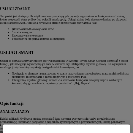
USŁUGI ZDALNE
Ten pakiet jest dostępny dla użytkowników posiadających pojazdy wyposażone w funkcjonalność zdalną,
którzy rozpoczęli okres próbny lub opłacili subskrypcję. Usługi zdalne będą dostępne dopiero po aktywacji
usług standardowych. Aplikacja MyToyota oferuje obecnie takie rozwiązania, jak:
Blokowanie/odblokowywanie drzwi
Światła awaryjne
Zaawansowane sterowanie
Podstawowa lub pełna kontrola klimatyzacji
USŁUGI SMART
Usługi te pozwalają użytkownikom aut wyposażonych w systemy Toyota Smart Connect korzystać z takich
funkcji, jak nawigacja wykorzystująca dane w chmurze czy inteligentny asystent głosowy. Po wykupieniu
subskrypcji użytkownicy uzyskują dostęp do takich rozwiązań, jak:
Nawigacja w chmurze: aktualizowana w czasie rzeczywistym samochodowa mapa multimedialna z
aktualnymi informacjami o ruchu drogowym i miejscami POI.
Inteligentny asystent głosowy: umożliwia sterowanie funkcjami auta przy użyciu werbalnych
komend, aby go uruchomić, wystarczy powiedzieć: „Hej, Toyota”.
Opis funkcji
ANALIZA JAZDY
Dzięki aplikacji MyToyota możesz sprawdzić dane na temat swojego stylu jazdy, uwzględniające
geolokalizację, informacje pozyskane z czujników żyroskopowych i przeciążeniowych, liczbę pokonanych
kilometrów oraz zużycie paliwa. Dane te są zapisywane osobno dla każdego przejazdu. W sekcji Analiza jazdy
znajdziesz m.in. takie zdarzenia, jak gwałtowne hamowanie, szybkie przyspieszanie czy długotrwała jazda ze
stałą prędkością – wraz z ich dokładnym czasem i lokalizacją.