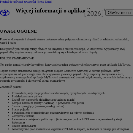
Przejdź do głównej zawartości
(Press Enter)
Więcej informacji o aplikacji MyToyota
Otwórz menu
UWAGI OGÓLNE
Funkcje, dostępność i długość okresu próbnego usług połączonych może się różnić w zależności od modelu,
wersji i kraju.
Dostępność tych funkcji zależy również od urządzenia multimedialnego, w które został wyposażony Twój
pojazd. Aby uzyskać więcej informacji, skontaktuj się z lokalnym dilerem Toyoty.
USŁUGI STANDARDOWE
Ten pakiet umożliwia użytkownikom korzystanie z usług połączonych oferowanych przez aplikację MyToyota.
Toyota oferuje standardowe usługi połączone (Toyota Connected Services) w okresie próbnym, który
rozpoczyna się od pierwszego dnia obowiązywania gwarancji pojazdu. Aby rozpocząć korzystanie z nich,
użytkownicy muszą pobrać aplikację MyToyota i zaakceptować warunki użytkowania, potwierdzić informację o
ochronie prywatności i aktywować usługi standardowe.
Zawartość pakietu:
Przewodnik jazdy dla pojazdów standardowych, hybrydowych i elektrycznych
Podgląd poziomu paliwa
Znajdź mój samochód (lokalizacja pojazdu na mapie)
Lampki kontrolne (alerty w aplikacji i powiadomienia push)
Serwis i przeglądy (rezerwacja usług online)
Status pojazdu
Powiadomienie o przedmiotach pozostawionych na tylnym siedzeniu
Zarządzanie baterią
Ładowanie w miejscach publicznych (informacje o punktach POI wraz z wyszukiwarką stacji
ładowania)
Toyota HomeCharge
Automatyczne powiadamianie o wypadku (TYLKO w krajach, w których ta funkcja jest dostępna)