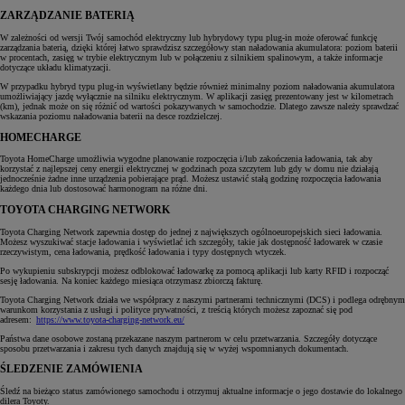
ZARZĄDZANIE BATERIĄ
W zależności od wersji Twój samochód elektryczny lub hybrydowy typu plug-in może oferować funkcję
zarządzania baterią, dzięki której łatwo sprawdzisz szczegółowy stan naładowania akumulatora: poziom baterii
w procentach, zasięg w trybie elektrycznym lub w połączeniu z silnikiem spalinowym, a także informacje
dotyczące układu klimatyzacji.
W przypadku hybryd typu plug-in wyświetlany będzie również minimalny poziom naładowania akumulatora
umożliwiający jazdę wyłącznie na silniku elektrycznym. W aplikacji zasięg prezentowany jest w kilometrach
(km), jednak może on się różnić od wartości pokazywanych w samochodzie. Dlatego zawsze należy sprawdzać
wskazania poziomu naładowania baterii na desce rozdzielczej.
HOMECHARGE
Toyota HomeCharge umożliwia wygodne planowanie rozpoczęcia i/lub zakończenia ładowania, tak aby
korzystać z najlepszej ceny energii elektrycznej w godzinach poza szczytem lub gdy w domu nie działają
jednocześnie żadne inne urządzenia pobierające prąd. Możesz ustawić stałą godzinę rozpoczęcia ładowania
każdego dnia lub dostosować harmonogram na różne dni.
TOYOTA CHARGING NETWORK
Toyota Charging Network zapewnia dostęp do jednej z największych ogólnoeuropejskich sieci ładowania.
Możesz wyszukiwać stacje ładowania i wyświetlać ich szczegóły, takie jak dostępność ładowarek w czasie
rzeczywistym, cena ładowania, prędkość ładowania i typy dostępnych wtyczek.
Po wykupieniu subskrypcji możesz odblokować ładowarkę za pomocą aplikacji lub karty RFID i rozpocząć
sesję ładowania. Na koniec każdego miesiąca otrzymasz zbiorczą fakturę.
Toyota Charging Network działa we współpracy z naszymi partnerami technicznymi (DCS) i podlega odrębnym
warunkom korzystania z usługi i polityce prywatności, z treścią których możesz zapoznać się pod
adresem:
https://www.toyota-charging-network.eu/
Państwa dane osobowe zostaną przekazane naszym partnerom w celu przetwarzania. Szczegóły dotyczące
sposobu przetwarzania i zakresu tych danych znajdują się w wyżej wspomnianych dokumentach.
ŚLEDZENIE ZAMÓWIENIA
Śledź na bieżąco status zamówionego samochodu i otrzymuj aktualne informacje o jego dostawie do lokalnego
dilera Toyoty.