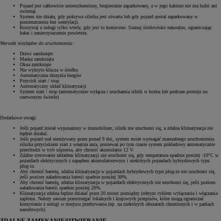
Pojazd jest całkowicie unieruchomiony, bezpiecznie zaparkowany, a w jego kabinie nie ma ludzi ani
zwierząt.
System nie działa, gdy pokrywa silnika jest otwarta lub gdy pojazd został zaparkowany w
pomieszczeniu bez wentylacji.
Korzystaj z usługi tylko wtedy, gdy jest to konieczne. Szanuj środowisko naturalne, ograniczając
hałas i zanieczyszczenie powietrza.
Warunki niezbędne do uruchomienia:
Drzwi zamknięte
Maska zamknięta
Okna zamknięte
Nie wykryto klucza w środku
Automatyczna skrzynia biegów
Przycisk start / stop
Automatyczny układ klimatyzacji
System start / stop (automatycznie wyłącza i uruchamia silnik w korku lub podczas postoju na
czerwonym świetle)
Dodatkowe uwagi:
Jeśli pojazd został wyposażony w immobilizer, silnik nie uruchomi się, a zdalna klimatyzacja nie
będzie działać.
Jeśli pojazd stał nieużywany przez ponad 9 dni, system może wymagać manualnego uruchomienia
silnika przyciskiem start z wnętrza auta, ponieważ po tym czasie system pokładowy automatycznie
przechodzi w tryb uśpienia, aby chronić akumulator 12 V.
Zdalne sterowanie układem klimatyzacji nie uruchomi się, gdy temperatura spadnie poniżej -10°C w
pojazdach elektrycznych z napędem akumulatorowym i niektórych pojazdach hybrydowych typu
plug-in.
Aby chronić baterię, zdalna klimatyzacja w pojazdach hybrydowych typu plug-in nie uruchomi się,
jeśli poziom naładowania baterii spadnie poniżej 30%.
Aby chronić baterię, zdalna klimatyzacja w pojazdach elektrycznych nie uruchomi się, jeśli poziom
naładowania baterii spadnie poniżej 20%.
Klimatyzacja zdalna będzie działać przez 20 minut pomiędzy jednym cyklem wyłączania i włączania
zapłonu. Należy zawsze przestrzegać lokalnych i krajowych przepisów, które mogą ograniczać
korzystanie z usługi w miejscu przebywania (np. na niektórych obszarach chronionych i w parkach
narodowych).