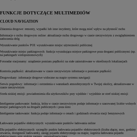
FUNKCJE DOTYCZĄCE MULTIMEDIÓW
CLOUD NAVIGATION
Zdarzenia drogowe: remonty, wypadki lub inne incydenty, które mogą mieć wpływ na płynność ruchu
Informacje o ruchu drogowym online: aktualizacje ruchu drogowego w czasie rzeczywistym z uwzględnieniem
zatłoczenia dróg
Wyszukiwanie punktów POI: wyszukiwanie miejsc użyteczności publicznej
Wyszukiwanie miejsc parkingowych: funkcja wyszukująca miejsce parkingowe poza drogami publicznymi (np.
na parkingach wielopoziomowych)
Fotoradar stacjonarny: urządzenie pomiaru prędkości na stałe zainstalowane w określonych lokalizacjach
Kontrola prędkości: aktualizowane w czasie rzeczywistym informacje o pomiarze prędkości
Drogowskazy: informacje drogowe widoczne na mapie systemu nawigacji
Serwis pogodowy: informacje i ostrzeżenia o warunkach atmosferycznych w Twojej okolicy, aktualizowane w
czasie rzeczywistym
Strefa niskiej emisji: powiadomienia dla użytkowników przy wjeździe / wyjeździe ze stref niskiej emisji
Inteligentne parkowanie: funkcja, która w czasie rzeczywistym podaje informacje o szacowanej liczbie wolnych
miejsc parkingowych na drogach publicznych i poza nimi
Inteligentne tankowanie: funkcja podaje informacje o cenach i godzinach otwarcia stacji benzynowych
Ładowanie pojazdów elektrycznych: wyszukiwanie punktów ładowania online
Dla pojazdów elektrycznych: szczegóły punktu ładowania pojazdów elektrycznych (liczba złączy, moc, godziny
otwarcia, dostępność ładowarek), zasięg pojazdu elektrycznego na mapie, sugestia ładowania pojazdu
elektrycznego przy niskim zasięgu, optymalizacja trasy