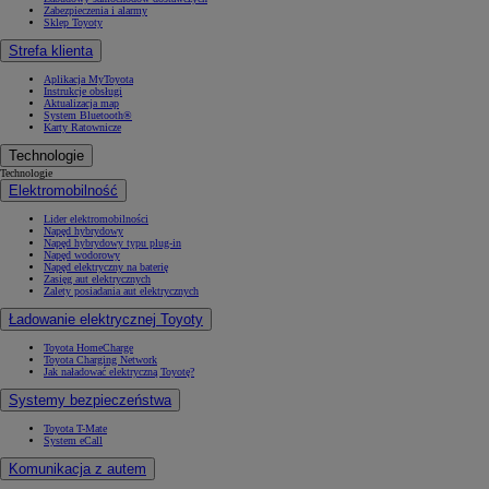
Zabezpieczenia i alarmy
Sklep Toyoty
Strefa klienta
Aplikacja MyToyota
Instrukcje obsługi
Aktualizacja map
System Bluetooth®
Karty Ratownicze
Technologie
Technologie
Elektromobilność
Lider elektromobilności
Napęd hybrydowy
Napęd hybrydowy typu plug-in
Napęd wodorowy
Napęd elektryczny na baterię
Zasięg aut elektrycznych
Zalety posiadania aut elektrycznych
Ładowanie elektrycznej Toyoty
Toyota HomeCharge
Toyota Charging Network
Jak naładować elektryczną Toyotę?
Systemy bezpieczeństwa
Toyota T-Mate
System eCall
Komunikacja z autem