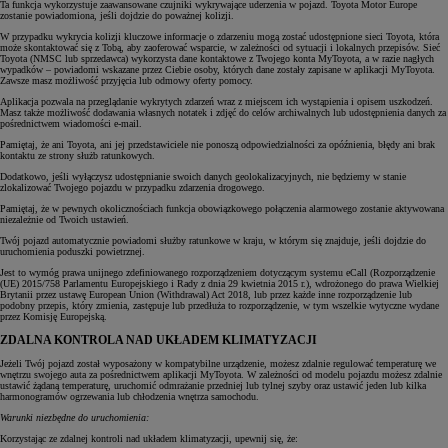
Ta funkcja wykorzystuje zaawansowane czujniki wykrywające uderzenia w pojazd. Toyota Motor Europe
zostanie powiadomiona, jeśli dojdzie do poważnej kolizji.
W przypadku wykrycia kolizji kluczowe informacje o zdarzeniu mogą zostać udostępnione sieci Toyota, która
może skontaktować się z Tobą, aby zaoferować wsparcie, w zależności od sytuacji i lokalnych przepisów. Sieć
Toyota (NMSC lub sprzedawca) wykorzysta dane kontaktowe z Twojego konta MyToyota, a w razie nagłych
wypadków – powiadomi wskazane przez Ciebie osoby, których dane zostały zapisane w aplikacji MyToyota.
Zawsze masz możliwość przyjęcia lub odmowy oferty pomocy.
Aplikacja pozwala na przeglądanie wykrytych zdarzeń wraz z miejscem ich wystąpienia i opisem uszkodzeń.
Masz także możliwość dodawania własnych notatek i zdjęć do celów archiwalnych lub udostępnienia danych za
pośrednictwem wiadomości e-mail.
Pamiętaj, że ani Toyota, ani jej przedstawiciele nie ponoszą odpowiedzialności za opóźnienia, błędy ani brak
kontaktu ze strony służb ratunkowych.
Dodatkowo, jeśli wyłączysz udostępnianie swoich danych geolokalizacyjnych, nie będziemy w stanie
zlokalizować Twojego pojazdu w przypadku zdarzenia drogowego.
Pamiętaj, że w pewnych okolicznościach funkcja obowiązkowego połączenia alarmowego zostanie aktywowana
niezależnie od Twoich ustawień.
Twój pojazd automatycznie powiadomi służby ratunkowe w kraju, w którym się znajduje, jeśli dojdzie do
uruchomienia poduszki powietrznej.
Jest to wymóg prawa unijnego zdefiniowanego rozporządzeniem dotyczącym systemu eCall (Rozporządzenie
(UE) 2015/758 Parlamentu Europejskiego i Rady z dnia 29 kwietnia 2015 r.), wdrożonego do prawa Wielkiej
Brytanii przez ustawę European Union (Withdrawal) Act 2018, lub przez każde inne rozporządzenie lub
podobny przepis, który zmienia, zastępuje lub przedłuża to rozporządzenie, w tym wszelkie wytyczne wydane
przez Komisję Europejską.
ZDALNA KONTROLA NAD UKŁADEM KLIMATYZACJI
Jeżeli Twój pojazd został wyposażony w kompatybilne urządzenie, możesz zdalnie regulować temperaturę we
wnętrzu swojego auta za pośrednictwem aplikacji MyToyota. W zależności od modelu pojazdu możesz zdalnie
ustawić żądaną temperaturę, uruchomić odmrażanie przedniej lub tylnej szyby oraz ustawić jeden lub kilka
harmonogramów ogrzewania lub chłodzenia wnętrza samochodu.
Warunki niezbędne do uruchomienia:
Korzystając ze zdalnej kontroli nad układem klimatyzacji, upewnij się, że: