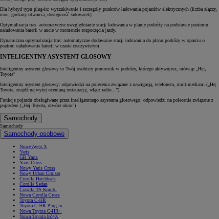
Dla hybryd typu plug-in: wyszukiwanie i szczegóły punktów ładowania pojazdów elektrycznych (liczba złączy,
moc, godziny otwarcia, dostępność ładowarek)
Optymalizacja tras: automatyczne uwzględnianie stacji ładowania w planie podróży na podstawie poziomu
naładowania baterii w aucie w momencie rozpoczęcia jazdy.
Dynamiczna optymalizacja tras: automatyczne dodawanie stacji ładowania do planu podróży w oparciu o
poziom naładowania baterii w czasie rzeczywistym.
INTELIGENTNY ASYSTENT GŁOSOWY
Inteligentny asystent głosowy to Twój osobisty pomocnik w podróży, którego aktywujesz, mówiąc „Hej,
Toyota”
Inteligentny asystent głosowy: odpowiedzi na polecenia związane z nawigacją, telefonem, multimediami („Hej
Toyota, znajdź najwyżej ocenianą restaurację, włącz radio...”)
Funkcje pojazdu obsługiwane przez inteligentnego asystenta głosowego: odpowiedzi na polecenia związane z
pojazdem („Hej Toyota, otwórz okno”)
Samochody
Samochody
Samochody osobowe
Nowe Aygo X
Yaris
GR Yaris
Yaris Cross
Nowy Yaris Cross
Nowy Urban Cruiser
Corolla Hatchback
Corolla Sedan
Corolla TS Kombi
Nowa Corolla Cross
Toyota C-HR
Toyota C-HR Plug-in
Nowa Toyota C-HR+
Nowa Toyota bZ4X