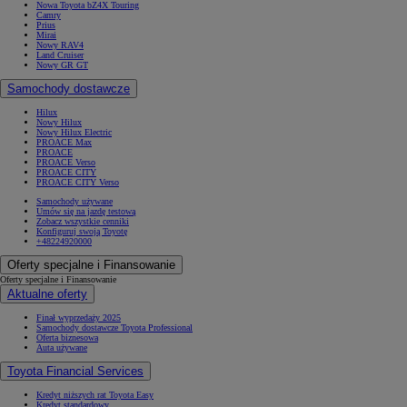
Nowa Toyota bZ4X Touring
Camry
Prius
Mirai
Nowy RAV4
Land Cruiser
Nowy GR GT
Samochody dostawcze
Hilux
Nowy Hilux
Nowy Hilux Electric
PROACE Max
PROACE
PROACE Verso
PROACE CITY
PROACE CITY Verso
Samochody używane
Umów się na jazdę testową
Zobacz wszystkie cenniki
Konfiguruj swoją Toyotę
+48224920000
Oferty specjalne i Finansowanie
Oferty specjalne i Finansowanie
Aktualne oferty
Finał wyprzedaży 2025
Samochody dostawcze Toyota Professional
Oferta biznesowa
Auta używane
Toyota Financial Services
Kredyt niższych rat Toyota Easy
Kredyt standardowy