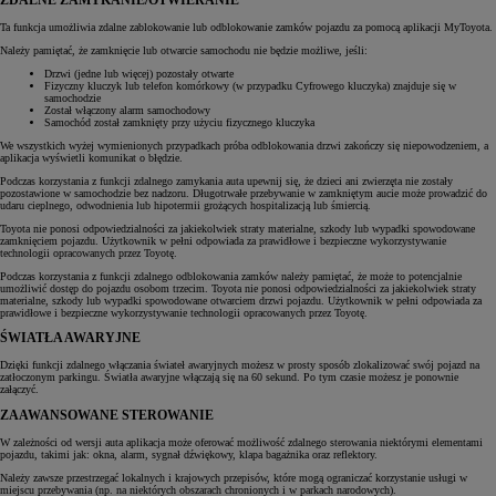
ZDALNE ZAMYKANIE/OTWIERANIE
Ta funkcja umożliwia zdalne zablokowanie lub odblokowanie zamków pojazdu za pomocą aplikacji MyToyota.
Należy pamiętać, że zamknięcie lub otwarcie samochodu nie będzie możliwe, jeśli:
Drzwi (jedne lub więcej) pozostały otwarte
Fizyczny kluczyk lub telefon komórkowy (w przypadku Cyfrowego kluczyka) znajduje się w
samochodzie
Został włączony alarm samochodowy
Samochód został zamknięty przy użyciu fizycznego kluczyka
We wszystkich wyżej wymienionych przypadkach próba odblokowania drzwi zakończy się niepowodzeniem, a
aplikacja wyświetli komunikat o błędzie.
Podczas korzystania z funkcji zdalnego zamykania auta upewnij się, że dzieci ani zwierzęta nie zostały
pozostawione w samochodzie bez nadzoru. Długotrwałe przebywanie w zamkniętym aucie może prowadzić do
udaru cieplnego, odwodnienia lub hipotermii grożących hospitalizacją lub śmiercią.
Toyota nie ponosi odpowiedzialności za jakiekolwiek straty materialne, szkody lub wypadki spowodowane
zamknięciem pojazdu. Użytkownik w pełni odpowiada za prawidłowe i bezpieczne wykorzystywanie
technologii opracowanych przez Toyotę.
Podczas korzystania z funkcji zdalnego odblokowania zamków należy pamiętać, że może to potencjalnie
umożliwić dostęp do pojazdu osobom trzecim. Toyota nie ponosi odpowiedzialności za jakiekolwiek straty
materialne, szkody lub wypadki spowodowane otwarciem drzwi pojazdu. Użytkownik w pełni odpowiada za
prawidłowe i bezpieczne wykorzystywanie technologii opracowanych przez Toyotę.
ŚWIATŁA AWARYJNE
Dzięki funkcji zdalnego włączania świateł awaryjnych możesz w prosty sposób zlokalizować swój pojazd na
zatłoczonym parkingu. Światła awaryjne włączają się na 60 sekund. Po tym czasie możesz je ponownie
załączyć.
ZAAWANSOWANE STEROWANIE
W zależności od wersji auta aplikacja może oferować możliwość zdalnego sterowania niektórymi elementami
pojazdu, takimi jak: okna, alarm, sygnał dźwiękowy, klapa bagażnika oraz reflektory.
Należy zawsze przestrzegać lokalnych i krajowych przepisów, które mogą ograniczać korzystanie usługi w
miejscu przebywania (np. na niektórych obszarach chronionych i w parkach narodowych).