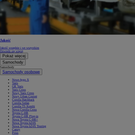
Jakość
Jakość wszędzie i we wszystkim
Dowiedz się więcej
Pokaż więcej
Samochody
Samochody
Samochody osobowe
Nowe Aygo X
Yaris
GR Yaris
Yaris Cross
Nowy Yaris Cross
Nowy Urban Cruiser
Corolla Hatchback
Corolla Sedan
Corolla TS Kombi
Nowa Corolla Cross
Toyota C-HR
Toyota C-HR Plug-in
Nowa Toyota C-HR+
Nowa Toyota bZ4X
Nowa Toyota bZ4X Touring
Camry
Prius