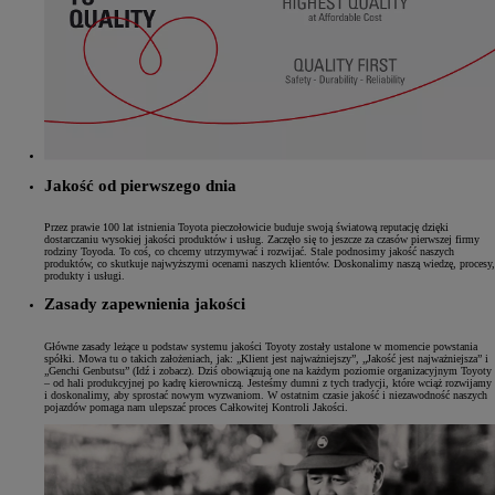
Jakość od pierwszego dnia
Przez prawie 100 lat istnienia Toyota pieczołowicie buduje swoją światową reputację dzięki
dostarczaniu wysokiej jakości produktów i usług. Zaczęło się to jeszcze za czasów pierwszej firmy
rodziny Toyoda. To coś, co chcemy utrzymywać i rozwijać. Stale podnosimy jakość naszych
produktów, co skutkuje najwyższymi ocenami naszych klientów. Doskonalimy naszą wiedzę, procesy,
produkty i usługi.
Zasady zapewnienia jakości
Główne zasady leżące u podstaw systemu jakości Toyoty zostały ustalone w momencie powstania
spółki. Mowa tu o takich założeniach, jak: „Klient jest najważniejszy”, „Jakość jest najważniejsza” i
„Genchi Genbutsu” (Idź i zobacz). Dziś obowiązują one na każdym poziomie organizacyjnym Toyoty
– od hali produkcyjnej po kadrę kierowniczą. Jesteśmy dumni z tych tradycji, które wciąż rozwijamy
i doskonalimy, aby sprostać nowym wyzwaniom. W ostatnim czasie jakość i niezawodność naszych
pojazdów pomaga nam ulepszać proces Całkowitej Kontroli Jakości.