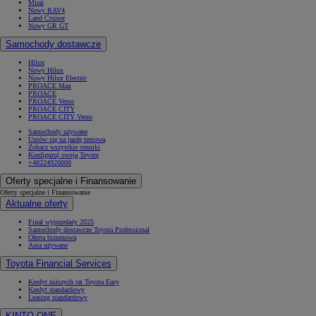
Mirai
Nowy RAV4
Land Cruiser
Nowy GR GT
Samochody dostawcze
Hilux
Nowy Hilux
Nowy Hilux Electric
PROACE Max
PROACE
PROACE Verso
PROACE CITY
PROACE CITY Verso
Samochody używane
Umów się na jazdę testową
Zobacz wszystkie cenniki
Konfiguruj swoją Toyotę
+48224920000
Oferty specjalne i Finansowanie
Oferty specjalne i Finansowanie
Aktualne oferty
Finał wyprzedaży 2025
Samochody dostawcze Toyota Professional
Oferta biznesowa
Auta używane
Toyota Financial Services
Kredyt niższych rat Toyota Easy
Kredyt standardowy
Leasing standardowy
KINTO ONE