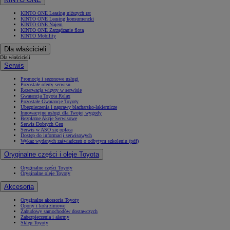
KINTO ONE Leasing niższych rat
KINTO ONE Leasing konsumencki
KINTO ONE Najem
KINTO ONE Zarządzanie flotą
KINTO Mobility
Dla właścicieli
Dla właścicieli
Serwis
Promocje i sezonowe usługi
Pozostałe oferty serwisu
Rezerwacja wizyty w serwisie
Gwarancja Toyota Relax
Pozostałe Gwarancje Toyoty
Ubezpieczenia i naprawy blacharsko-lakiernicze
Innowacyjne usługi dla Twojej wygody
Bezpłatne Akcje Serwisowe
Serwis Dobrych Cen
Serwis w ASO się opłaca
Dostęp do informacji serwisowych
Wykaz wydanych zaświadczeń o odbytym szkoleniu (pdf)
Oryginalne części i oleje Toyota
Oryginalne części Toyoty
Oryginalne oleje Toyoty
Akcesoria
Oryginalne akcesoria Toyoty
Opony i koła zimowe
Zabudowy samochodów dostawczych
Zabezpieczenia i alarmy
Sklep Toyoty