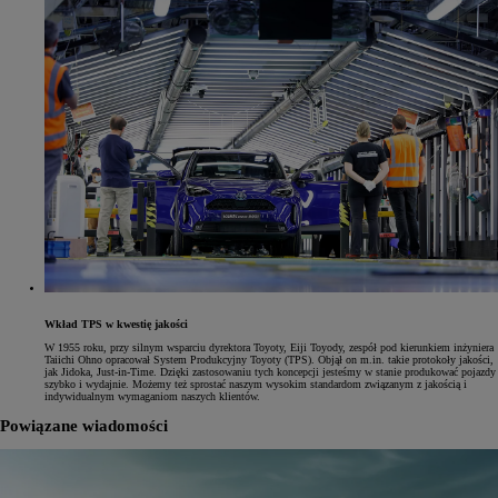
Wkład TPS w kwestię jakości
W 1955 roku, przy silnym wsparciu dyrektora Toyoty, Eiji Toyody, zespół pod kierunkiem inżyniera
Taiichi Ohno opracował System Produkcyjny Toyoty (TPS). Objął on m.in. takie protokoły jakości,
jak Jidoka, Just-in-Time. Dzięki zastosowaniu tych koncepcji jesteśmy w stanie produkować pojazdy
szybko i wydajnie. Możemy też sprostać naszym wysokim standardom związanym z jakością i
indywidualnym wymaganiom naszych klientów.
Powiązane wiadomości