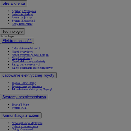
Strefa klienta
Aplikacja MyToyota
Instrukcje obsługi
Aktualizacja map
System Bluetooth®
Karty Ratownicze
Technologie
Technologie
Elektromobilność
Lider elektromobilności
Napęd hybrydowy
Napęd hybrydowy typu plug-in
Napęd wodorowy
Napęd elektryczny na baterię
Zasięg aut elektrycznych
Zalety posiadania aut elektrycznych
Ładowanie elektrycznej Toyoty
Toyota HomeCharge
Toyota Charging Network
Jak naładować elektryczną Toyotę?
Systemy bezpieczeństwa
Toyota T-Mate
System eCall
Komunikacja z autem
Nowa aplikacja MyToyota
Cyfrowy opiekun auta
Usługi Connected