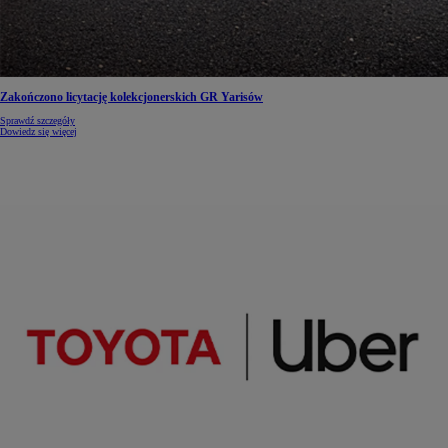
Zakończono licytację kolekcjonerskich GR Yarisów
Sprawdź szczegóły
Dowiedz się więcej