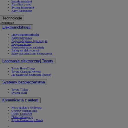
Instrukcje obsługi
Aktualizacja map
System Bluetooth®
Karty Ratownicze
Technologie
Technologie
Elektromobilność
Lider elektromobilności
Napęd hybrydowy
Napęd hybrydowy typu plug-in
Napęd wodorowy
Napęd elektryczny na baterię
Zasięg aut elektrycznych
Zalety posiadania aut elektrycznych
Ładowanie elektrycznej Toyoty
Toyota HomeCharge
Toyota Charging Network
Jak naładować elektryczną Toyotę?
Systemy bezpieczeństwa
Toyota T-Mate
System eCall
Komunikacja z autem
Nowa aplikacja MyToyota
Cyfrowy opiekun auta
Usługi Connected
Płatne subskrypcje
Toyota Connectivity Match