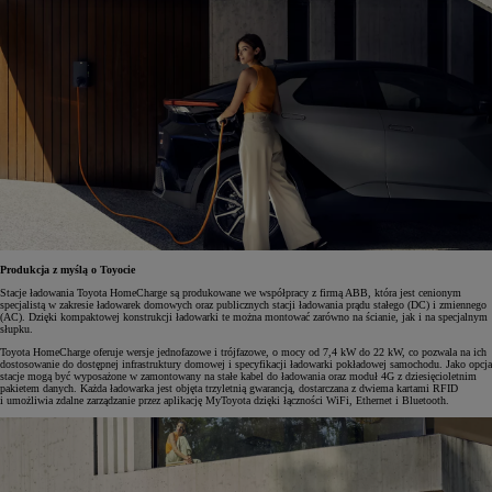
Produkcja z myślą o Toyocie
Stacje ładowania Toyota HomeCharge są produkowane we współpracy z firmą ABB, która jest cenionym
specjalistą w zakresie ładowarek domowych oraz publicznych stacji ładowania prądu stałego (DC) i zmiennego
(AC). Dzięki kompaktowej konstrukcji ładowarki te można montować zarówno na ścianie, jak i na specjalnym
słupku.
Toyota HomeCharge oferuje wersje jednofazowe i trójfazowe, o mocy od 7,4 kW do 22 kW, co pozwala na ich
dostosowanie do dostępnej infrastruktury domowej i specyfikacji ładowarki pokładowej samochodu. Jako opcja
stacje mogą być wyposażone w zamontowany na stałe kabel do ładowania oraz moduł 4G z dziesięcioletnim
pakietem danych. Każda ładowarka jest objęta trzyletnią gwarancją, dostarczana z dwiema kartami RFID
i umożliwia zdalne zarządzanie przez aplikację MyToyota dzięki łączności WiFi, Ethernet i Bluetooth.