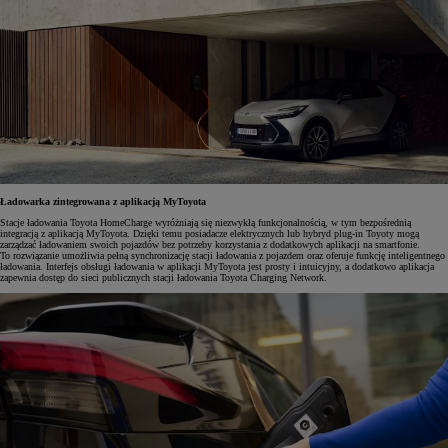
Ładowarka zintegrowana z aplikacją MyToyota
Stacje ładowania Toyota HomeCharge wyróżniają się niezwykłą funkcjonalnością, w tym bezpośrednią
integracją z aplikacją MyToyota. Dzięki temu posiadacze elektrycznych lub hybryd plug-in Toyoty mogą
zarządzać ładowaniem swoich pojazdów bez potrzeby korzystania z dodatkowych aplikacji na smartfonie.
To rozwiązanie umożliwia pełną synchronizację stacji ładowania z pojazdem oraz oferuje funkcję inteligentnego
ładowania. Interfejs obsługi ładowania w aplikacji MyToyota jest prosty i intuicyjny, a dodatkowo aplikacja
zapewnia dostęp do sieci publicznych stacji ładowania Toyota Charging Network.