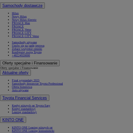
Samochody dostawcze
Hilux
Nowy Hilux
Nowy Hilux Electric
PROACE Max
PROACE
PROACE Verso
PROACE CITY
PROACE CITY Verso
Samochody używane
Umów się na jazdę testową
Zobacz wszystkie cenniki
Konfiguruj swoją Toyotę
+48224920000
Oferty specjalne i Finansowanie
Oferty specjalne i Finansowanie
Aktualne oferty
Finał wyprzedaży 2025
Samochody dostawcze Toyota Professional
Oferta biznesowa
Auta używane
Toyota Financial Services
Kredyt niższych rat Toyota Easy
Kredyt standardowy
Leasing standardowy
KINTO ONE
KINTO ONE Leasing niższych rat
KINTO ONE Leasing konsumencki