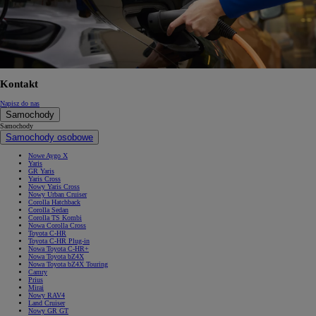
Kontakt
Napisz do nas
Samochody
Samochody
Samochody osobowe
Nowe Aygo X
Yaris
GR Yaris
Yaris Cross
Nowy Yaris Cross
Nowy Urban Cruiser
Corolla Hatchback
Corolla Sedan
Corolla TS Kombi
Nowa Corolla Cross
Toyota C-HR
Toyota C-HR Plug-in
Nowa Toyota C-HR+
Nowa Toyota bZ4X
Nowa Toyota bZ4X Touring
Camry
Prius
Mirai
Nowy RAV4
Land Cruiser
Nowy GR GT