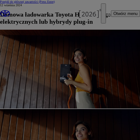
Przejdź do głównej zawartości
(Press Enter)
12 września 2024
Domowa ładowarka Toyota HomeCharge do aut
Otwórz menu
elektrycznych lub hybrydy plug-in