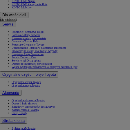
KINTO ONE Najem
KINTO ONE Zarządzanie flotą
KINTO Mobility
Dla właścicieli
Dla właścicieli
Serwis
Promocje i sezonowe usługi
Pozostałe oferty serwisu
Rezerwacja wizyty w serwisie
Gwarancja Toyota Relax
Pozostałe Gwarancje Toyoty
Ubezpieczenia i naprawy blacharsko-lakiernicze
Innowacyjne usługi dla Twojej wygody
Bezpłatne Akcje Serwisowe
Serwis Dobrych Cen
Serwis w ASO się opłaca
Dostęp do informacji serwisowych
Wykaz wydanych zaświadczeń o odbytym szkoleniu (pdf)
Oryginalne części i oleje Toyota
Oryginalne części Toyoty
Oryginalne oleje Toyoty
Akcesoria
Oryginalne akcesoria Toyoty
Opony i koła zimowe
Zabudowy samochodów dostawczych
Zabezpieczenia i alarmy
Sklep Toyoty
Strefa klienta
Aplikacja MyToyota