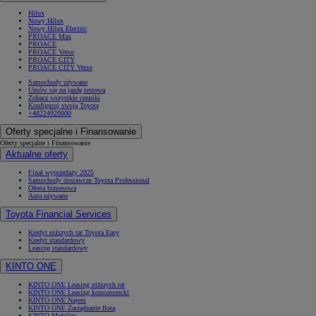
Hilux
Nowy Hilux
Nowy Hilux Electric
PROACE Max
PROACE
PROACE Verso
PROACE CITY
PROACE CITY Verso
Samochody używane
Umów się na jazdę testową
Zobacz wszystkie cenniki
Konfiguruj swoją Toyotę
+48224920000
Oferty specjalne i Finansowanie
Oferty specjalne i Finansowanie
Aktualne oferty
Finał wyprzedaży 2025
Samochody dostawcze Toyota Professional
Oferta biznesowa
Auta używane
Toyota Financial Services
Kredyt niższych rat Toyota Easy
Kredyt standardowy
Leasing standardowy
KINTO ONE
KINTO ONE Leasing niższych rat
KINTO ONE Leasing konsumencki
KINTO ONE Najem
KINTO ONE Zarządzanie flotą
KINTO Mobility