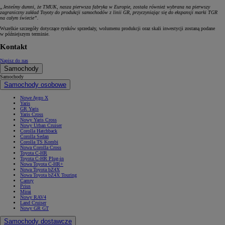
„Jesteśmy dumni, że TMUK, nasza pierwsza fabryka w Europie, została również wybrana na pierwszy
zagraniczny zakład Toyoty do produkcji samochodów z linii GR, przyczyniając się do ekspansji marki TGR
na całym świecie”.
Wszelkie szczegóły dotyczące rynków sprzedaży, wolumenu produkcji oraz skali inwestycji zostaną podane
w późniejszym terminie.
Kontakt
Napisz do nas
Samochody
Samochody
Samochody osobowe
Nowe Aygo X
Yaris
GR Yaris
Yaris Cross
Nowy Yaris Cross
Nowy Urban Cruiser
Corolla Hatchback
Corolla Sedan
Corolla TS Kombi
Nowa Corolla Cross
Toyota C-HR
Toyota C-HR Plug-in
Nowa Toyota C-HR+
Nowa Toyota bZ4X
Nowa Toyota bZ4X Touring
Camry
Prius
Mirai
Nowy RAV4
Land Cruiser
Nowy GR GT
Samochody dostawcze