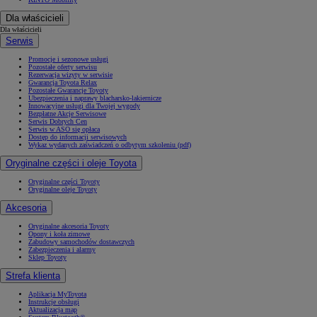
Dla właścicieli
Dla właścicieli
Serwis
Promocje i sezonowe usługi
Pozostałe oferty serwisu
Rezerwacja wizyty w serwisie
Gwarancja Toyota Relax
Pozostałe Gwarancje Toyoty
Ubezpieczenia i naprawy blacharsko-lakiernicze
Innowacyjne usługi dla Twojej wygody
Bezpłatne Akcje Serwisowe
Serwis Dobrych Cen
Serwis w ASO się opłaca
Dostęp do informacji serwisowych
Wykaz wydanych zaświadczeń o odbytym szkoleniu (pdf)
Oryginalne części i oleje Toyota
Oryginalne części Toyoty
Oryginalne oleje Toyoty
Akcesoria
Oryginalne akcesoria Toyoty
Opony i koła zimowe
Zabudowy samochodów dostawczych
Zabezpieczenia i alarmy
Sklep Toyoty
Strefa klienta
Aplikacja MyToyota
Instrukcje obsługi
Aktualizacja map