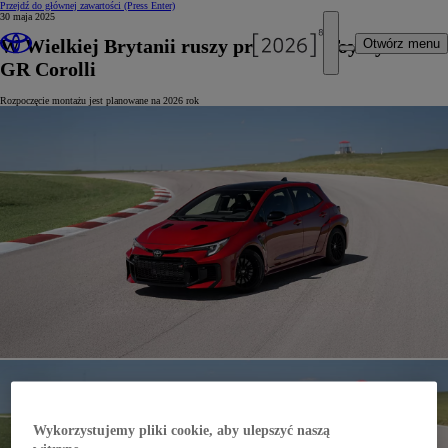
Przejdź do głównej zawartości
(Press Enter)
30 maja 2025
W Wielkiej Brytanii ruszy produkcja Toyoty
Otwórz menu
GR Corolli
Rozpoczęcie montażu jest planowane na 2026 rok
Wykorzystujemy pliki cookie, aby ulepszyć naszą