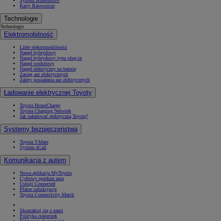
System Bluetooth®
Karty Ratownicze
Technologie
Technologie
Elektromobilność
Lider elektromobilności
Napęd hybrydowy
Napęd hybrydowy typu plug-in
Napęd wodorowy
Napęd elektryczny na baterię
Zasięg aut elektrycznych
Zalety posiadania aut elektrycznych
Ładowanie elektrycznej Toyoty
Toyota HomeCharge
Toyota Charging Network
Jak naładować elektryczną Toyotę?
Systemy bezpieczeństwa
Toyota T-Mate
System eCall
Komunikacja z autem
Nowa aplikacja MyToyota
Cyfrowy opiekun auta
Usługi Connected
Płatne subskrypcje
Toyota Connectivity Match
Skontaktuj się z nami
Polityka ciasteczek