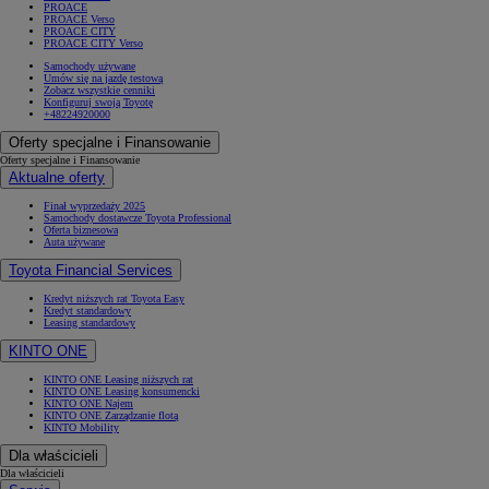
PROACE
PROACE Verso
PROACE CITY
PROACE CITY Verso
Samochody używane
Umów się na jazdę testową
Zobacz wszystkie cenniki
Konfiguruj swoją Toyotę
+48224920000
Oferty specjalne i Finansowanie
Oferty specjalne i Finansowanie
Aktualne oferty
Finał wyprzedaży 2025
Samochody dostawcze Toyota Professional
Oferta biznesowa
Auta używane
Toyota Financial Services
Kredyt niższych rat Toyota Easy
Kredyt standardowy
Leasing standardowy
KINTO ONE
KINTO ONE Leasing niższych rat
KINTO ONE Leasing konsumencki
KINTO ONE Najem
KINTO ONE Zarządzanie flotą
KINTO Mobility
Dla właścicieli
Dla właścicieli