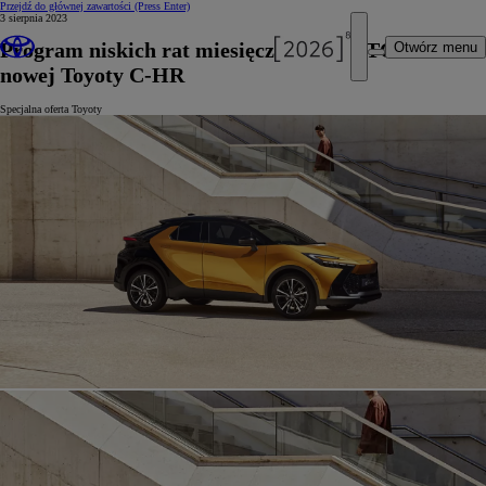
Przejdź do głównej zawartości
(Press Enter)
3 sierpnia 2023
Program niskich rat miesięcznych KINTO ONE dla
Otwórz menu
nowej Toyoty C-HR
Specjalna oferta Toyoty