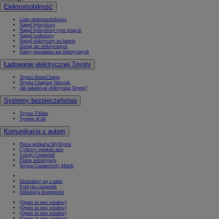
Elektromobilność
Lider elektromobilności
Napęd hybrydowy
Napęd hybrydowy typu plug-in
Napęd wodorowy
Napęd elektryczny na baterię
Zasięg aut elektrycznych
Zalety posiadania aut elektrycznych
Ładowanie elektrycznej Toyoty
Toyota HomeCharge
Toyota Charging Network
Jak naładować elektryczną Toyotę?
Systemy bezpieczeństwa
Toyota T-Mate
System eCall
Komunikacja z autem
Nowa aplikacja MyToyota
Cyfrowy opiekun auta
Usługi Connected
Płatne subskrypcje
Toyota Connectivity Match
Skontaktuj się z nami
Polityka ciasteczek
Deklaracja dostępności
(Opens in new window)
(Opens in new window)
(Opens in new window)
(Opens in new window)