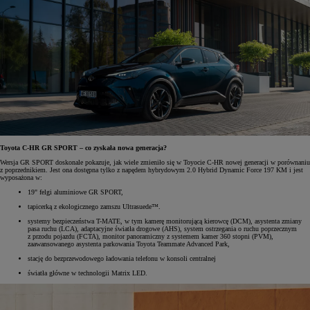
Toyota C-HR GR SPORT – co zyskała nowa generacja?
Wersja GR SPORT doskonale pokazuje, jak wiele zmieniło się w Toyocie C-HR nowej generacji w porównaniu
z poprzednikiem. Jest ona dostępna tylko z napędem hybrydowym 2.0 Hybrid Dynamic Force 197 KM i jest
wyposażona w:
19" felgi aluminiowe GR SPORT,
tapicerką z ekologicznego zamszu Ultrasuede™.
systemy bezpieczeństwa T-MATE, w tym kamerę monitorującą kierowcę (DCM), asystenta zmiany
pasa ruchu (LCA), adaptacyjne światła drogowe (AHS), system ostrzegania o ruchu poprzecznym
z przodu pojazdu (FCTA), monitor panoramiczny z systemem kamer 360 stopni (PVM),
zaawansowanego asystenta parkowania Toyota Teammate Advanced Park,
stację do bezprzewodowego ładowania telefonu w konsoli centralnej
światła główne w technologii Matrix LED.