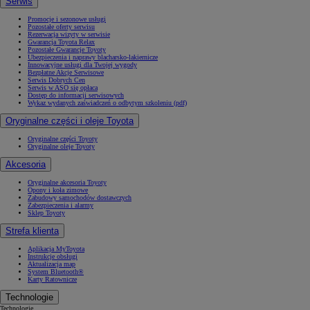
Serwis
Promocje i sezonowe usługi
Pozostałe oferty serwisu
Rezerwacja wizyty w serwisie
Gwarancja Toyota Relax
Pozostałe Gwarancje Toyoty
Ubezpieczenia i naprawy blacharsko-lakiernicze
Innowacyjne usługi dla Twojej wygody
Bezpłatne Akcje Serwisowe
Serwis Dobrych Cen
Serwis w ASO się opłaca
Dostęp do informacji serwisowych
Wykaz wydanych zaświadczeń o odbytym szkoleniu (pdf)
Oryginalne części i oleje Toyota
Oryginalne części Toyoty
Oryginalne oleje Toyoty
Akcesoria
Oryginalne akcesoria Toyoty
Opony i koła zimowe
Zabudowy samochodów dostawczych
Zabezpieczenia i alarmy
Sklep Toyoty
Strefa klienta
Aplikacja MyToyota
Instrukcje obsługi
Aktualizacja map
System Bluetooth®
Karty Ratownicze
Technologie
Technologie