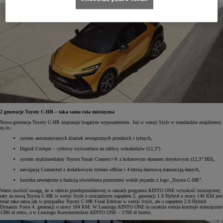
2 generacje Toyoty C-HR – taka sama rata miesięczna
Nowa generacja Toyoty C-HR imponuje bogatym wyposażeniem. Już w wersji Style w standardzie znajdziemy
m.in.:
system automatycznych klamek zewnętrznych przednich i tylnych,
Digital Cockpit – cyfrowy wyświetlacz na tablicy wskaźników (12,3”)
system multimedialny Toyota Smart Connect+® z kolorowym ekranem dotykowym (12,3” HD),
nawigację Connected z dodatkowym trybem offline i 4-letnią darmową transmisją danych,
lusterka zewnętrzne z funkcją oświetlenia przestrzeni wokół pojazdu z logo „Toyota C-HR”.
Warto zwrócić uwagę, że w ofercie przedsprzedażowej w ramach programu KINTO ONE wysokość miesięcznej
raty za nową Toyotę C-HR w wersji Style z oszczędnym napędem 5. generacji 1.8 Hybrid o mocy 140 KM jest
teraz taka sama jak w przypadku Toyoty C-HR Final Edition w wersji Style, ale z napędem 2.0 Hybrid
Dynamic Force 4. generacji o mocy 184 KM. W Leasingu KINTO ONE ta ostatnia wersja kosztuje miesięcznie
1380 zł netto, a w Leasingu Konsumenckim KINTO ONE – 1700 zł brutto.