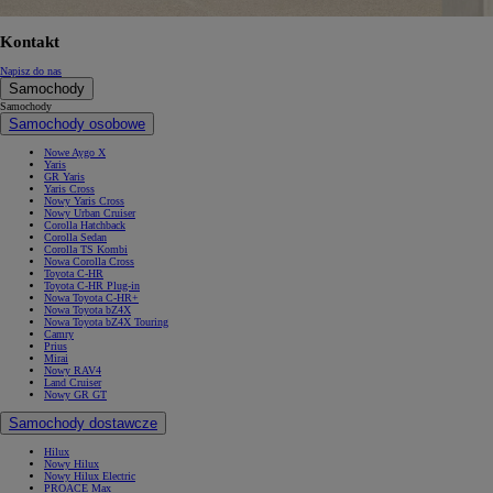
Kontakt
Napisz do nas
Samochody
Samochody
Samochody osobowe
Nowe Aygo X
Yaris
GR Yaris
Yaris Cross
Nowy Yaris Cross
Nowy Urban Cruiser
Corolla Hatchback
Corolla Sedan
Corolla TS Kombi
Nowa Corolla Cross
Toyota C-HR
Toyota C-HR Plug-in
Nowa Toyota C-HR+
Nowa Toyota bZ4X
Nowa Toyota bZ4X Touring
Camry
Prius
Mirai
Nowy RAV4
Land Cruiser
Nowy GR GT
Samochody dostawcze
Hilux
Nowy Hilux
Nowy Hilux Electric
PROACE Max