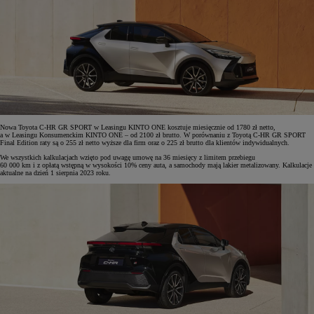
Nowa Toyota C-HR GR SPORT w Leasingu KINTO ONE kosztuje miesięcznie od 1780 zł netto,
a w Leasingu Konsumenckim KINTO ONE – od 2100 zł brutto. W porównaniu z Toyotą C-HR GR SPORT
Final Edition raty są o 255 zł netto wyższe dla firm oraz o 225 zł brutto dla klientów indywidualnych.
We wszystkich kalkulacjach wzięto pod uwagę umowę na 36 miesięcy z limitem przebiegu
60 000 km i z opłatą wstępną w wysokości 10% ceny auta, a samochody mają lakier metalizowany. Kalkulacje
aktualne na dzień 1 sierpnia 2023 roku.