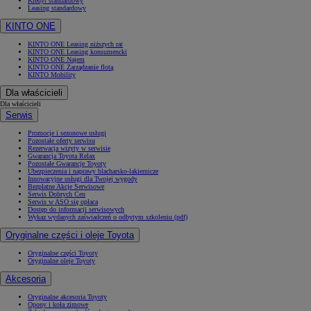
Kredyt standardowy
Leasing standardowy
KINTO ONE
KINTO ONE Leasing niższych rat
KINTO ONE Leasing konsumencki
KINTO ONE Najem
KINTO ONE Zarządzanie flotą
KINTO Mobility
Dla właścicieli
Dla właścicieli
Serwis
Promocje i sezonowe usługi
Pozostałe oferty serwisu
Rezerwacja wizyty w serwisie
Gwarancja Toyota Relax
Pozostałe Gwarancje Toyoty
Ubezpieczenia i naprawy blacharsko-lakiernicze
Innowacyjne usługi dla Twojej wygody
Bezpłatne Akcje Serwisowe
Serwis Dobrych Cen
Serwis w ASO się opłaca
Dostęp do informacji serwisowych
Wykaz wydanych zaświadczeń o odbytym szkoleniu (pdf)
Oryginalne części i oleje Toyota
Oryginalne części Toyoty
Oryginalne oleje Toyoty
Akcesoria
Oryginalne akcesoria Toyoty
Opony i koła zimowe