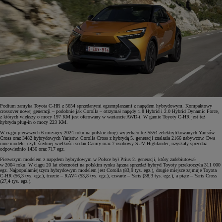
Podium zamyka Toyota C-HR z 5654 sprzedanymi egzemplarzami z napędem hybrydowym. Kompaktowy
crossover nowej generacji – podobnie jak Corolla – otrzymał napędy 1.8 Hybrid i 2.0 Hybrid Dynamic Force,
z których większy o mocy 197 KM jest oferowany w wariancie AWD-i. W gamie Toyoty C-HR jest też
hybryda plug-in o mocy 223 KM.
W ciągu pierwszych 6 miesięcy 2024 roku na polskie drogi wyjechało też 5554 zelektryfikowanych Yarisów
Cross oraz 3482 hybrydowych Yarisów. Corolla Cross z hybrydą 5. generacji znalazła 2166 nabywców. Dwa
inne modele, czyli średniej wielkości sedan Camry oraz 7-osobowy SUV Highlander, uzyskały sprzedaż
odpowiednio 1436 oraz 717 egz.
Pierwszym modelem z napędem hybrydowym w Polsce był Prius 2. generacji, który zadebiutował
w 2004 roku. W ciągu 20 lat obecności na polskim rynku łączna sprzedaż hybryd Toyoty przekroczyła 311 000
egz. Najpopularniejszym hybrydowym modelem jest Corolla (83,9 tys. egz.), drugie miejsce zajmuje Toyota
C-HR (56,3 tys. egz.), trzecie – RAV4 (53,8 tys. egz.), czwarte – Yaris (38,3 tys. egz.), a piąte – Yaris Cross
(27,4 tys. egz.).