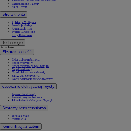
Zabudowy samochodów dostawczych
Zabezpieczenia i alarmy
Sklep Toyoty
Strefa klienta
Aplikacja MyToyota
Instrukcje obsługi
Aktualizacja map
System Bluetooth®
Karty Ratownicze
Technologie
Technologie
Elektromobilność
Lider elektromobilności
Napęd hybrydowy
Napęd hybrydowy typu plug-in
Napęd wodorowy
Napęd elektryczny na baterię
Zasięg aut elektrycznych
Zalety posiadania aut elektrycznych
Ładowanie elektrycznej Toyoty
Toyota HomeCharge
Toyota Charging Network
Jak naładować elektryczną Toyotę?
Systemy bezpieczeństwa
Toyota T-Mate
System eCall
Komunikacja z autem