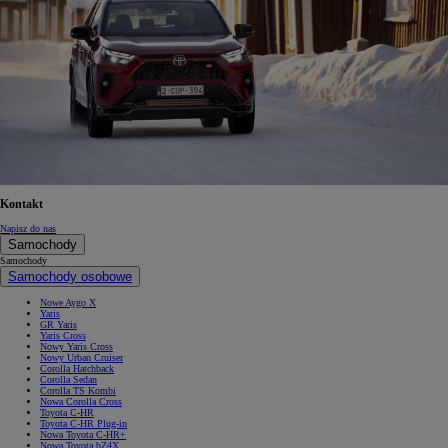
Kontakt
Napisz do nas
Samochody
Samochody
Samochody osobowe
Nowe Aygo X
Yaris
GR Yaris
Yaris Cross
Nowy Yaris Cross
Nowy Urban Cruiser
Corolla Hatchback
Corolla Sedan
Corolla TS Kombi
Nowa Corolla Cross
Toyota C-HR
Toyota C-HR Plug-in
Nowa Toyota C-HR+
Nowa Toyota bZ4X