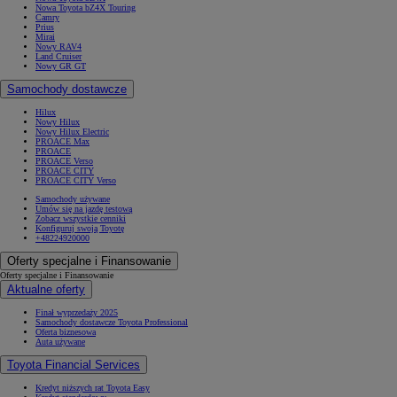
Nowa Toyota bZ4X Touring
Camry
Prius
Mirai
Nowy RAV4
Land Cruiser
Nowy GR GT
Samochody dostawcze
Hilux
Nowy Hilux
Nowy Hilux Electric
PROACE Max
PROACE
PROACE Verso
PROACE CITY
PROACE CITY Verso
Samochody używane
Umów się na jazdę testową
Zobacz wszystkie cenniki
Konfiguruj swoją Toyotę
+48224920000
Oferty specjalne i Finansowanie
Oferty specjalne i Finansowanie
Aktualne oferty
Finał wyprzedaży 2025
Samochody dostawcze Toyota Professional
Oferta biznesowa
Auta używane
Toyota Financial Services
Kredyt niższych rat Toyota Easy