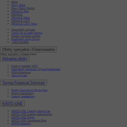
Hilux
Nowy Hilux
Nowy Hilux Electric
PROACE Max
PROACE
PROACE Verso
PROACE CITY
PROACE CITY Verso
Samochody używane
Umów się na jazdę testową
Zobacz wszystkie cenniki
Konfiguruj swoją Toyotę
+48224920000
Oferty specjalne i Finansowanie
Oferty specjalne i Finansowanie
Aktualne oferty
Finał wyprzedaży 2025
Samochody dostawcze Toyota Professional
Oferta biznesowa
Auta używane
Toyota Financial Services
Kredyt niższych rat Toyota Easy
Kredyt standardowy
Leasing standardowy
KINTO ONE
KINTO ONE Leasing niższych rat
KINTO ONE Leasing konsumencki
KINTO ONE Najem
KINTO ONE Zarządzanie flotą
KINTO Mobility