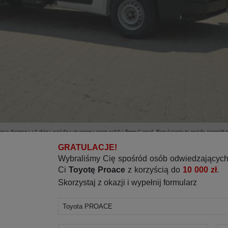
 dostępna z kabiną sypialną stworzoną przez polską firmę Carpol. Rozwiązanie to zostało zaprojektow
ładunkowej. Zarówno pojazd, jak i zabudowa objęte są 3-letnią Gwarancją PRO.
zeń ładunkową z efektywnymi jednostkami napędowymi. Dostępny w wielu wariantach nadwozi i zabudów, ofer
ększają wartość odsprzedaży.
 kabina sypialna MAX. Zapewnia ona kierowcy komfortowe warunki odpoczynku podczas długich tras. Tzw. t
pka do czytania, porty USB oraz gniazdko 230V umożliwiające podłączenie tabletu czy laptopa. Przemyślane r
go. Wejście do przestrzeni sypialnej umieszczono nad fotelem pasażera, a rolety na suwakach w oknach zapewni
wypoczynku ulokowano za fotelem kierowcy jako integralną część przedziału pasażerskiego. Opływowa konstr
a zabudowę skrzyniową z plandeką o wymiarach 4800 mm długości, 2200 mm szerokości i 2300 mm wysokości
ch korzystających z samochodów dostawczych o dopuszczalnej masie całkowitej do 3,5 tony.