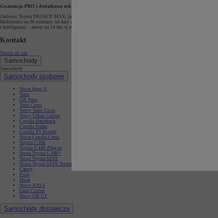
Gwarancja PRO i dodatkowa ochrona mobilności
Zarówno Toyota PROACE MAX, jak i pozostałe modele dostawcze marki objęte są Gwarancją PRO obowiązującą
Mobilności na 36 miesięcy od daty zakupu i bez limitu kilometrów. Program ten chroni użytkowników przed
i konfiguracji – nawet na 14 dni w roku.
Kontakt
Napisz do nas
Samochody
Samochody
Samochody osobowe
Nowe Aygo X
Yaris
GR Yaris
Yaris Cross
Nowy Yaris Cross
Nowy Urban Cruiser
Corolla Hatchback
Corolla Sedan
Corolla TS Kombi
Nowa Corolla Cross
Toyota C-HR
Toyota C-HR Plug-in
Nowa Toyota C-HR+
Nowa Toyota bZ4X
Nowa Toyota bZ4X Touring
Camry
Prius
Mirai
Nowy RAV4
Land Cruiser
Nowy GR GT
Samochody dostawcze