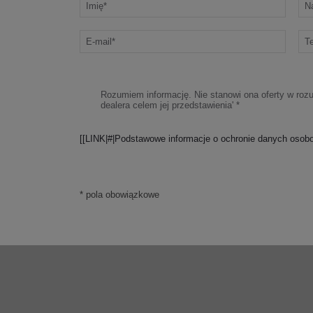
 przez 3 lata lub do osiągnięcia przebiegu 1 000 000 km. Ochrona ta dotyczy również pojazdów po wykona
 nieplanowanymi przestojami w pracy spowodowanymi awarią pojazdu. W przypadku konieczności pozostawienia