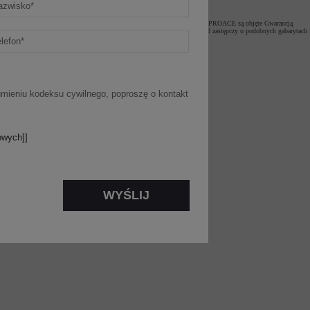
nej konwersji. Dodatkowo do końca roku wszystkie nowe modele z rodziny PROACE są objęte Gwarancją
 samochodu w autoryzowanym serwisie, klient otrzymuje bezpłatnie pojazd zastępczy o podobnych gabarytach