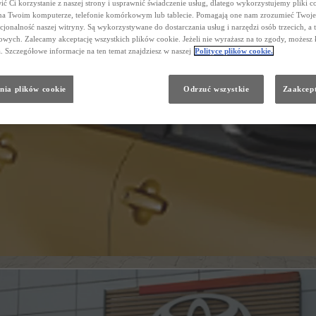
ć Ci korzystanie z naszej strony i usprawnić świadczenie usług, dlatego wykorzystujemy pliki co
na Twoim komputerze, telefonie komórkowym lub tablecie. Pomagają one nam zrozumieć Twoje 
cjonalność naszej witryny. Są wykorzystywane do dostarczania usług i narzędzi osób trzecich, a 
wych. Zalecamy akceptację wszystkich plików cookie. Jeżeli nie wyrażasz na to zgody, możesz 
a. Szczegółowe informacje na ten temat znajdziesz w naszej
Polityce plików cookie.
nia plików cookie
Odrzuć wszystkie
Zaakcept