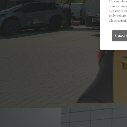
Chcemy ułatwi
umieszczane 
ulepszać funk
celów reklamo
ich ustawieni
Ustawie