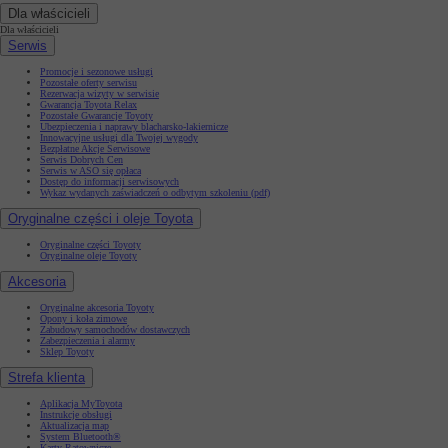
Dla właścicieli
Dla właścicieli
Serwis
Promocje i sezonowe usługi
Pozostałe oferty serwisu
Rezerwacja wizyty w serwisie
Gwarancja Toyota Relax
Pozostałe Gwarancje Toyoty
Ubezpieczenia i naprawy blacharsko-lakiernicze
Innowacyjne usługi dla Twojej wygody
Bezpłatne Akcje Serwisowe
Serwis Dobrych Cen
Serwis w ASO się opłaca
Dostęp do informacji serwisowych
Wykaz wydanych zaświadczeń o odbytym szkoleniu (pdf)
Oryginalne części i oleje Toyota
Oryginalne części Toyoty
Oryginalne oleje Toyoty
Akcesoria
Oryginalne akcesoria Toyoty
Opony i koła zimowe
Zabudowy samochodów dostawczych
Zabezpieczenia i alarmy
Sklep Toyoty
Strefa klienta
Aplikacja MyToyota
Instrukcje obsługi
Aktualizacja map
System Bluetooth®
Karty Ratownicze