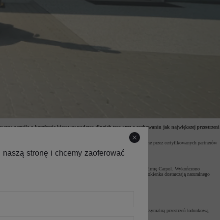
ane z myślą o komforcie kierowcy podczas długich tras oraz o zachowaniu jak największej przestrzeni
uje elastyczność dopasowania do różnorodnych zadań. Konwersje tworzone przez certyfikowanych partnerów
opsleeper dla modelu Toyota PROACE MAX został opracowany przez polską firmę Carpol. Wykończono
ozmieszczenie schowków i kieszeni podnosi ergonomię, a boczne uchylne okienka dostarczają naturalnego
ają dodatkową prywatność.
ukcja tej zabudowy pomaga zmniejszyć zużycie paliwa.
. Dzięki zastosowaniu górnej kabiny sypialnej udało się zachować maksymalną przestrzeń ładunkową,