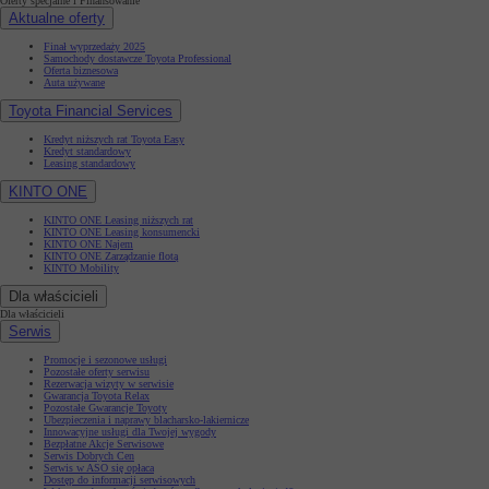
Oferty specjalne i Finansowanie
Aktualne oferty
Finał wyprzedaży 2025
Samochody dostawcze Toyota Professional
Oferta biznesowa
Auta używane
Toyota Financial Services
Kredyt niższych rat Toyota Easy
Kredyt standardowy
Leasing standardowy
KINTO ONE
KINTO ONE Leasing niższych rat
KINTO ONE Leasing konsumencki
KINTO ONE Najem
KINTO ONE Zarządzanie flotą
KINTO Mobility
Dla właścicieli
Dla właścicieli
Serwis
Promocje i sezonowe usługi
Pozostałe oferty serwisu
Rezerwacja wizyty w serwisie
Gwarancja Toyota Relax
Pozostałe Gwarancje Toyoty
Ubezpieczenia i naprawy blacharsko-lakiernicze
Innowacyjne usługi dla Twojej wygody
Bezpłatne Akcje Serwisowe
Serwis Dobrych Cen
Serwis w ASO się opłaca
Dostęp do informacji serwisowych