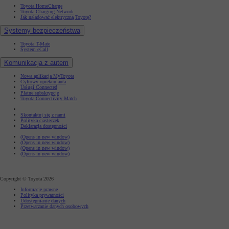
Toyota HomeCharge
Toyota Charging Network
Jak naładować elektryczną Toyotę?
Systemy bezpieczeństwa
Toyota T-Mate
System eCall
Komunikacja z autem
Nowa aplikacja MyToyota
Cyfrowy opiekun auta
Usługi Connected
Płatne subskrypcje
Toyota Connectivity Match
Skontaktuj się z nami
Polityka ciasteczek
Deklaracja dostępności
(Opens in new window)
(Opens in new window)
(Opens in new window)
(Opens in new window)
Copyright © Toyota 2026
Informacje prawne
Polityka prywatności
Udostępnianie danych
Przetwarzanie danych osobowych