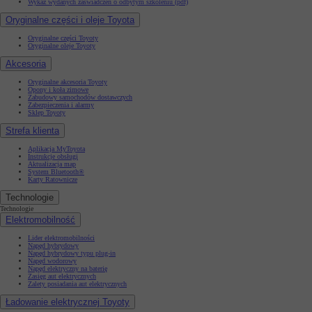
Wykaz wydanych zaświadczeń o odbytym szkoleniu (pdf)
Oryginalne części i oleje Toyota
Oryginalne części Toyoty
Oryginalne oleje Toyoty
Akcesoria
Oryginalne akcesoria Toyoty
Opony i koła zimowe
Zabudowy samochodów dostawczych
Zabezpieczenia i alarmy
Sklep Toyoty
Strefa klienta
Aplikacja MyToyota
Instrukcje obsługi
Aktualizacja map
System Bluetooth®
Karty Ratownicze
Technologie
Technologie
Elektromobilność
Lider elektromobilności
Napęd hybrydowy
Napęd hybrydowy typu plug-in
Napęd wodorowy
Napęd elektryczny na baterię
Zasięg aut elektrycznych
Zalety posiadania aut elektrycznych
Ładowanie elektrycznej Toyoty