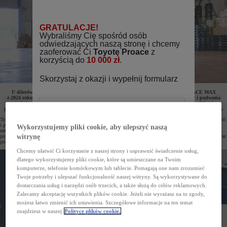
U dilerów Toyoty oraz w salonach Toyota Professional można zamówić model PROACE MAX
z 2024 roku produkcji w bardzo atrakcyjnych cenach. Ostatnie egzemplarze furgonów i podwozia
z pojedynczą kabiną zostały objęte rabatami do aż 44 000 zł. Pojazdy tes ą dostępne z 3-letnią
gwarancją (lub do 1 000 000 km). Do każdego modelu można dokupić też specjalistyczną zabudowę.
Toyota PROACE MAX – największy model marki na rynku samochodów użytkowych łączący dużą ładowność
i przestrzeń towarową z wydajnymi napędami oraz mocnym designem – jest teraz dostępny już od 99 900 zł
Wykorzystujemy pliki cookie, aby ulepszyć naszą
netto. Szeroka gama nadwozi oraz zabudów zaprojektowanych przez autoryzowanych partnerów sprawia, że
witrynę
pojazd z łatwością można dostosować do rodzaju prowadzonej działalności. Zwiększa to jego praktyczność oraz
podnosi wartość rezydualną.
Chcemy ułatwić Ci korzystanie z naszej strony i usprawnić świadczenie usług,
dlatego wykorzystujemy pliki cookie, które są umieszczane na Twoim
komputerze, telefonie komórkowym lub tablecie. Pomagają one nam zrozumieć
Twoje potrzeby i ulepszać funkcjonalność naszej witryny. Są wykorzystywane do
dostarczania usług i narzędzi osób trzecich, a także służą do celów reklamowych.
Zalecamy akceptację wszystkich plików cookie. Jeżeli nie wyrażasz na to zgody,
możesz łatwo zmienić ich ustawienia. Szczegółowe informacje na ten temat
znajdziesz w naszej
Polityce plików cookie.