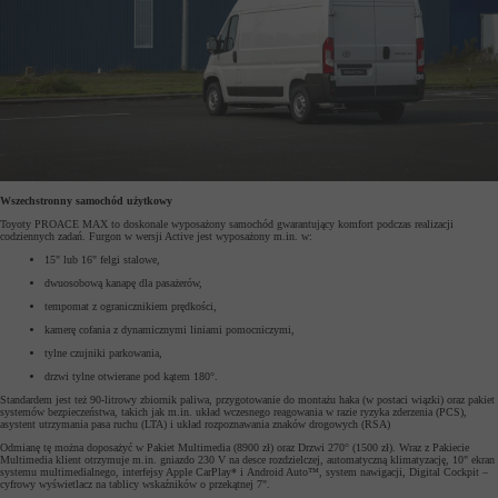
Wszechstronny samochód użytkowy
Toyoty PROACE MAX to doskonale wyposażony samochód gwarantujący komfort podczas realizacji
codziennych zadań. Furgon w wersji Active jest wyposażony m.in. w:
15" lub 16" felgi stalowe,
dwuosobową kanapę dla pasażerów,
tempomat z ogranicznikiem prędkości,
kamerę cofania z dynamicznymi liniami pomocniczymi,
tylne czujniki parkowania,
drzwi tylne otwierane pod kątem 180°.
Standardem jest też 90-litrowy zbiornik paliwa, przygotowanie do montażu haka (w postaci wiązki) oraz pakiet
systemów bezpieczeństwa, takich jak m.in. układ wczesnego reagowania w razie ryzyka zderzenia (PCS),
asystent utrzymania pasa ruchu (LTA) i układ rozpoznawania znaków drogowych (RSA)
Odmianę tę można doposażyć w Pakiet Multimedia (8900 zł) oraz Drzwi 270° (1500 zł). Wraz z Pakiecie
Multimedia klient otrzymuje m.in. gniazdo 230 V na desce rozdzielczej, automatyczną klimatyzację, 10" ekran
systemu multimedialnego, interfejsy Apple CarPlay* i Android Auto™, system nawigacji, Digital Cockpit –
cyfrowy wyświetlacz na tablicy wskaźników o przekątnej 7".