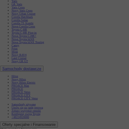
Yaris
GR Yaris
Yaris Cross
Nowy Yaris Cross
Nowy Urban Cruiser
Corolla Hatchback
Corolla Sedan
Corolla TS Kombi
Nowa Corolla Cross
Toyota C-HR
Toyota C-HR Plug-in
Nowa Toyota C-HR+
Nowa Toyota bZ4X
Nowa Toyota bZ4X Touring
Camry
Prius
Mirai
Nowy RAV4
Land Cruiser
Nowy GR GT
Samochody dostawcze
Hilux
Nowy Hilux
Nowy Hilux Electric
PROACE Max
PROACE
PROACE Verso
PROACE CITY
PROACE CITY Verso
Samochody używane
Umów się na jazdę testową
Zobacz wszystkie cenniki
Konfiguruj swoją Toyotę
+48224920000
Oferty specjalne i Finansowanie