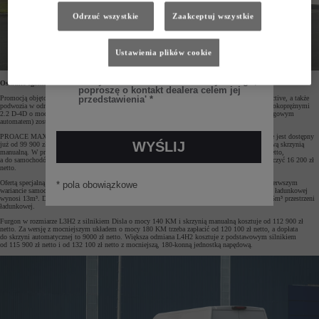
Odrzuć wszystkie
Zaakceptuj wszystkie
Ustawienia plików cookie
Ostatnie egzemplarze PROACE MAX w promocyjnych cenach
Promocją objęto Toyotę PROACE MAX z 2024 roku produkcji
w odmianie furgon w wersji Active, a także
podwozia w odmianie Active z pojedynczą kabiną. Ceny wybranych wariantów z silnikami wysokoprężnymi
2.2 D-4D o mocy 140 KM i 180 KM (dostępnymi z 6-biegową przekładnią manualną lub 8-biegowym
automatem) zostały obniżone względem wartości katalogowych nawet o 44 000 zł.
PROACE MAX w konfiguracji podwozie z pojedynczą kabiną (L3) i wersji wyposażenia Active jest dostępny
już od 99 900 zł netto. Samochód napędza silnik Diesla o mocy 140 KM sparowany z 6-biegową skrzynią
manualną. W przypadku dłuższego nadwozia L4 z pojedynczą kabiną dopłata wynosi 1000 zł netto,
a do samochodów 8-biegową przekładnią automatyczną i silnikiem o mocy 180 KM trzeba doliczyć 16 200 zł
netto.
Ofertą specjalną objęto również furgony w wersji Active w rozmiarach L3H2 i L4H2. W tym pierwszym
wariancie samochód mierzy 5988 mm długości i 2524 mm wysokości, a pojemność przestrzeni ładunkowej
wynosi 13m³. Dłuższa odmiana L4H2 ma 6363 mm długości, 2525 mm wysokości i oferuje 15m³ przestrzeni
ładunkowej.
Furgon w rozmiarze L3H2 z silnikiem Disla o mocy 140 KM i skrzynią manualną kosztuje od 112 900 zł
netto. Za wersję z mocniejszym układem o mocy 180 KM trzeba zapłacić od 120 100 zł netto, a dopłata
do skrzyni automatycznej to 9000 zł netto. Większa odmiana L4H2 kosztuje z podstawowym silnikiem
od 115 900 zł netto i od 132 100 zł netto z mocniejszą, 180-konną jednostką napędową.