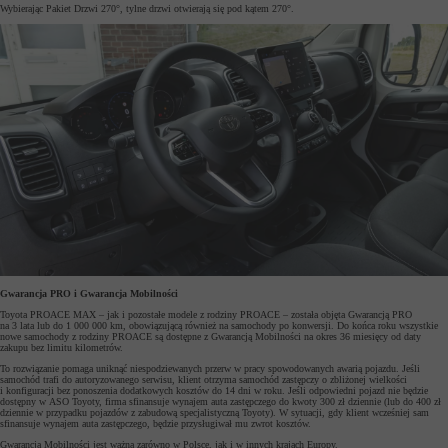
Wybierając Pakiet Drzwi 270°, tylne drzwi otwierają się pod kątem 270°.
Gwarancja PRO i Gwarancja Mobilności
Toyota PROACE MAX – jak i pozostałe modele z rodziny PROACE – została objęta Gwarancją PRO
na 3 lata lub do 1 000 000 km, obowiązującą również na samochody po konwersji. Do końca roku wszystkie
nowe samochody z rodziny PROACE są dostępne z Gwarancją Mobilności na okres 36 miesięcy od daty
zakupu bez limitu kilometrów.
To rozwiązanie pomaga uniknąć niespodziewanych przerw w pracy spowodowanych awarią pojazdu. Jeśli
samochód trafi do autoryzowanego serwisu, klient otrzyma samochód zastępczy o zbliżonej wielkości
i konfiguracji bez ponoszenia dodatkowych kosztów do 14 dni w roku. Jeśli odpowiedni pojazd nie będzie
dostępny w ASO Toyoty, firma sfinansuje wynajem auta zastępczego do kwoty 300 zł dziennie (lub do 400 zł
dziennie w przypadku pojazdów z zabudową specjalistyczną Toyoty). W sytuacji, gdy klient wcześniej sam
sfinansuje wynajem auta zastępczego, będzie przysługiwał mu zwrot kosztów.
Gwarancja Mobilności jest ważna zarówno w Polsce, jak i w innych krajach Europy.