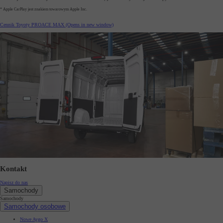
* Apple CarPlay jest znakiem towarowym Apple Inc.
Cennik Toyoty PROACE MAX
(Opens in new window)
Kontakt
Napisz do nas
Samochody
Samochody
Samochody osobowe
Nowe Aygo X