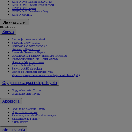
KINTO ONE Leasing niższych rat
KINTO ONE Leasing konsumencki
KINTO ONE Najem
KINTO ONE Zarządzanie flotą
KINTO Mobility
Dla właścicieli
Dla właścicieli
Serwis
Promocje i sezonowe usługi
Pozostałe oferty serwisu
Rezerwacja wizyty w serwisie
Gwarancja Toyota Relax
Pozostałe Gwarancje Toyoty
Ubezpieczenia i naprawy blacharsko-lakiernicze
Innowacyjne usługi dla Twojej wygody
Bezpłatne Akcje Serwisowe
Serwis Dobrych Cen
Serwis w ASO się opłaca
Dostęp do informacji serwisowych
Wykaz wydanych zaświadczeń o odbytym szkoleniu (pdf)
Oryginalne części i oleje Toyota
Oryginalne części Toyoty
Oryginalne oleje Toyoty
Akcesoria
Oryginalne akcesoria Toyoty
Opony i koła zimowe
Zabudowy samochodów dostawczych
Zabezpieczenia i alarmy
Sklep Toyoty
Strefa klienta