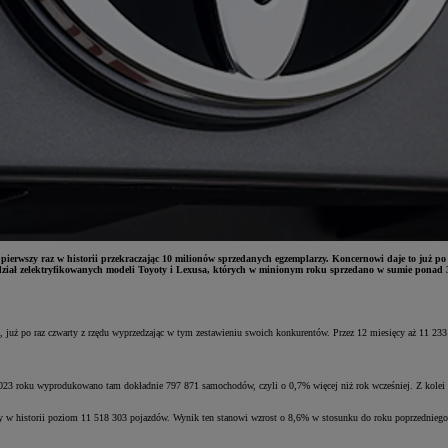
erwszy raz w historii przekraczając 10 milionów sprzedanych egzemplarzy. Koncernowi daje to już po
dział zelektryfikowanych modeli Toyoty i Lexusa, których w minionym roku sprzedano w sumie ponad 3
już po raz czwarty z rzędu wyprzedzając w tym zestawieniu swoich konkurentów. Przez 12 miesięcy aż 11 233 
2023 roku wyprodukowano tam dokładnie 797 871 samochodów, czyli o 0,7% więcej niż rok wcześniej. Z kolei w
y w historii poziom 11 518 303 pojazdów. Wynik ten stanowi wzrost o 8,6% w stosunku do roku poprzedniego, 