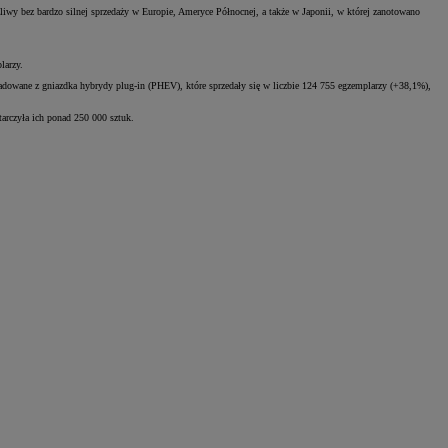
iwy bez bardzo silnej sprzedaży w Europie, Ameryce Północnej, a także w Japonii, w której zanotowano
larzy.
adowane z gniazdka hybrydy plug-in (PHEV), które sprzedały się w liczbie 124 755 egzemplarzy (+38,1%),
starczyła ich ponad 250 000 sztuk.