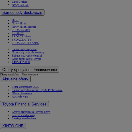
Land Cruiser
Nowy GR GT
Samochody dostawcze
Hilux
Nowy Hilux
Nowy Hilux Electric
PROACE Max
PROACE
PROACE Verso
PROACE CITY
PROACE CITY Verso
Samochody używane
Umów się na jazdę testową
Zobacz wszystkie cenniki
Konfiguruj swoją Toyotę
+48224920000
Oferty specjalne i Finansowanie
Oferty specjalne i Finansowanie
Aktualne oferty
Finał wyprzedaży 2025
Samochody dostawcze Toyota Professional
Oferta biznesowa
Auta używane
Toyota Financial Services
Kredyt niższych rat Toyota Easy
Kredyt standardowy
Leasing standardowy
KINTO ONE