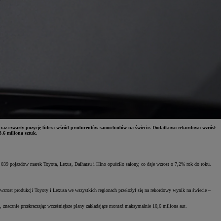
 raz czwarty pozycję lidera wśród producentów samochodów na świecie. Dodatkowo rekordowo wzrósł
,6 miliona sztuk.
039 pojazdów marek Toyota, Lexus, Daihatsu i Hino opuściło salony, co daje wzrost o 7,2% rok do roku.
zrost produkcji Toyoty i Lexusa we wszystkich regionach przełożył się na rekordowy wynik na świecie –
znacznie przekraczając wcześniejsze plany zakładające montaż maksymalnie 10,6 miliona aut.