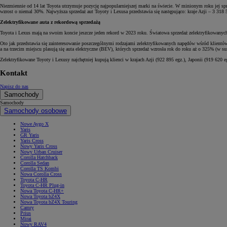
Niezmiennie od 14 lat Toyota utrzymuje pozycję najpopularniejszej marki na świecie. W minionym roku jej s
wzrost o niemal 30%. Najwyższa sprzedaż aut Toyoty i Lexusa przedstawia się następująco: kraje Azji – 3 318
Zelektryfikowane auta z rekordową sprzedażą
Toyota i Lexus mają na swoim koncie jeszcze jeden rekord w 2023 roku. Światowa sprzedaż zelektryfikowany
Oto jak przedstawia się zainteresowanie poszczególnymi rodzajami zelektryfikowanych napędów wśród klientów
a na trzecim miejscu plasują się auta elektryczne (BEV), których sprzedaż wzrosła rok do roku aż o 325% (w
Zelektryfikowane Toyoty i Lexusy najchętniej kupują klienci w krajach Azji (922 895 egz.), Japonii (919 620 
Kontakt
Napisz do nas
Samochody
Samochody
Samochody osobowe
Nowe Aygo X
Yaris
GR Yaris
Yaris Cross
Nowy Yaris Cross
Nowy Urban Cruiser
Corolla Hatchback
Corolla Sedan
Corolla TS Kombi
Nowa Corolla Cross
Toyota C-HR
Toyota C-HR Plug-in
Nowa Toyota C-HR+
Nowa Toyota bZ4X
Nowa Toyota bZ4X Touring
Camry
Prius
Mirai
Nowy RAV4