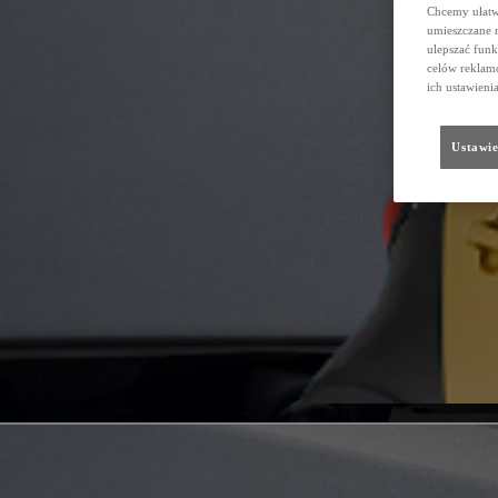
Chcemy ułatwi
umieszczane 
ulepszać funk
celów reklamo
ich ustawieni
Ustawie