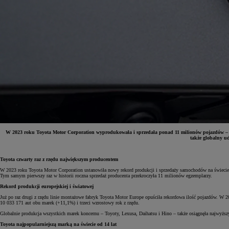
W 2023 roku Toyota Motor Corporation wyprodukowała i sprzedała ponad 11 milionów pojazdów – pi
także globalny u
Od
81 900 zł
Toyota czwarty raz z rzędu największym producentem
W 2023 roku Toyota Motor Corporation ustanowiła nowy rekord produkcji i sprzedaży samochodów na świecie, 
Yaris Cross
Tym samym pierwszy raz w historii roczna sprzedaż producenta przekroczyła 11 milionów egzemplarzy.
HYBRID
Rekord produkcji europejskiej i światowej
Już po raz drugi z rzędu linie montażowe fabryk Toyota Motor Europe opuściła rekordowa ilość pojazdów. W 
10 033 171 aut obu marek (+11,1%) i trzeci wzrostowy rok z rzędu.
Globalnie produkcja wszystkich marek koncernu – Toyoty, Lexusa, Daihatsu i Hino – także osiągnęła najwyższ
Toyota najpopularniejszą marką na świecie od 14 lat