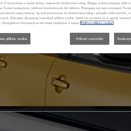
ć Ci korzystanie z naszej strony i usprawnić świadczenie usług, dlatego wykorzystujemy pliki co
na Twoim komputerze, telefonie komórkowym lub tablecie. Pomagają one nam zrozumieć Twoje 
cjonalność naszej witryny. Są wykorzystywane do dostarczania usług i narzędzi osób trzecich, a 
wych. Zalecamy akceptację wszystkich plików cookie. Jeżeli nie wyrażasz na to zgody, możesz 
a. Szczegółowe informacje na ten temat znajdziesz w naszej
Polityce plików cookie.
nia plików cookie
Odrzuć wszystkie
Zaakcept