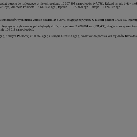
przedaż wzrosła do najlepszego w historii poziomu 10 307 395 samochodów (+7,7%). Rekord ten nie byłby możl
 504 egz., Ameryka Północna – 2 617 033 egz., Japonia – 1 672 970 egz., Europa – 1 126 107 egz.
ch samochodów tych marek wzrosła bowiem aż o 35%, osiągając najwyższy w historii poziom 3 679 557 egzemp
. Najczęściej wybierane są pełne hybrydy (HEV) z wynikiem 3 420 004 aut (+31,4%), drugie w kolejności to ł
 sumie 104 018 samochodów).
egz.), Ameryce Północnej (790 462 egz.) i Europie (789 044 egz.), natomiast do pozostałych regionów firma do