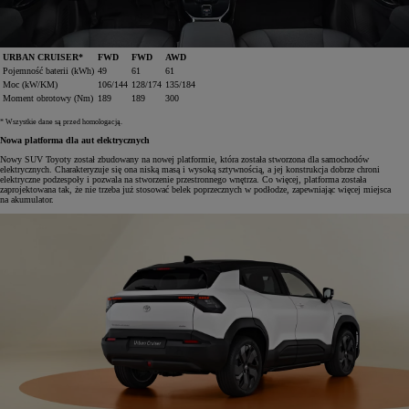
URBAN CRUISER*
FWD
FWD
AWD
Pojemność baterii (kWh)
49
61
61
Moc (kW/KM)
106/144
128/174
135/184
Moment obrotowy (Nm)
189
189
300
* Wszystkie dane są przed homologacją.
Nowa platforma dla aut elektrycznych
Nowy SUV Toyoty został zbudowany na nowej platformie, która została stworzona dla samochodów
elektrycznych. Charakteryzuje się ona niską masą i wysoką sztywnością, a jej konstrukcja dobrze chroni
elektryczne podzespoły i pozwala na stworzenie przestronnego wnętrza. Co więcej, platforma została
zaprojektowana tak, że nie trzeba już stosować belek poprzecznych w podłodze, zapewniając więcej miejsca
na akumulator.