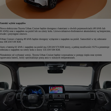
Szeroki wybór napędów
Nowa elektryczna Toyota Urban Cruiser będzie dostępna z bateriami o dwóch pojemnościach (49 kWh lub
61 kWh) oraz z napędem na przód lub na cztery koła. Litowo-żelazowo-fosforanowe akumulatory są bezpieczne,
trwałe i przystępne cenowo.
Urban Cruiser z baterią 49 kWh będzie dostępny wyłącznie z napędem na przód. Samochód w tej odmianie
ma 106 kW/144 KM.
Auto z baterią 61 kWh i napędem na przód ma 128 kW/174 KM mocy, a pełnię możliwości SUV-a prezentuje
odmiana z napędem na cztery koła o mocy 135 kW/184 KM.
Niezależnie od wybranej wersji, Toyota Urban Cruiser będzie wyposażona w pompę ciepła oraz system
ogrzewania baterii, który optymalizuje pracę auta w niższych temperaturach.