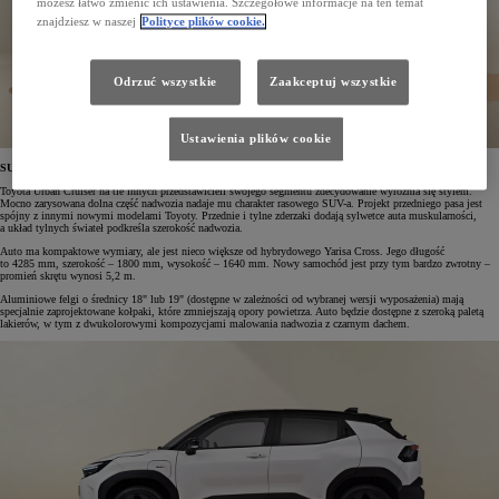
możesz łatwo zmienić ich ustawienia. Szczegółowe informacje na ten temat
znajdziesz w naszej
Polityce plików cookie.
Odrzuć wszystkie
Zaakceptuj wszystkie
Ustawienia plików cookie
SUV o wyrazistym designie
Toyota Urban Cruiser na tle innych przedstawicieli swojego segmentu zdecydowanie wyróżnia się stylem.
Mocno zarysowana dolna część nadwozia nadaje mu charakter rasowego SUV-a. Projekt przedniego pasa jest
spójny z innymi nowymi modelami Toyoty. Przednie i tylne zderzaki dodają sylwetce auta muskularności,
a układ tylnych świateł podkreśla szerokość nadwozia.
Auto ma kompaktowe wymiary, ale jest nieco większe od hybrydowego Yarisa Cross. Jego długość
to 4285 mm, szerokość – 1800 mm, wysokość – 1640 mm. Nowy samochód jest przy tym bardzo zwrotny –
promień skrętu wynosi 5,2 m.
Aluminiowe felgi o średnicy 18" lub 19" (dostępne w zależności od wybranej wersji wyposażenia) mają
specjalnie zaprojektowane kołpaki, które zmniejszają opory powietrza. Auto będzie dostępne z szeroką paletą
lakierów, w tym z dwukolorowymi kompozycjami malowania nadwozia z czarnym dachem.