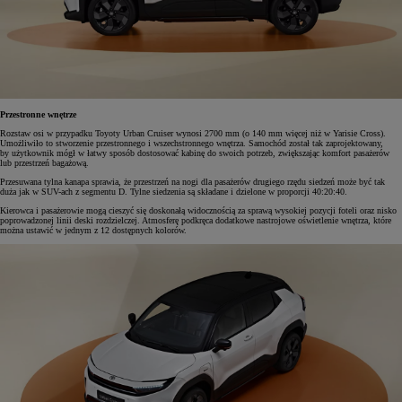
Przestronne wnętrze
Rozstaw osi w przypadku Toyoty Urban Cruiser wynosi 2700 mm (o 140 mm więcej niż w Yarisie Cross).
Umożliwiło to stworzenie przestronnego i wszechstronnego wnętrza. Samochód został tak zaprojektowany,
by użytkownik mógł w łatwy sposób dostosować kabinę do swoich potrzeb, zwiększając komfort pasażerów
lub przestrzeń bagażową.
Przesuwana tylna kanapa sprawia, że przestrzeń na nogi dla pasażerów drugiego rzędu siedzeń może być tak
duża jak w SUV-ach z segmentu D. Tylne siedzenia są składane i dzielone w proporcji 40:20:40.
Kierowca i pasażerowie mogą cieszyć się doskonałą widocznością za sprawą wysokiej pozycji foteli oraz nisko
poprowadzonej linii deski rozdzielczej. Atmosferę podkręca dodatkowe nastrojowe oświetlenie wnętrza, które
można ustawić w jednym z 12 dostępnych kolorów.