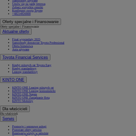
Samochody używane
Umów się na jazdę testową
Zobacz wszystkie cenniki
Konfiguruj swoją Toyotę
+48224920000
Oferty specjalne i Finansowanie
Oferty specjalne i Finansowanie
Aktualne oferty
Finał wyprzedaży 2025
Samochody dostawcze Toyota Professional
Oferta biznesowa
Auta używane
Toyota Financial Services
Kredyt niższych rat Toyota Easy
Kredyt standardowy
Leasing standardowy
KINTO ONE
KINTO ONE Leasing niższych rat
KINTO ONE Leasing konsumencki
KINTO ONE Najem
KINTO ONE Zarządzanie flotą
KINTO Mobility
Dla właścicieli
Dla właścicieli
Serwis
Promocje i sezonowe usługi
Pozostałe oferty serwisu
Rezerwacja wizyty w serwisie