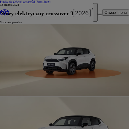
Przejdź do głównej zawartości
(Press Enter)
12 grudnia 2024
Nowy elektryczny crossover Toyota Urban Cruiser
Otwórz menu
Światowa premiera