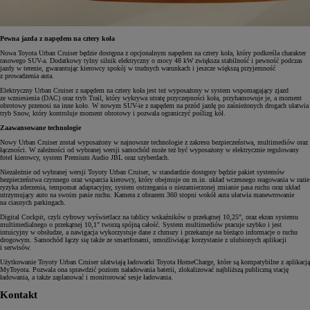
Pewna jazda z napędem na cztery koła
Nowa Toyota Urban Cruiser będzie dostępna z opcjonalnym napędem na cztery koła, który podkreśla charakter
rasowego SUV-a. Dodatkowy tylny silnik elektryczny o mocy 48 kW zwiększa stabilność i pewność podczas
jazdy w terenie, gwarantując kierowcy spokój w trudnych warunkach i jeszcze większą przyjemność
z prowadzenia auta.
Elektryczny Urban Cruiser z napędem na cztery koła jest też wyposażony w system wspomagający zjazd
ze wzniesienia (DAC) oraz tryb Trail, który wykrywa utratę przyczepności koła, przyhamowuje je, a moment
obrotowy przenosi na inne koło. W nowym SUV-ie z napędem na przód jazdę po zaśnieżonych drogach ułatwia
tryb Snow, który kontroluje moment obrotowy i pozwala ograniczyć poślizg kół.
Zaawansowane technologie
Nowy Urban Cruiser został wyposażony w najnowsze technologie z zakresu bezpieczeństwa, multimediów oraz
łączności. W zależności od wybranej wersji samochód może też być wyposażony w elektrycznie regulowany
fotel kierowcy, system Premium Audio JBL oraz szyberdach.
Niezależnie od wybranej wersji Toyoty Urban Cruiser, w standardzie dostępny będzie pakiet systemów
bezpieczeństwa czynnego oraz wsparcia kierowcy, który obejmuje on m.in. układ wczesnego reagowania w razie
ryzyka zderzenia, tempomat adaptacyjny, system ostrzegania o niezamierzonej zmianie pasa ruchu oraz układ
utrzymujący auto na swoim pasie ruchu. Kamera z obrazem 360 stopni wokół auta ułatwia manewrowanie
na ciasnych parkingach.
Digital Cockpit, czyli cyfrowy wyświetlacz na tablicy wskaźników o przekątnej 10,25", oraz ekran systemu
multimedialnego o przekątnej 10,1" tworzą spójną całość. System multimediów pracuje szybko i jest
intuicyjny w obsłudze, a nawigacja wykorzystuje dane z chmury i przekazuje na bieżąco informacje o ruchu
drogowym. Samochód łączy się także ze smartfonami, umożliwiając korzystanie z ulubionych aplikacji
i serwisów.
Użytkowanie Toyoty Urban Cruiser ułatwiają ładowarki Toyota HomeCharge, które są kompatybilne z aplikacją
MyToyota. Pozwala ona sprawdzić poziom naładowania baterii, zlokalizować najbliższą publiczną stację
ładowania, a także zaplanować i monitorować sesje ładowania.
Kontakt