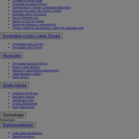
Gwarancja Toyota Relax
Pozostałe Gwarancje Toyoty
Ubezpieczenia i naprawy blacharsko-lakiernicze
Innowacyjne usługi dla Twojej wygody
Bezpłatne Akcje Serwisowe
Serwis Dobrych Cen
Serwis w ASO się opłaca
Dostęp do informacji serwisowych
Wykaz wydanych zaświadczeń o odbytym szkoleniu (pdf)
Oryginalne części i oleje Toyota
Oryginalne części Toyoty
Oryginalne oleje Toyoty
Akcesoria
Oryginalne akcesoria Toyoty
Opony i koła zimowe
Zabudowy samochodów dostawczych
Zabezpieczenia i alarmy
Sklep Toyoty
Strefa klienta
Aplikacja MyToyota
Instrukcje obsługi
Aktualizacja map
System Bluetooth®
Karty Ratownicze
Technologie
Technologie
Elektromobilność
Lider elektromobilności
Napęd hybrydowy