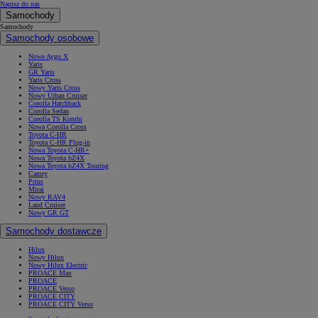
Napisz do nas
Samochody
Samochody
Samochody osobowe
Nowe Aygo X
Yaris
GR Yaris
Yaris Cross
Nowy Yaris Cross
Nowy Urban Cruiser
Corolla Hatchback
Corolla Sedan
Corolla TS Kombi
Nowa Corolla Cross
Toyota C-HR
Toyota C-HR Plug-in
Nowa Toyota C-HR+
Nowa Toyota bZ4X
Nowa Toyota bZ4X Touring
Camry
Prius
Mirai
Nowy RAV4
Land Cruiser
Nowy GR GT
Samochody dostawcze
Hilux
Nowy Hilux
Nowy Hilux Electric
PROACE Max
PROACE
PROACE Verso
PROACE CITY
PROACE CITY Verso