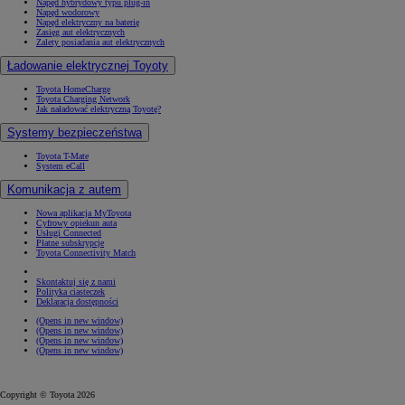
Napęd hybrydowy typu plug-in
Napęd wodorowy
Napęd elektryczny na baterię
Zasięg aut elektrycznych
Zalety posiadania aut elektrycznych
Ładowanie elektrycznej Toyoty
Toyota HomeCharge
Toyota Charging Network
Jak naładować elektryczną Toyotę?
Systemy bezpieczeństwa
Toyota T-Mate
System eCall
Komunikacja z autem
Nowa aplikacja MyToyota
Cyfrowy opiekun auta
Usługi Connected
Płatne subskrypcje
Toyota Connectivity Match
Skontaktuj się z nami
Polityka ciasteczek
Deklaracja dostępności
(Opens in new window)
(Opens in new window)
(Opens in new window)
(Opens in new window)
Copyright © Toyota 2026