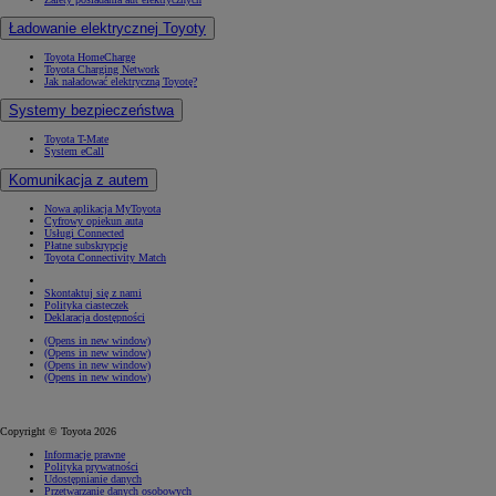
Ładowanie elektrycznej Toyoty
Toyota HomeCharge
Toyota Charging Network
Jak naładować elektryczną Toyotę?
Systemy bezpieczeństwa
Toyota T-Mate
System eCall
Komunikacja z autem
Nowa aplikacja MyToyota
Cyfrowy opiekun auta
Usługi Connected
Płatne subskrypcje
Toyota Connectivity Match
Skontaktuj się z nami
Polityka ciasteczek
Deklaracja dostępności
(Opens in new window)
(Opens in new window)
(Opens in new window)
(Opens in new window)
Copyright © Toyota 2026
Informacje prawne
Polityka prywatności
Udostępnianie danych
Przetwarzanie danych osobowych