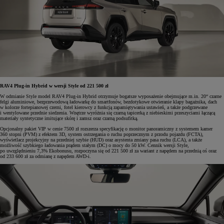
RAV4 Plug-in Hybrid w wersji Style od 221 500 zł
W odmianie Style model RAV4 Plug-in Hybrid otrzymuje bogatsze wyposażenie obejmujące m.in. 20“ czarne
felgi aluminiowe, bezprzewodową ładowarkę do smartfonów, bezdotykowe otwieranie klapy bagażnika, dach
w kolorze fortepianowej czerni, fotel kierowcy z funkcją zapamiętywania ustawień, a także podgrzewane
i wentylowane przednie siedzenia. Wnętrze wyróżnia się czarną tapicerką z niebieskimi przeszyciami łączącą
materiały syntetyczne imitujące skórę i zamsz oraz czarną podsufitką.
Opcjonalny pakiet VIP w cenie 7500 zł rozszerza specyfikację o monitor panoramiczny z systemem kamer
360 stopni (PVM) z efektem 3D, system ostrzegania o ruchu poprzecznym z przodu pojazdu (FCTA),
wyświetlacz projekcyjny na przedniej szybie (HUD) oraz asystenta zmiany pasa ruchu (LCA), a także
możliwość szybkiego ładowania prądem stałym (DC) o mocy do 50 kW. Cennik wersji Style,
po uwzględnieniu 7,3% Ekobonusu, rozpoczyna się od 221 500 zł za wariant z napędem na przednią oś oraz
od 233 600 zł za odmianę z napędem AWD-i.