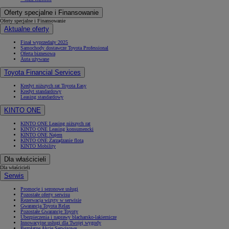
Oferty specjalne i Finansowanie
Oferty specjalne i Finansowanie
Aktualne oferty
Finał wyprzedaży 2025
Samochody dostawcze Toyota Professional
Oferta biznesowa
Auta używane
Toyota Financial Services
Kredyt niższych rat Toyota Easy
Kredyt standardowy
Leasing standardowy
KINTO ONE
KINTO ONE Leasing niższych rat
KINTO ONE Leasing konsumencki
KINTO ONE Najem
KINTO ONE Zarządzanie flotą
KINTO Mobility
Dla właścicieli
Dla właścicieli
Serwis
Promocje i sezonowe usługi
Pozostałe oferty serwisu
Rezerwacja wizyty w serwisie
Gwarancja Toyota Relax
Pozostałe Gwarancje Toyoty
Ubezpieczenia i naprawy blacharsko-lakiernicze
Innowacyjne usługi dla Twojej wygody
Bezpłatne Akcje Serwisowe