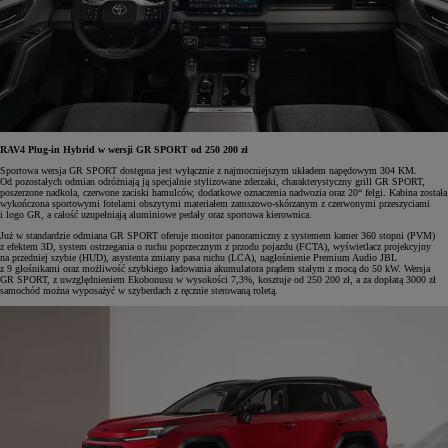
RAV4 Plug-in Hybrid w wersji GR SPORT od 250 200 zł
Sportowa wersja GR SPORT dostępna jest wyłącznie z najmocniejszym układem napędowym 304 KM.
Od pozostałych odmian odróżniają ją specjalnie stylizowane zderzaki, charakterystyczny grill GR SPORT,
poszerzone nadkola, czerwone zaciski hamulców, dodatkowe oznaczenia nadwozia oraz 20“ felgi. Kabina została
wykończona sportowymi fotelami obszytymi materiałem zamszowo-skórzanym z czerwonymi przeszyciami
i logo GR, a całość uzupełniają aluminiowe pedały oraz sportowa kierownica.
Już w standardzie odmiana GR SPORT oferuje monitor panoramiczny z systemem kamer 360 stopni (PVM)
z efektem 3D, system ostrzegania o ruchu poprzecznym z przodu pojazdu (FCTA), wyświetlacz projekcyjny
na przedniej szybie (HUD), asystenta zmiany pasa ruchu (LCA), nagłośnienie Premium Audio JBL
z 9 głośnikami oraz możliwość szybkiego ładowania akumulatora prądem stałym z mocą do 50 kW. Wersja
GR SPORT, z uwzględnieniem Ekobonusu w wysokości 7,3%, kosztuje od 250 200 zł, a za dopłatą 3000 zł
samochód można wyposażyć w szyberdach z ręcznie sterowaną roletą.