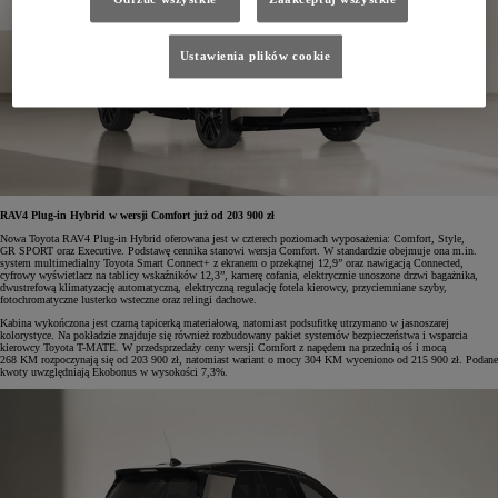
Ustawienia plików cookie
RAV4 Plug-in Hybrid w wersji Comfort już od 203 900 zł
Nowa Toyota RAV4 Plug-in Hybrid oferowana jest w czterech poziomach wyposażenia: Comfort, Style,
GR SPORT oraz Executive. Podstawę cennika stanowi wersja Comfort. W standardzie obejmuje ona m.in.
system multimedialny Toyota Smart Connect+ z ekranem o przekątnej 12,9” oraz nawigacją Connected,
cyfrowy wyświetlacz na tablicy wskaźników 12,3”, kamerę cofania, elektrycznie unoszone drzwi bagażnika,
dwustrefową klimatyzację automatyczną, elektryczną regulację fotela kierowcy, przyciemniane szyby,
fotochromatyczne lusterko wsteczne oraz relingi dachowe.
Kabina wykończona jest czarną tapicerką materiałową, natomiast podsufitkę utrzymano w jasnoszarej
kolorystyce. Na pokładzie znajduje się również rozbudowany pakiet systemów bezpieczeństwa i wsparcia
kierowcy Toyota T-MATE. W przedsprzedaży ceny wersji Comfort z napędem na przednią oś i mocą
268 KM rozpoczynają się od 203 900 zł, natomiast wariant o mocy 304 KM wyceniono od 215 900 zł. Podane
kwoty uwzględniają Ekobonus w wysokości 7,3%.