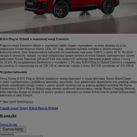
RAV4 Plug-in Hybrid w najwyższej wersji Executive
Flagowa wersja Executive oferuje w standardzie bardzo bogate wyposażenie, na które składają się m.in.
adaptacyjne światła drogowe Matrix LED, 20“ felgi, skórzana tapicerka dostępna w dwóch wersjach
kolorystycznych, dwie bezprzewodowe ładowarki do smartfonów oraz porty USB-C o mocy 45 W. Na liście
seryjnych elementów znalazły się także podgrzewane skrajne miejsca na tylnej kanapie, zaawansowany system
parkowania Toyota Teammate Advanced Park oraz możliwość szybkiego ładowania prądem stałym z mocą
do 50 kW. Po uwzględnieniu Ekobonusu w wysokości 7,3% ceny RAV4 Plug-in Hybrid Executive z napędem
na przednią oś rozpoczynają się od 238 200 zł, natomiast wariant o mocy 304 KM wyceniono od 250 200 zł.
Wygodne ładowanie
Nową Toyotę RAV4 Plug-in Hybrid dodatkowo można doposażyć w stację ładowania Toyota HomeCharge
w pełni współpracującą z pokładową ładowarką samochodu. Stan naładowania akumulatora oraz przebieg całego
procesu uzupełniania energii można w prosty sposób monitorować za pomocą aplikacji mobilnej MyToyota.
Użytkownicy RAV4 Plug-in Hybrid mają również możliwość skorzystania z usługi Toyota Charging Network,
która zapewnia dostęp do niemal 13 tysięcy punktów ładowania na terenie Polski oraz do ponad miliona stacji
ładowania w całej Europie.
* Dane przed homologacją
Cennik nowej Toyoty RAV4 Plug-in Hybrid
Kontakt
Napisz do nas
Samochody
Samochody