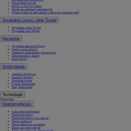
Serwis Dobrych Cen
Serwis w ASO się opłaca
Dostęp do informacji serwisowych
Wykaz wydanych zaświadczeń o odbytym szkoleniu (pdf)
Oryginalne części i oleje Toyota
Oryginalne części Toyoty
Oryginalne oleje Toyoty
Akcesoria
Oryginalne akcesoria Toyoty
Opony i koła zimowe
Zabudowy samochodów dostawczych
Zabezpieczenia i alarmy
Sklep Toyoty
Strefa klienta
Aplikacja MyToyota
Instrukcje obsługi
Aktualizacja map
System Bluetooth®
Karty Ratownicze
Technologie
Technologie
Elektromobilność
Lider elektromobilności
Napęd hybrydowy
Napęd hybrydowy typu plug-in
Napęd wodorowy
Napęd elektryczny na baterię
Zasięg aut elektrycznych
Zalety posiadania aut elektrycznych