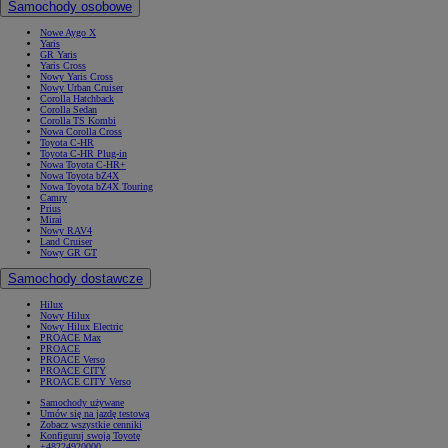
Samochody osobowe
Nowe Aygo X
Yaris
GR Yaris
Yaris Cross
Nowy Yaris Cross
Nowy Urban Cruiser
Corolla Hatchback
Corolla Sedan
Corolla TS Kombi
Nowa Corolla Cross
Toyota C-HR
Toyota C-HR Plug-in
Nowa Toyota C-HR+
Nowa Toyota bZ4X
Nowa Toyota bZ4X Touring
Camry
Prius
Mirai
Nowy RAV4
Land Cruiser
Nowy GR GT
Samochody dostawcze
Hilux
Nowy Hilux
Nowy Hilux Electric
PROACE Max
PROACE
PROACE Verso
PROACE CITY
PROACE CITY Verso
Samochody używane
Umów się na jazdę testową
Zobacz wszystkie cenniki
Konfiguruj swoją Toyotę
+48224920000