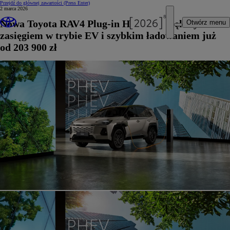
Przejdź do głównej zawartości
(Press Enter)
2 marca 2026
Nowa Toyota RAV4 Plug-in Hybrid z większym
Otwórz menu
zasięgiem w trybie EV i szybkim ładowaniem już
od 203 900 zł