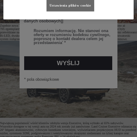
Ustawienia plików cookie
Zupełnie nowa Toyota Land Cruiser 250 osiągnęła ogromny sukces na polskim rynku. Zamówiono aż
705 egzemplarzy tej generacji, w tym wszystkie pojazdy w limitowanej serii First Edition, które były
przewidziane na nasz rynek. Wersja ta nawiązuje do dawnych terenówek, wyróżniając się okrągłymi reflektorami
Bi-LED, dwukolorowym lakierem oraz unikalnym wnętrzem. Pojazd wyposażony jest także w nowatorski
system rozłączania przedniego stabilizatora (SDM), który znacząco poprawia jego właściwości terenowe.
Największą popularność wśród klientów zdobyła wersja Executive, którą wybrało aż 65% nabywców.
Wszystkie dostępne w tej wersji auta na 2024 rok zostały już zamówione. Land Cruiser Executive odznacza się
20" felgami aluminiowymi, cyfrowym lusterkiem wstecznym, wyświetlaczem projekcyjnym HUD na przedniej
szybie, systemem SDM, podgrzewanymi i wentylowanymi skrajnymi siedzeniami na tylnej kanapie oraz
zaawansowanym systemem audio Premium JBL z 14 głośnikami.