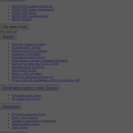
KINTO ONE Leasing niższych rat
KINTO ONE Leasing konsumencki
KINTO ONE Najem
KINTO ONE Zarządzanie flotą
KINTO Mobility
Dla właścicieli
Dla właścicieli
Serwis
Promocje i sezonowe usługi
Pozostałe oferty serwisu
Rezerwacja wizyty w serwisie
Gwarancja Toyota Relax
Pozostałe Gwarancje Toyoty
Ubezpieczenia i naprawy blacharsko-lakiernicze
Innowacyjne usługi dla Twojej wygody
Bezpłatne Akcje Serwisowe
Serwis Dobrych Cen
Serwis w ASO się opłaca
Dostęp do informacji serwisowych
Wykaz wydanych zaświadczeń o odbytym szkoleniu (pdf)
Oryginalne części i oleje Toyota
Oryginalne części Toyoty
Oryginalne oleje Toyoty
Akcesoria
Oryginalne akcesoria Toyoty
Opony i koła zimowe
Zabudowy samochodów dostawczych
Zabezpieczenia i alarmy
Sklep Toyoty