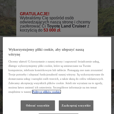
Najnowsza wersja kultowej Toyoty Land Cruiser zawitała właśnie do Polski i już niebawem trafi
do swoich pierwszych właścicieli. Jednocześnie w salonach dilerskich na terenie całego kraju wciąż
można zamówić modele z rocznika 2024.
Wykorzystujemy pliki cookie, aby ulepszyć naszą
Tak o najnowszym modelu Land Cruiser mówi jego menedżerka z Toyota Central Europe Kristina Velimetov:
witrynę
„Toyota Land Cruiser 250 łączy najnowocześniejsze technologie z klasyczną konstrukcją opartą na ramie
i stałym napędem na cztery koła. Dane dotyczące zamówień pokazują, jak bardzo polscy klienci czekali
na nową odsłonę auta. Skala zainteresowania tym modelem jest imponująca, a pierwsze auta wkrótce
Chcemy ułatwić Ci korzystanie z naszej strony i usprawnić świadczenie usług,
zobaczymy na naszych drogach. Co ważne, nowego Land Cruisera wciąż można zamawiać u naszych
dealerów, a auta z tegorocznej produkcji będą dostarczone przed końcem roku”.
dlatego wykorzystujemy pliki cookie, które są umieszczane na Twoim
komputerze, telefonie komórkowym lub tablecie. Pomagają one nam zrozumieć
Twoje potrzeby i ulepszać funkcjonalność naszej witryny. Są wykorzystywane do
dostarczania usług i narzędzi osób trzecich, a także służą do celów reklamowych.
Zalecamy akceptację wszystkich plików cookie. Jeżeli nie wyrażasz na to zgody,
możesz łatwo zmienić ich ustawienia. Szczegółowe informacje na ten temat
znajdziesz w naszej
Polityce plików cookie.
Odrzuć wszystkie
Zaakceptuj wszystkie