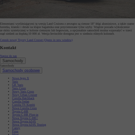
Elementami wyróżniającymi tę wersję Land Cruisera z zewnątrz są ciemne 18" felgi aluminiowe, a także czarne
lusterka, klamki i detale na klapie bagażnika oraz przyciemniane tylne szyby. Wnętrze posiada wykończenie
ze skóry syntetycznej w kolorze ciemnym lub brązowym, a opcjonalnie samochód można wyposażyć w trzeci
rząd siedzeń za dopłatą 10 000 zł. Wersja Invincible dostępna jest w siedmiu różnych kolorach.
Cennik nowej Toyoty Land Cruiser
(Opens in new window)
Kontakt
Napisz do nas
Samochody
Samochody
Samochody osobowe
Nowe Aygo X
Yaris
GR Yaris
Yaris Cross
Nowy Yaris Cross
Nowy Urban Cruiser
Corolla Hatchback
Corolla Sedan
Corolla TS Kombi
Nowa Corolla Cross
Toyota C-HR
Toyota C-HR Plug-in
Nowa Toyota C-HR+
Nowa Toyota bZ4X
Nowa Toyota bZ4X Touring
Camry
Prius
Mirai