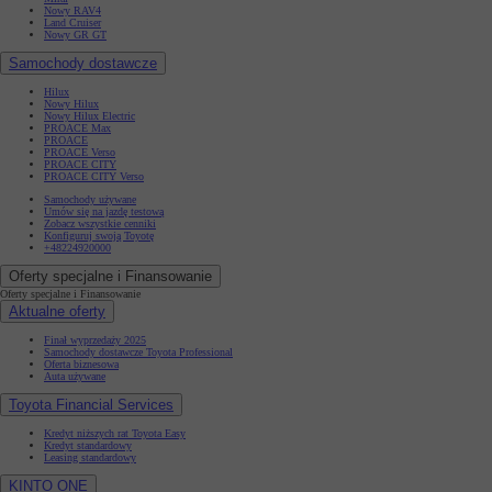
Nowy RAV4
Land Cruiser
Nowy GR GT
Samochody dostawcze
Hilux
Nowy Hilux
Nowy Hilux Electric
PROACE Max
PROACE
PROACE Verso
PROACE CITY
PROACE CITY Verso
Samochody używane
Umów się na jazdę testową
Zobacz wszystkie cenniki
Konfiguruj swoją Toyotę
+48224920000
Oferty specjalne i Finansowanie
Oferty specjalne i Finansowanie
Aktualne oferty
Finał wyprzedaży 2025
Samochody dostawcze Toyota Professional
Oferta biznesowa
Auta używane
Toyota Financial Services
Kredyt niższych rat Toyota Easy
Kredyt standardowy
Leasing standardowy
KINTO ONE