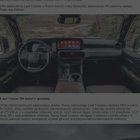
14% zamówień na Land Cruisera w Polsce dotyczy wersji Invincible, natomiast po 4% stanowią warianty
Prado oraz Prestige.
Land Cruiser 250 nadal w sprzedaży
Wciąż istnieje możliwość zamówienia u dilerów Toyoty najnowszego Land Cruisera z rocznika 2024 w wersji
Invincible, która wyróżnia się licznymi zaawansowanymi technologiami. Cena tego modelu zaczyna się
od 373 900 zł, a w standardzie oferowane są m.in. 12,3" cyfrowe zegary, system audio z 10 głośnikami, 12,3"
ekran HD z multimedialnym systemem Toyota Smart Connect, nawigacja Connected z trybem offline i 4-
letnim pakietem danych, inteligentny asystent głosowy oraz bezprzewodowa ładowarka do telefonów.