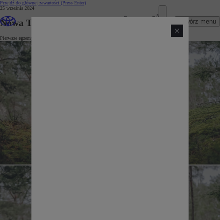
Przejdź do głównej zawartości
(Press Enter)
25 września 2024
Nowa Toyota Land Cruiser
Otwórz menu
Pierwsze egzemplarze nowej Toyoty Land Cruiser już wkrótce u polskich klientów