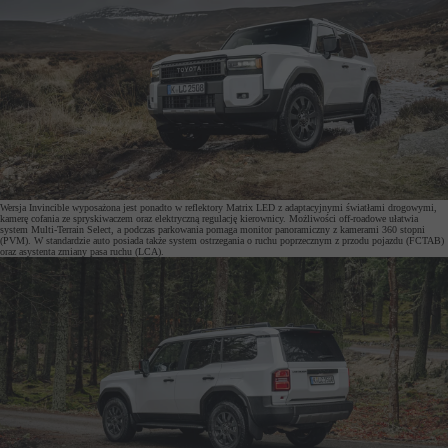
Wersja Invincible wyposażona jest ponadto w reflektory Matrix LED z adaptacyjnymi światłami drogowymi,
kamerę cofania ze spryskiwaczem oraz elektryczną regulację kierownicy. Możliwości off-roadowe ułatwia
system Multi-Terrain Select, a podczas parkowania pomaga monitor panoramiczny z kamerami 360 stopni
(PVM). W standardzie auto posiada także system ostrzegania o ruchu poprzecznym z przodu pojazdu (FCTAB)
oraz asystenta zmiany pasa ruchu (LCA).