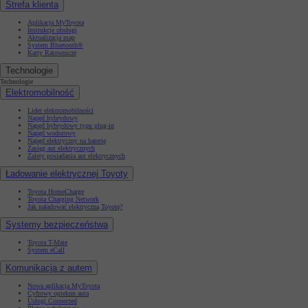
Strefa klienta
Aplikacja MyToyota
Instrukcje obsługi
Aktualizacja map
System Bluetooth®
Karty Ratownicze
Technologie
Technologie
Elektromobilność
Lider elektromobilności
Napęd hybrydowy
Napęd hybrydowy typu plug-in
Napęd wodorowy
Napęd elektryczny na baterię
Zasięg aut elektrycznych
Zalety posiadania aut elektrycznych
Ładowanie elektrycznej Toyoty
Toyota HomeCharge
Toyota Charging Network
Jak naładować elektryczną Toyotę?
Systemy bezpieczeństwa
Toyota T-Mate
System eCall
Komunikacja z autem
Nowa aplikacja MyToyota
Cyfrowy opiekun auta
Usługi Connected