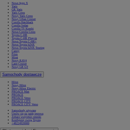
Nowe Aygo X
Yaris
GR Yaris
Yaris Cross
Nowy Yaris Cross
Nowy Urban Cruiser
Corolla Hatchback
Corolla Sedan
Corolla TS Kombi
Nowa Corolla Cross
Toyota C-HR
Toyota C-HR Plug-in
Nowa Toyota C-HR+
Nowa Toyota bZ4X
Nowa Toyota bZ4X Touring
Camry
Prius
Mirai
Nowy RAV4
Land Cruiser
Nowy GR GT
Samochody dostawcze
Hilux
Nowy Hilux
Nowy Hilux Electric
PROACE Max
PROACE
PROACE Verso
PROACE CITY
PROACE CITY Verso
Samochody używane
Umów się na jazdę testową
Zobacz wszystkie cenniki
Konfiguruj swoją Toyotę
+48224920000