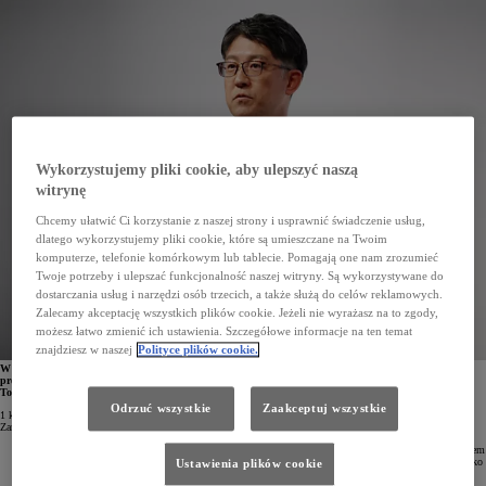
Wykorzystujemy pliki cookie, aby ulepszyć naszą
witrynę
Chcemy ułatwić Ci korzystanie z naszej strony i usprawnić świadczenie usług,
dlatego wykorzystujemy pliki cookie, które są umieszczane na Twoim
komputerze, telefonie komórkowym lub tablecie. Pomagają one nam zrozumieć
Twoje potrzeby i ulepszać funkcjonalność naszej witryny. Są wykorzystywane do
dostarczania usług i narzędzi osób trzecich, a także służą do celów reklamowych.
Zalecamy akceptację wszystkich plików cookie. Jeżeli nie wyrażasz na to zgody,
możesz łatwo zmienić ich ustawienia. Szczegółowe informacje na ten temat
znajdziesz w naszej
Polityce plików cookie.
W kwietniu Toyota wprowadzi zmiany w Zarządzie spółki oraz w strukturze organizacyjnej. Nowym
prezydentem i dyrektorem generalnym Toyota Motor Corporation (TMC)
zostanie
Koji Sato. Akio
Toyoda, dotychczasowy prezydent Toyoty, obejmie stanowisko prezesa Zarządu spółki.
Odrzuć wszystkie
Zaakceptuj wszystkie
1 kwietnia 2023 roku w Toyota Motor Corporation zajdą ogromne zmiany. Będą one dotyczyły zarówno
Zarządu spółki, jak i struktury organizacyjnej.
Koji Sato
, obecny prezes marki Lexus oraz TOYOTA GAZOO Racing, zostanie nowym prezydentem
i dyrektorem generalnym (CEO) Toyota Motor Corporation (TMC). Zasiądzie także w Zarządzie jako
Ustawienia plików cookie
nowy jego członek.
Akio Toyoda
, dotychczasowy prezydent i dyrektor generalny, zajmie stanowisko prezesa Zarządu