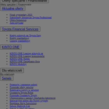
Oferty specjalne i Finansowanie
Oferty specjalne i Finansowanie
Aktualne oferty
Finał wyprzedaży 2025
Samochody dostawcze Toyota Professional
Oferta biznesowa
Auta używane
Toyota Financial Services
Kredyt niższych rat Toyota Easy
Kredyt standardowy
Leasing standardowy
KINTO ONE
KINTO ONE Leasing niższych rat
KINTO ONE Leasing konsumencki
KINTO ONE Najem
KINTO ONE Zarządzanie flotą
KINTO Mobility
Dla właścicieli
Dla właścicieli
Serwis
Promocje i sezonowe usługi
Pozostałe oferty serwisu
Rezerwacja wizyty w serwisie
Gwarancja Toyota Relax
Pozostałe Gwarancje Toyoty
Ubezpieczenia i naprawy blacharsko-lakiernicze
Innowacyjne usługi dla Twojej wygody
Bezpłatne Akcje Serwisowe
Serwis Dobrych Cen
Serwis w ASO się opłaca