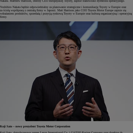
Nakata. Matthew Harrison, obecny CEO europejskiej Toyoty, zajmie stanowisko dyrektora operacyjnego.
Yoshihiro Nakata będzie odpowiedzialny za planowanie strategiczne i komunikację Toyoty w Europie oraz
za ścisłą współpracę z centralą firmy w Japonii. Matt Harrison jako COO Toyota Motor Europe zajmie się
wdrażaniem produktów, sprzedażą i pozycją rynkową Toyoty w Europie oraz kulturą organizacyjną i operacyjną
firmy.
Koji Sato – nowy prezydent Toyota Motor Corporation
Koji Sato, dotychczasowy prezes Lexus International Co. i GAZOO Racing Company oraz dyrektor ds.