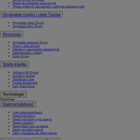
Dostęp do informacji serwisowych
Wykaz wydanych zaświadczeń o odbytym szkoleniu (pdf)
Oryginalne części i oleje Toyota
Oryginalne części Toyoty
Oryginalne oleje Toyoty
Akcesoria
Oryginalne akcesoria Toyoty
Opony i koła zimowe
Zabudowy samochodów dostawczych
Zabezpieczenia i alarmy
Sklep Toyoty
Strefa klienta
Aplikacja MyToyota
Instrukcje obsługi
Aktualizacja map
System Bluetooth®
Karty Ratownicze
Technologie
Technologie
Elektromobilność
Lider elektromobilności
Napęd hybrydowy
Napęd hybrydowy typu plug-in
Napęd wodorowy
Napęd elektryczny na baterię
Zasięg aut elektrycznych
Zalety posiadania aut elektrycznych