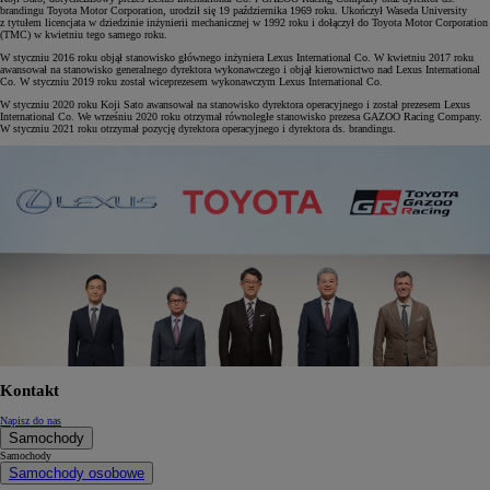
brandingu Toyota Motor Corporation, urodził się 19 października 1969 roku. Ukończył Waseda University
z tytułem licencjata w dziedzinie inżynierii mechanicznej w 1992 roku i dołączył do Toyota Motor Corporation
(TMC) w kwietniu tego samego roku.
W styczniu 2016 roku objął stanowisko głównego inżyniera Lexus International Co. W kwietniu 2017 roku
awansował na stanowisko generalnego dyrektora wykonawczego i objął kierownictwo nad Lexus International
Co. W styczniu 2019 roku został wiceprezesem wykonawczym Lexus International Co.
W styczniu 2020 roku Koji Sato awansował na stanowisko dyrektora operacyjnego i został prezesem Lexus
International Co. We wrześniu 2020 roku otrzymał równoległe stanowisko prezesa GAZOO Racing Company.
W styczniu 2021 roku otrzymał pozycję dyrektora operacyjnego i dyrektora ds. brandingu.
Kontakt
Napisz do nas
Samochody
Samochody
Samochody osobowe