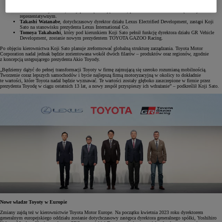
i dyrektora reprezentatywnego.
Takeshi Uchiyamada
, który pełni tę funkcję obecnie, pozostanie członkiem Zarządu i dyrektorem
reprezentatywnym.
Takashi Watanabe
, dotychczasowy dyrektor działu Lexus Electrified Development, zastąpi Koji
Sato na stanowisku prezydenta Lexus International Co.
Tomoya Takahashi
, który pod kierunkiem Koji Sato pełnił funkcję dyrektora działu GR Vehicle
Development, zostanie nowym prezydentem TOYOTA GAZOO Racing.
Po objęciu kierownictwa Koji Sato planuje zreformować globalną strukturę zarządzania. Toyota Motor
Corporation nadal jednak będzie zorientowana wokół dwóch filarów – produktów oraz regionów, zgodnie
z koncepcją ustępującego prezydenta Akio Toyody.
„Będziemy dążyć do pełnej transformacji Toyoty w firmę zajmującą się szeroko rozumianą mobilnością.
Tworzenie coraz lepszych samochodów i bycie najlepszą firmą motoryzacyjną w okolicy to dokładnie
te wartości, które Toyota nadal będzie wyznawać. Te wartości zostały głęboko zaszczepione w firmie przez
prezydenta Toyodę w ciągu ostatnich 13 lat, a nowy zespół przyspieszy ich wdrażanie” – podkreślił Koji Sato.
Nowe władze Toyoty w Europie
Zmiany zajdą też w kierownictwie Toyota Motor Europe. Na początku kwietnia 2023 roku dyrektorem
generalnym europejskiego oddziału zostanie dotychczasowy zastępca dyrektora generalnego spółki, Yoshihiro