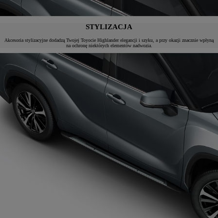
STYLIZACJA
Akcesoria stylizacyjne dodadzą Twojej Toyocie Highlander elegancji i szyku, a przy okazji znacznie wpłyną
na ochronę niektórych elementów nadwozia.