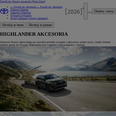
Przejdź do głównej zawartości
(Press Enter)
← Powrót do: Akcesoria
← Powrót do: Akcesoria
Ochrona
Ochrona
Otwórz menu
Transport
Transport
Stylizacja
Stylizacja
Więcej informacji
Więcej informacji
Skroluj w lewo
Skroluj w prawo
HIGHLANDER AKCESORIA
Akcesoria Toyoty odpowiadają na wszystkie potrzeby związane z aktywnym stylem życia, a każdy element
idealnie pasuje do Twojego Highlandera pod względem funkcjonalności i estetyki.