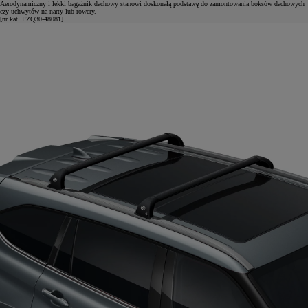
Aerodynamiczny i lekki bagażnik dachowy stanowi doskonałą podstawę do zamontowania boksów dachowych
czy uchwytów na narty lub rowery.
[nr kat. PZQ30-48081]