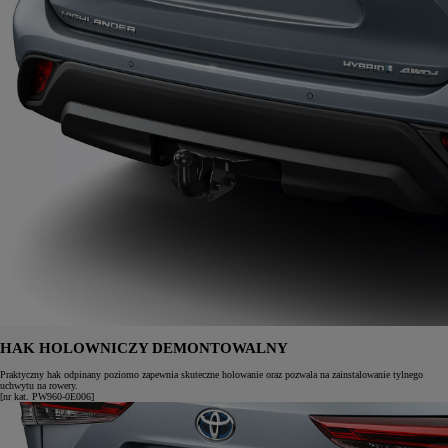
HAK HOLOWNICZY DEMONTOWALNY
Praktyczny hak odpinany poziomo zapewnia skuteczne holowanie oraz pozwala na zainstalowanie tylnego
uchwytu na rowery.
[nr kat. PW960-0E006]