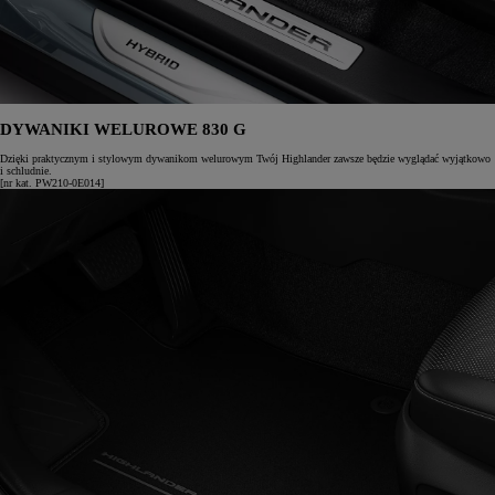
DYWANIKI WELUROWE 830 G
Dzięki praktycznym i stylowym dywanikom welurowym Twój Highlander zawsze będzie wyglądać wyjątkowo
i schludnie.
[nr kat. PW210-0E014]