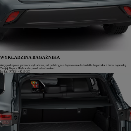
WYKŁADZINA BAGAŻNIKA
Antypoślizgowa gumowa wykładzina jest perfekcyjnie dopasowana do kształtu bagażnika. Chroni tapicerkę
Twojej Toyoty Highlander przed zabrudzeniami.
[nr kat. PT924-48210-20]