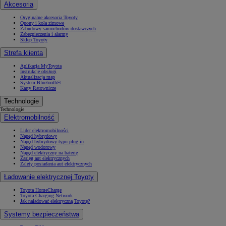
Akcesoria
Oryginalne akcesoria Toyoty
Opony i koła zimowe
Zabudowy samochodów dostawczych
Zabezpieczenia i alarmy
Sklep Toyoty
Strefa klienta
Aplikacja MyToyota
Instrukcje obsługi
Aktualizacja map
System Bluetooth®
Karty Ratownicze
Technologie
Technologie
Elektromobilność
Lider elektromobilności
Napęd hybrydowy
Napęd hybrydowy typu plug-in
Napęd wodorowy
Napęd elektryczny na baterię
Zasięg aut elektrycznych
Zalety posiadania aut elektrycznych
Ładowanie elektrycznej Toyoty
Toyota HomeCharge
Toyota Charging Network
Jak naładować elektryczną Toyotę?
Systemy bezpieczeństwa