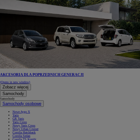
AKCESORIA DLA POPRZEDNICH GENERACJI
(Opens in new window)
Zobacz więcej
Samochody
Samochody
Samochody osobowe
Nowe Aygo X
Yaris
GR Yaris
Yaris Cross
Nowy Yaris Cross
Nowy Urban Cruiser
Corolla Hatchback
Corolla Sedan
Corolla TS Kombi