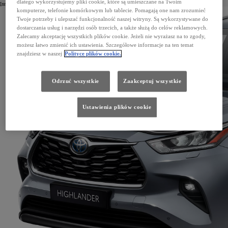
dlatego wykorzystujemy pliki cookie, które są umieszczane na Twoim
[nr kat. PK175-48L0E]
komputerze, telefonie komórkowym lub tablecie. Pomagają one nam zrozumieć
Twoje potrzeby i ulepszać funkcjonalność naszej witryny. Są wykorzystywane do
dostarczania usług i narzędzi osób trzecich, a także służą do celów reklamowych.
Zalecamy akceptację wszystkich plików cookie. Jeżeli nie wyrażasz na to zgody,
możesz łatwo zmienić ich ustawienia. Szczegółowe informacje na ten temat
znajdziesz w naszej
Polityce plików cookie.
Odrzuć wszystkie
Zaakceptuj wszystkie
Ustawienia plików cookie