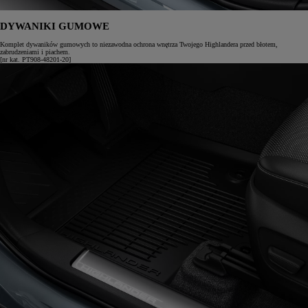
DYWANIKI GUMOWE
Komplet dywaników gumowych to niezawodna ochrona wnętrza Twojego Highlandera przed błotem,
zabrudzeniami i piachem.
[nr kat. PT908-48201-20]