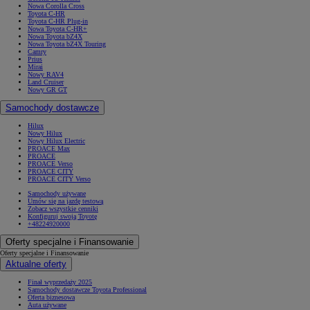
Nowa Corolla Cross
Toyota C-HR
Toyota C-HR Plug-in
Nowa Toyota C-HR+
Nowa Toyota bZ4X
Nowa Toyota bZ4X Touring
Camry
Prius
Mirai
Nowy RAV4
Land Cruiser
Nowy GR GT
Samochody dostawcze
Hilux
Nowy Hilux
Nowy Hilux Electric
PROACE Max
PROACE
PROACE Verso
PROACE CITY
PROACE CITY Verso
Samochody używane
Umów się na jazdę testową
Zobacz wszystkie cenniki
Konfiguruj swoją Toyotę
+48224920000
Oferty specjalne i Finansowanie
Oferty specjalne i Finansowanie
Aktualne oferty
Finał wyprzedaży 2025
Samochody dostawcze Toyota Professional
Oferta biznesowa
Auta używane