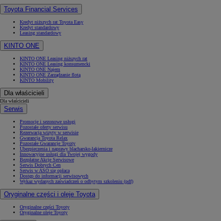
Toyota Financial Services
Kredyt niższych rat Toyota Easy
Kredyt standardowy
Leasing standardowy
KINTO ONE
KINTO ONE Leasing niższych rat
KINTO ONE Leasing konsumencki
KINTO ONE Najem
KINTO ONE Zarządzanie flotą
KINTO Mobility
Dla właścicieli
Dla właścicieli
Serwis
Promocje i sezonowe usługi
Pozostałe oferty serwisu
Rezerwacja wizyty w serwisie
Gwarancja Toyota Relax
Pozostałe Gwarancje Toyoty
Ubezpieczenia i naprawy blacharsko-lakiernicze
Innowacyjne usługi dla Twojej wygody
Bezpłatne Akcje Serwisowe
Serwis Dobrych Cen
Serwis w ASO się opłaca
Dostęp do informacji serwisowych
Wykaz wydanych zaświadczeń o odbytym szkoleniu (pdf)
Oryginalne części i oleje Toyota
Oryginalne części Toyoty
Oryginalne oleje Toyoty