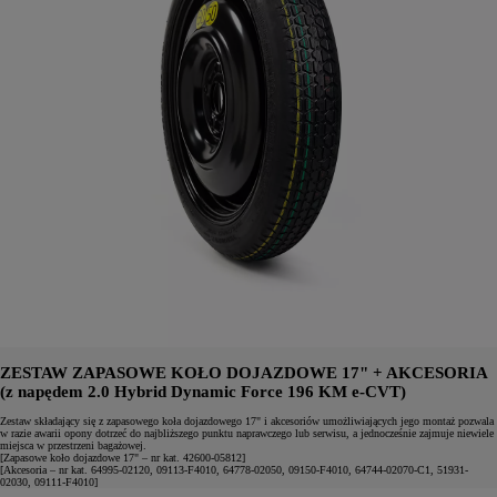
ZESTAW ZAPASOWE KOŁO DOJAZDOWE 17" + AKCESORIA
(z napędem 2.0 Hybrid Dynamic Force 196 KM e-CVT)
Zestaw składający się z zapasowego koła dojazdowego 17" i akcesoriów umożliwiających jego montaż pozwala
w razie awarii opony dotrzeć do najbliższego punktu naprawczego lub serwisu, a jednocześnie zajmuje niewiele
miejsca w przestrzeni bagażowej.
[Zapasowe koło dojazdowe 17" – nr kat. 42600-05812]
[Akcesoria – nr kat. 64995-02120, 09113-F4010, 64778-02050, 09150-F4010, 64744-02070-C1, 51931-
02030, 09111-F4010]