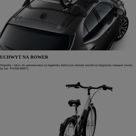
UCHWYT NA ROWER
Wygodny i łatwy do zamontowania na bagażniku dachowym element umożliwia bezpieczny transport roweru.
[nr kat. PW308-00007]