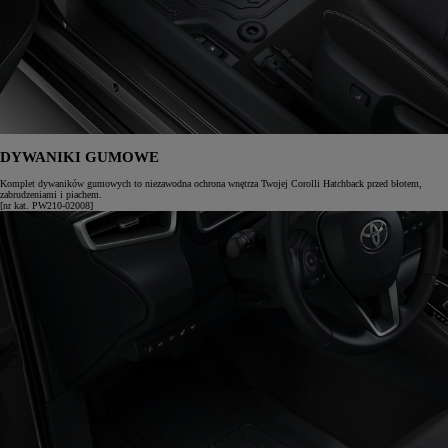
DYWANIKI GUMOWE
Komplet dywaników gumowych to niezawodna ochrona wnętrza Twojej Corolli Hatchback przed błotem,
zabrudzeniami i piachem.
[nr kat. PW210-02008]