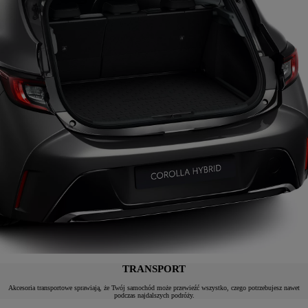
TRANSPORT
Akcesoria transportowe sprawiają, że Twój samochód może przewieźć wszystko, czego potrzebujesz nawet
podczas najdalszych podróży.