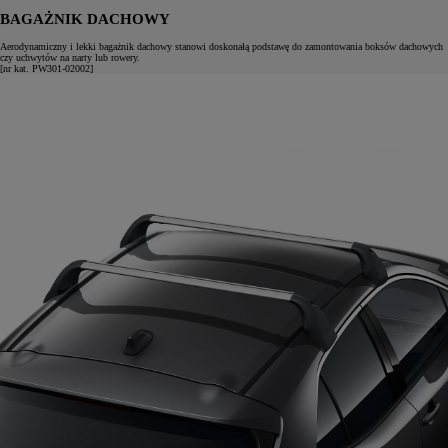
BAGAŻNIK DACHOWY
Aerodynamiczny i lekki bagażnik dachowy stanowi doskonałą podstawę do zamontowania boksów dachowych
czy uchwytów na narty lub rowery.
[nr kat. PW301-02002]