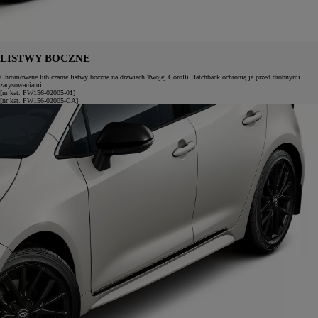
LISTWY BOCZNE
Chromowane lub czarne listwy boczne na drzwiach Twojej Corolli Hatchback ochronią je przed drobnymi
zarysowaniami.
[nr kat. PW156-02005-01]
[nr kat. PW156-02005-CA]