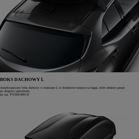
BOKS DACHOWY L
Aerodynamiczny boks dachowy w rozmiarze L to dodatkowe miejsce na bagaż, które idealnie pasuje
do długości samochodu.
[nr kat. PW308-00013]