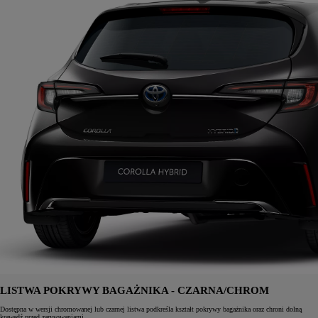
LISTWA POKRYWY BAGAŻNIKA - CZARNA/CHROM
Dostępna w wersji chromowanej lub czarnej listwa podkreśla kształt pokrywy bagażnika oraz chroni dolną
krawędź przed zarysowaniami.