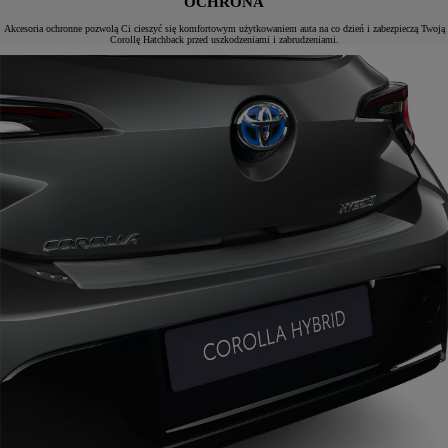
OCHRONA
Akcesoria ochronne pozwolą Ci cieszyć się komfortowym użytkowaniem auta na co dzień i zabezpieczą Twoją
Corollę Hatchback przed uszkodzeniami i zabrudzeniami.