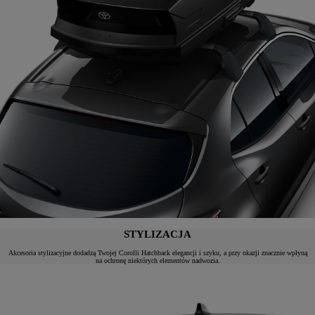
STYLIZACJA
Akcesoria stylizacyjne dodadzą Twojej Corolli Hatchback elegancji i szyku, a przy okazji znacznie wpłyną
na ochronę niektórych elementów nadwozia.