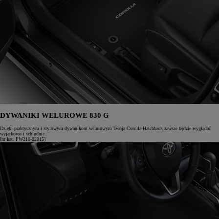
DYWANIKI WELUROWE 830 G
Dzięki praktycznym i stylowym dywanikom welurowym Twoja Corolla Hatchback zawsze będzie wyglądać
wyjątkowo i schludnie.
[nr kat. PW210-02015]