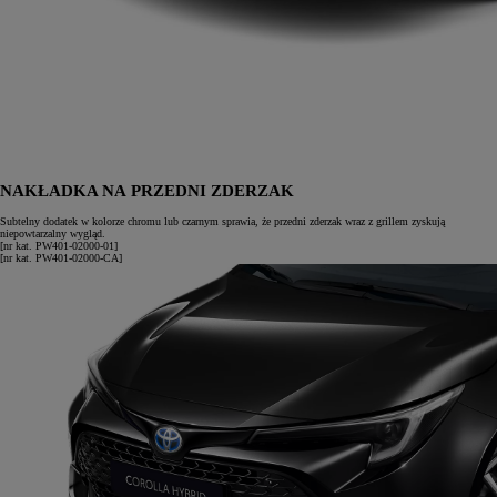
NAKŁADKA NA PRZEDNI ZDERZAK
Subtelny dodatek w kolorze chromu lub czarnym sprawia, że przedni zderzak wraz z grillem zyskują
niepowtarzalny wygląd.
[nr kat. PW401-02000-01]
[nr kat. PW401-02000-CA]