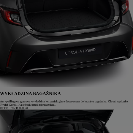
WYKŁADZINA BAGAŻNIKA
Antypoślizgowa gumowa wykładzina jest perfekcyjnie dopasowana do kształtu bagażnika. Chroni tapicerkę
Twojej Corolli Hatchback przed zabrudzeniami.
[nr kat. PW241-02003]