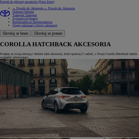
Przejdź do głównej zawartości
(Press Enter)
← Powrót do: Akcesoria
← Powrót do: Akcesoria
Ochrona
Ochrona
Transport
Transport
Stylizacja
Stylizacja
Bezpieczeństwo
Bezpieczeństwo
Więcej informacji
Więcej informacji
Skroluj w lewo
Skroluj w prawo
COROLLA HATCHBACK AKCESORIA
Podążaj za swoją intuicją i dobierz takie akcesoria, które sprawią Ci radość, a Twoja Corolla Hatchback będzie
wyglądać olśniewająco.