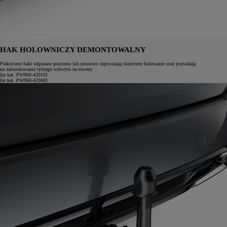
HAK HOLOWNICZY DEMONTOWALNY
Praktyczne haki odpinane poziomo lub pionowo zapewniają skuteczne holowanie oraz pozwalają
na zainstalowanie tylnego uchwytu na rowery.
[nr kat. PW960-42010]
[nr kat. PW960-42008]