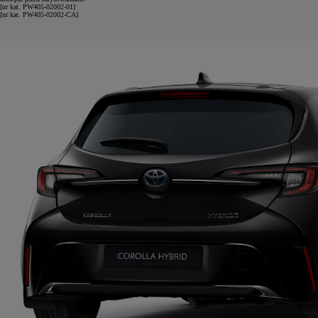
[nr kat. PW405-02002-01]
[nr kat. PW405-02002-CA]