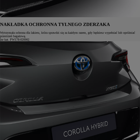
NAKŁADKA OCHRONNA TYLNEGO ZDERZAKA
Wytrzymała ochrona dla lakieru, która sprawdzi się za każdym razem, gdy będziesz wypełniać lub opróżniać
przestrzeń bagażową.
[nr kat. PW178-02006]