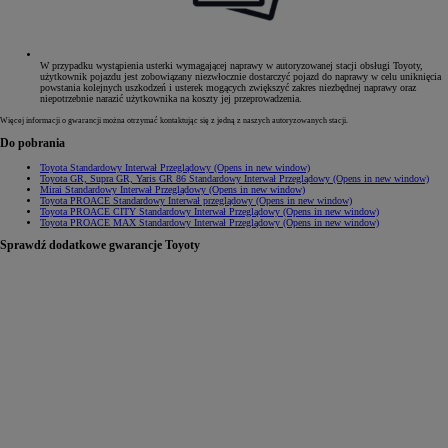
W przypadku wystąpienia usterki wymagającej naprawy w autoryzowanej stacji obsługi Toyoty,
użytkownik pojazdu jest zobowiązany niezwłocznie dostarczyć pojazd do naprawy w celu uniknięcia
powstania kolejnych uszkodzeń i usterek mogących zwiększyć zakres niezbędnej naprawy oraz
niepotrzebnie narazić użytkownika na koszty jej przeprowadzenia.
Więcej informacji o gwarancji można otrzymać kontaktując się z jedną z naszych autoryzowanych stacji.
Do pobrania
Toyota Standardowy Interwał Przeglądowy
(Opens in new window)
Toyota GR, Supra GR, Yaris GR 86 Standardowy Interwał Przeglądowy
(Opens in new window)
Mirai Standardowy Interwał Przeglądowy
(Opens in new window)
Toyota PROACE Standardowy Interwał przeglądowy
(Opens in new window)
Toyota PROACE CITY Standardowy Interwał Przeglądowy
(Opens in new window)
Toyota PROACE MAX Standardowy Interwał Przeglądowy
(Opens in new window)
Sprawdź dodatkowe gwarancje Toyoty