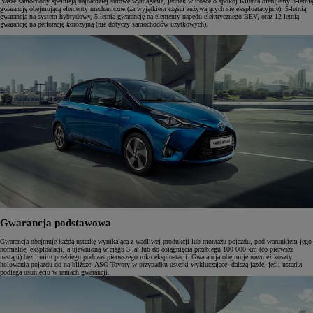
Nasze samochody spełniają najbardziej surowe wymagania, jednak w trosce o spokój Klienta oferujemy 3-letnią
gwarancję obejmującą elementy mechaniczne (za wyjątkiem części zużywających się eksploatacyjnie), 5-letnią
gwarancją na system hybrydowy, 5 letnią gwarancję na elementy napędu elektrycznego BEV, oraz 12-letnią
gwarancję na perforację korozyjną (nie dotyczy samochodów użytkowych).
Gwarancja podstawowa
Gwarancja obejmuje każdą usterkę wynikającą z wadliwej produkcji lub montażu pojazdu, pod warunkiem jego
normalnej eksploatacji, a ujawnioną w ciągu 3 lat lub do osiągnięcia przebiegu 100 000 km (co pierwsze
nastąpi) bez limitu przebiegu podczas pierwszego roku eksploatacji. Gwarancja obejmuje również koszty
holowania pojazdu do najbliższej ASO Toyoty w przypadku usterki wykluczającej dalszą jazdę, jeśli usterka
podlega usunięciu w ramach gwarancji.