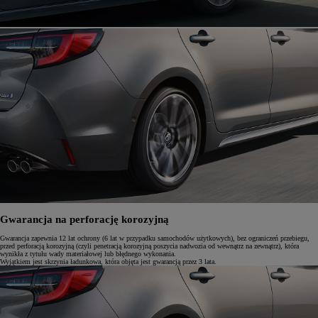
Gwarancja na perforację korozyjną
Gwarancja zapewnia 12 lat ochrony (6 lat w przypadku samochodów użytkowych), bez ograniczeń przebiegu,
przed perforacją korozyjną (czyli penetracją korozyjną poszycia nadwozia od wewnątrz na zewnątrz), która
wynikła z tytułu wady materiałowej lub błędnego wykonania.
Wyjątkiem jest skrzynia ładunkowa, która objęta jest gwarancją przez 3 lata.