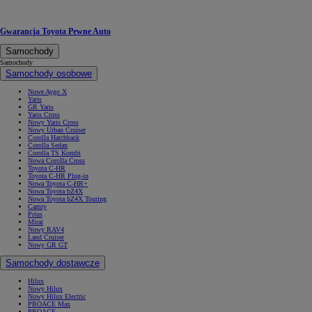
Gwarancja Toyota Pewne Auto
Samochody
Samochody
Samochody osobowe
Nowe Aygo X
Yaris
GR Yaris
Yaris Cross
Nowy Yaris Cross
Nowy Urban Cruiser
Corolla Hatchback
Corolla Sedan
Corolla TS Kombi
Nowa Corolla Cross
Toyota C-HR
Toyota C-HR Plug-in
Nowa Toyota C-HR+
Nowa Toyota bZ4X
Nowa Toyota bZ4X Touring
Camry
Prius
Mirai
Nowy RAV4
Land Cruiser
Nowy GR GT
Samochody dostawcze
Hilux
Nowy Hilux
Nowy Hilux Electric
PROACE Max
PROACE