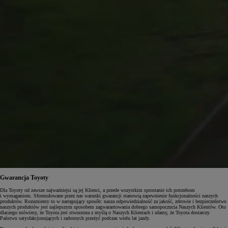
Gwarancja Toyoty
Dla Toyoty od zawsze najważniejsi są jej Klienci, a przede wszystkim sprostanie ich potrzebom
i wymaganiom. Sformułowane przez nas warunki gwarancji stanowią zapewnienie funkcjonalności naszych
produktów. Rozumiemy to w następujący sposób: nasza odpowiedzialność za jakość, zdrowie i bezpieczeństwo
naszych produktów jest najlepszym sposobem zagwarantowania dobrego samopoczucia Naszych Klientów. Oto
dlaczego mówimy, że Toyota jest stworzona z myślą o Naszych Klientach i ufamy, że Toyota dostarczy
Państwu satysfakcjonujących i radosnych przeżyć podczas wielu lat jazdy.