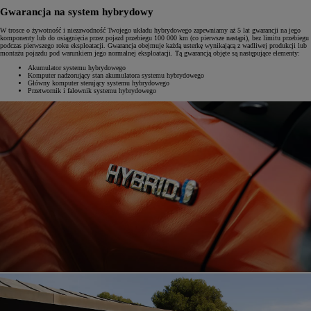
Gwarancja na system hybrydowy
W trosce o żywotność i niezawodność Twojego układu hybrydowego zapewniamy aż 5 lat gwarancji na jego
komponenty lub do osiągnięcia przez pojazd przebiegu 100 000 km (co pierwsze nastąpi), bez limitu przebiegu
podczas pierwszego roku eksploatacji. Gwarancja obejmuje każdą usterkę wynikającą z wadliwej produkcji lub
montażu pojazdu pod warunkiem jego normalnej eksploatacji. Tą gwarancją objęte są następujące elementy:
Akumulator systemu hybrydowego
Komputer nadzorujący stan akumulatora systemu hybrydowego
Główny komputer sterujący systemu hybrydowego
Przetwornik i falownik systemu hybrydowego