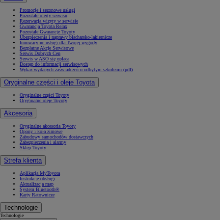
Promocje i sezonowe usługi
Pozostałe oferty serwisu
Rezerwacja wizyty w serwisie
Gwarancja Toyota Relax
Pozostałe Gwarancje Toyoty
Ubezpieczenia i naprawy blacharsko-lakiernicze
Innowacyjne usługi dla Twojej wygody
Bezpłatne Akcje Serwisowe
Serwis Dobrych Cen
Serwis w ASO się opłaca
Dostęp do informacji serwisowych
Wykaz wydanych zaświadczeń o odbytym szkoleniu (pdf)
Oryginalne części i oleje Toyota
Oryginalne części Toyoty
Oryginalne oleje Toyoty
Akcesoria
Oryginalne akcesoria Toyoty
Opony i koła zimowe
Zabudowy samochodów dostawczych
Zabezpieczenia i alarmy
Sklep Toyoty
Strefa klienta
Aplikacja MyToyota
Instrukcje obsługi
Aktualizacja map
System Bluetooth®
Karty Ratownicze
Technologie
Technologie