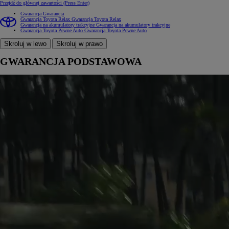
Przejdź do głównej zawartości
(Press Enter)
Gwarancja
Gwarancja
Gwarancja Toyota Relax
Gwarancja Toyota Relax
Gwarancja na akumulatory trakcyjne
Gwarancja na akumulatory trakcyjne
Gwarancja Toyota Pewne Auto
Gwarancja Toyota Pewne Auto
Skroluj w lewo
Skroluj w prawo
GWARANCJA PODSTAWOWA