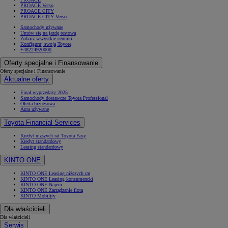
PROACE Verso
PROACE CITY
PROACE CITY Verso
Samochody używane
Umów się na jazdę testową
Zobacz wszystkie cenniki
Konfiguruj swoją Toyotę
+48224920000
Oferty specjalne i Finansowanie
Oferty specjalne i Finansowanie
Aktualne oferty
Finał wyprzedaży 2025
Samochody dostawcze Toyota Professional
Oferta biznesowa
Auta używane
Toyota Financial Services
Kredyt niższych rat Toyota Easy
Kredyt standardowy
Leasing standardowy
KINTO ONE
KINTO ONE Leasing niższych rat
KINTO ONE Leasing konsumencki
KINTO ONE Najem
KINTO ONE Zarządzanie flotą
KINTO Mobility
Dla właścicieli
Dla właścicieli
Serwis