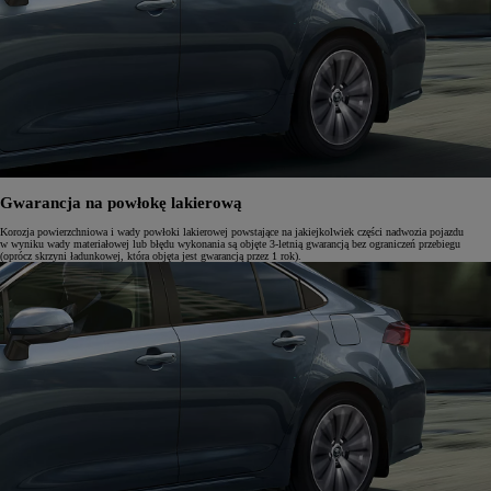
Gwarancja na powłokę lakierową
Korozja powierzchniowa i wady powłoki lakierowej powstające na jakiejkolwiek części nadwozia pojazdu
w wyniku wady materiałowej lub błędu wykonania są objęte 3-letnią gwarancją bez ograniczeń przebiegu
(oprócz skrzyni ładunkowej, która objęta jest gwarancją przez 1 rok).