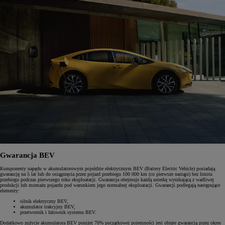
Gwarancja BEV
Komponenty napędu w akumulatorowym pojeździe elektrycznym BEV (Battery Electric Vehicle) posiadają
gwarancję na 5 lat lub do osiągnięcia przez pojazd przebiegu 100 000 km (co pierwsze nastąpi) bez limitu
przebiegu podczas pierwszego roku eksploatacji. Gwarancja obejmuje każdą usterkę wynikającą z wadliwej
produkcji lub montażu pojazdu pod warunkiem jego normalnej eksploatacji. Gwarancji podlegają następujące
elementy:
silnik elektryczny BEV,
akumulator trakcyjny BEV,
przetwornik i falownik systemu BEV.
Dodatkowo zużycie akumulatora BEV poniżej 70% początkowej pojemności jest objęte gwarancją przez okres