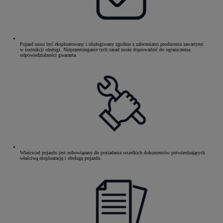
Pojazd musi być eksploatowany i obsługiwany zgodnie z zaleceniami producenta zawartymi
w instrukcji obsługi. Nieprzestrzeganie tych zasad może doprowadzić do ograniczenia
odpowiedzialności gwaranta.
Właściciel pojazdu jest zobowiązany do posiadania wszelkich dokumentów potwierdzających
właściwą eksploatację i obsługę pojazdu.