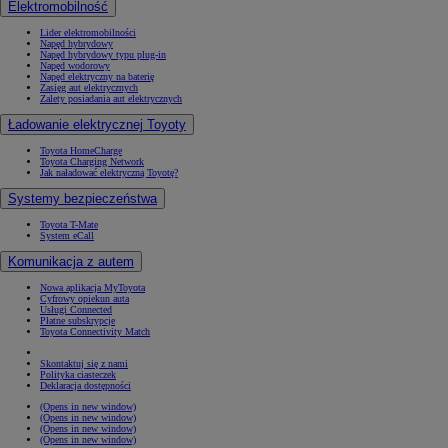
Elektromobilność
Lider elektromobilności
Napęd hybrydowy
Napęd hybrydowy typu plug-in
Napęd wodorowy
Napęd elektryczny na baterię
Zasięg aut elektrycznych
Zalety posiadania aut elektrycznych
Ładowanie elektrycznej Toyoty
Toyota HomeCharge
Toyota Charging Network
Jak naładować elektryczną Toyotę?
Systemy bezpieczeństwa
Toyota T-Mate
System eCall
Komunikacja z autem
Nowa aplikacja MyToyota
Cyfrowy opiekun auta
Usługi Connected
Płatne subskrypcje
Toyota Connectivity Match
Skontaktuj się z nami
Polityka ciasteczek
Deklaracja dostępności
(Opens in new window)
(Opens in new window)
(Opens in new window)
(Opens in new window)