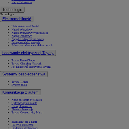
Karty Ratownicze
Technologie
Technologie
Elektromobilność
Lider elektromobilności
Napęd hybrydowy
Napęd hybrydowy typu plug-in
Napęd wodorowy
Napęd elektryczny na baterię
Zasięg aut elektrycznych
Zalety posiadania aut elektrycznych
Ładowanie elektrycznej Toyoty
Toyota HomeCharge
Toyota Charging Network
Jak naładować elektryczną Toyotę?
Systemy bezpieczeństwa
Toyota T-Mate
System eCall
Komunikacja z autem
Nowa aplikacja MyToyota
Cyfrowy opiekun auta
Usługi Connected
Płatne subskrypcje
Toyota Connectivity Match
Skontaktuj się z nami
Polityka ciasteczek
Deklaracja dostępności