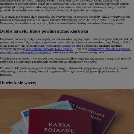
dochodzące nawet to -30oC. Najlepsze wyniki, a co za tym idzie –największy zasięg, uzyskamy, gdy
temperatura na zewnątrz będzie wahać się w przedziale od 10oC do 30oC. Aby zapewnić optymalne warunki,
podobnie jak w przypadku silnika tradycyjnego, auto również musi wykonać dodatkową pracę, co z kolei
przekłada się na zwiększone zużycie paliwa lub energii skutkujące niższym zasięgiem.
To, co nigdy nie zmienia się w przypadku aut hybrydowych, to proporcje pomiędzy jazdą z wykorzystaniem
jednostki benzynowej (około 23% czasu) i silnika elektrycznego (nawet do 77% w trybie EV) w mieście.
Oznacza to, że niezależnie od pory roku, hybryda zawsze będzie bardziej oszczędna od benzyny i diesla.
Dobre nawyki, które powinien znać kierowca
Co prawda, nie mamy wpływu na pogodę, ale zmiana kilku przyzwyczajeń i wdrożenie garści dobrych praktyk
pozwoli nam cieszyć się mniejszym spalaniem nawet podczas najbardziej ekstremalnej zimy. Dbając o dobre
osiągi przez cały rok, pilnujmy
stanu technicznego naszego pojazdu
i wykonujmy regularne przeglądy.
Stosujmy oryginalny
olej o rekomendowanej klasie lepkości
. Regularnie
sprawdzajmy ciśnienie w oponach i
poruszajmy się na dobrej klasy ogumieniu
posiadającym atest producenta naszego auta.
Właściciele samochodów hybrydowych mogą oszczędzić paliwo, regulując temperaturę wewnątrz pojazdu lub
korzystając z efektywnego podgrzewania siedzeń zamiast nadmuchu z nawiewów.
Posiadacze elektryków zyskają cenne kilometry zasięgu, odpowiednio przygotowując auto do jazdy poprzez
odciążenie go z niepotrzebnego bagażu i rozgrzanie kabiny, gdy auto wciąż pozostaje podłączone do
ładowarki.
Dowiedz się więcej