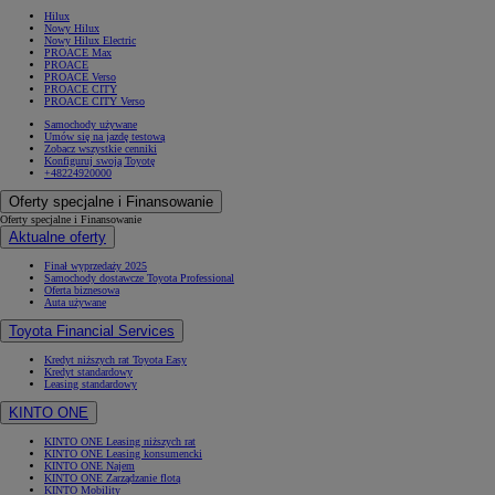
Hilux
Nowy Hilux
Nowy Hilux Electric
PROACE Max
PROACE
PROACE Verso
PROACE CITY
PROACE CITY Verso
Samochody używane
Umów się na jazdę testową
Zobacz wszystkie cenniki
Konfiguruj swoją Toyotę
+48224920000
Oferty specjalne i Finansowanie
Oferty specjalne i Finansowanie
Aktualne oferty
Finał wyprzedaży 2025
Samochody dostawcze Toyota Professional
Oferta biznesowa
Auta używane
Toyota Financial Services
Kredyt niższych rat Toyota Easy
Kredyt standardowy
Leasing standardowy
KINTO ONE
KINTO ONE Leasing niższych rat
KINTO ONE Leasing konsumencki
KINTO ONE Najem
KINTO ONE Zarządzanie flotą
KINTO Mobility