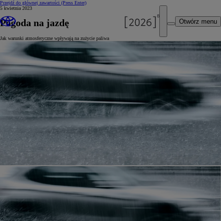
Przejdź do głównej zawartości
(Press Enter)
5 kwietnia 2023
Pogoda na jazdę
Otwórz menu
Jak warunki atmosferyczne wpływają na zużycie paliwa