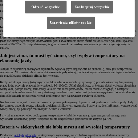
tłumaczą to ty, że podczas jazdy po drodze zbyt wiele zmiennych ma wpływ na zużycie paliwa, by móc liczyć
na powtarzalny wynik.
Odrzuć wszystkie
Zaakceptuj wszystkie
Co zatem warto wiedzieć o czynnikach, na które nie mamy bezpośredniego wpływu?
Pogoda na jazdę, czyli jak aura wpływa na spalanie
Ustawienia plików cookie
Istnieją warunki atmosferyczne, które znacząco zwiększają spalanie w naszych autach. Ulewny deszcz, mgła,
oblodzona droga czy padający śnieg wymuszają bardziej zachowawczą jazdę, częstsze hamowanie i – co za tym
idzie – mniejszą płynność. Szczególnie odczuwają to kierowcy spędzający większość czasu w ruchu miejskim,
który jest najbardziej podatny na niepogodę. Ten sam dystans pokonany ze stałą prędkością w porównaniu z
jazdą asekuracyjną z częstym dodawaniem gazu i zwalnianiem może różnić się od siebie wynikami spalania
nawet o 50–70%. Nic więc dziwnego, że gorsze warunki atmosferyczne automatycznie zwiększają zużycie
paliwa.
Jak jest zima, to musi być zimno, czyli wpływ temperatury na
ekonomię jazdy
Jednym z najbardziej znaczących czynników wpływających negatywnie na ekonomię jazdy jest temperatura
zewnętrzna. W mroźne lub zimowe dni nasze auta palą więcej, ponieważ zapotrzebowanie na ciepło niezbędne
do prawidłowego działania silnika jest większe.
Każdy silnik spalinowy (włączając w to także silniki w autach hybrydowych) posiada określoną temperaturę
pracy, która oscyluje przeważnie w zakresie 90–100oC. Układ chłodniczy, w którego skład wchodzą chłodnica,
wentylator, pompa cieczy, termostaty, a także cała masa przewodów, ma za zadanie osiągnąć, a następnie
utrzymać optymalne warunki pracy złożonego mechanizmu, jakim jest jednostka napędowa. Jak nietrudno się
domyślić zadanie to nastręcza więcej problemów, gdy na zewnątrz powiewa chłodem.
Nie bez znaczenia jest tu również kwestia oporów pokonywanych przez silnik podczas rozruchu i jazdy. Gdy
jest zimno, wszelkie płyny, włącznie z olejem silnikowym, gęstnieją. Sprawia to, że silnik musi wygenerować
więcej mocy, by poruszyć zanurzonymi w nim elementami.
I my też marzniemy, więc podkręcamy temperaturę w kabinie wymagając tym samym od naszego auta
wykonania dodatkowej pracy. Wszystko to ma bezpośrednie przełożenie na zużycie paliwa.
Baterie w elektrykach nie lubią mrozu ani wysokiej temperatury
Producenci
aut hybrydowych
i elektrycznych zapewniają, że ich baterie są odporne na ekstremalne mrozy