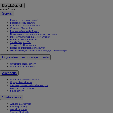
Dla właścicieli
Dla właścicieli
Serwis
Promocje i sezonowe usługi
Pozostałe oferty serwisu
Rezerwacja wizyty w serwisie
Gwarancja Toyota Relax
Pozostałe Gwarancje Toyoty
Ubezpieczenia i naprawy blacharsko-lakiernicze
Innowacyjne usługi dla Twojej wygody
Bezpłatne Akcje Serwisowe
Serwis Dobrych Cen
Serwis w ASO się opłaca
Dostęp do informacji serwisowych
Wykaz wydanych zaświadczeń o odbytym szkoleniu (pdf)
Oryginalne części i oleje Toyota
Oryginalne części Toyoty
Oryginalne oleje Toyoty
Akcesoria
Oryginalne akcesoria Toyoty
Opony i koła zimowe
Zabudowy samochodów dostawczych
Zabezpieczenia i alarmy
Sklep Toyoty
Strefa klienta
Aplikacja MyToyota
Instrukcje obsługi
Aktualizacja map
System Bluetooth®