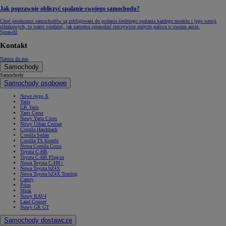
Jak poprawnie obliczyć spalanie swojego samochodu?
Choć producenci samochodów są zobligowani do podania średniego spalania każdego modelu i jego wersji
silnikowych, to warto wiedzieć, jak samemu sprawdzić rzeczywiste zużycie paliwa w swoim aucie.
Sprawdź
Kontakt
Napisz do nas
Samochody
Samochody
Samochody osobowe
Nowe Aygo X
Yaris
GR Yaris
Yaris Cross
Nowy Yaris Cross
Nowy Urban Cruiser
Corolla Hatchback
Corolla Sedan
Corolla TS Kombi
Nowa Corolla Cross
Toyota C-HR
Toyota C-HR Plug-in
Nowa Toyota C-HR+
Nowa Toyota bZ4X
Nowa Toyota bZ4X Touring
Camry
Prius
Mirai
Nowy RAV4
Land Cruiser
Nowy GR GT
Samochody dostawcze