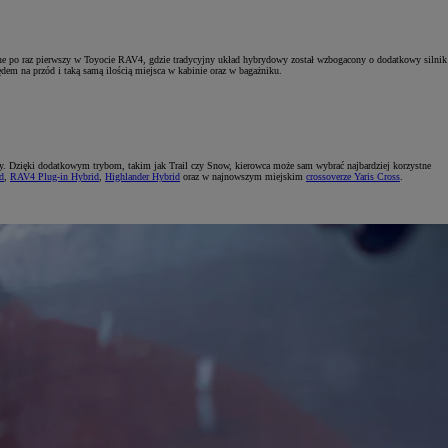
ne po raz pierwszy w Toyocie RAV4, gdzie tradycyjny układ hybrydowy został wzbogacony o dodatkowy silnik
em na przód i taką samą ilością miejsca w kabinie oraz w bagażniku.
ocy. Dzięki dodatkowym trybom, takim jak Trail czy Snow, kierowca może sam wybrać najbardziej korzystne
d
,
RAV4 Plug-in Hybrid
,
Highlander Hybrid
oraz w najnowszym miejskim
crossoverze Yaris Cross
.