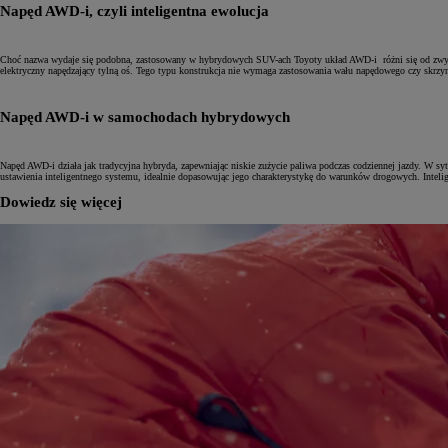
Napęd AWD-i, czyli inteligentna ewolucja
Choć nazwa wydaje się podobna, zastosowany w hybrydowych SUV-ach Toyoty układ AWD-i różni się od zwykły
elektryczny napędzający tylną oś. Tego typu konstrukcja nie wymaga zastosowania wału napędowego czy skrzyn
Napęd AWD-i w samochodach hybrydowych
Napęd AWD-i działa jak tradycyjna hybryda, zapewniając niskie zużycie paliwa podczas codziennej jazdy. W sy
ustawienia inteligentnego systemu, idealnie dopasowując jego charakterystykę do warunków drogowych. Inteli
Dowiedz się więcej
Od
81 900 zł
Yaris Cross
HYBRID