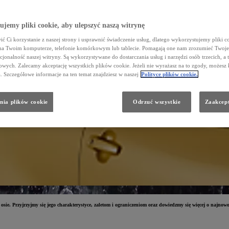
jemy pliki cookie, aby ulepszyć naszą witrynę
ć Ci korzystanie z naszej strony i usprawnić świadczenie usług, dlatego wykorzystujemy pliki co
na Twoim komputerze, telefonie komórkowym lub tablecie. Pomagają one nam zrozumieć Twoje 
cjonalność naszej witryny. Są wykorzystywane do dostarczania usług i narzędzi osób trzecich, a 
wych. Zalecamy akceptację wszystkich plików cookie. Jeżeli nie wyrażasz na to zgody, możesz 
a. Szczegółowe informacje na ten temat znajdziesz w naszej
Polityce plików cookie.
nia plików cookie
Odrzuć wszystkie
Zaakcept
sie. Przyjrzyjmy się jego charakterystyce, zaletom i ograniczeniom oraz dowiedzmy się więcej o najn