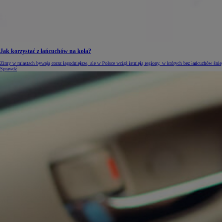
Jak korzystać z łańcuchów na koła?
Zimy w miastach bywają coraz łagodniejsze, ale w Polsce wciąż istnieją regiony, w których bez łańcuchów śnie
Sprawdź