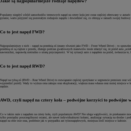
Jakie są najpopularniejsze rodzaje napędów?
Popularny niegdyś wśród samochodów terenowych napęd na cztery koła jest coraz częściej oferowany w autach ty
pytanie, warto przyjrzeć się pozostałym rodzajom napędu i dowiedzieć się, co oferują w ramach swojej budowy
Co to jest napęd FWD?
Najpopularniejszy z nich – napęd na przednią oś (znany również jako FWD – Front Wheel Drive) – to sprawdz
przednią oś są cięższe z przodu, dlatego podczas gwałtownych manewrów może zdarzyć się, że przód auta „ucie
nawierzchni, naprawdę nietrudno o utratę przyczepności. W tej sytuacji auto z napędem na przód, zwłaszcza te
Co to jest napęd RWD?
Napęd na tylną oś (RWD – Rear Wheel Drive) to rozwiązanie częściej spotykane w segmencie premium oraz wśró
wyprzedzić przód). Wady to wyższa cena zakupu oraz eksploatacji, większa masa własna oraz mniej miejsca w
rzędzie.
AWD, czyli napęd na cztery koła – podwójne korzyści to podwójne 
Co w takim razie z napędem na cztery koła, czyli popularnym AWD? Nie ulega wątpliwości, że przekazanie mo
tylko pomiędzy poszczególnymi osiami, ale nawet indywidualnymi kołami, analizując sytuację na drodze i po
napęd na obie osie oraz, podobnie jak w przypadku aut tylnonapędowych, mniejsza ilość miejsca w kabinie.