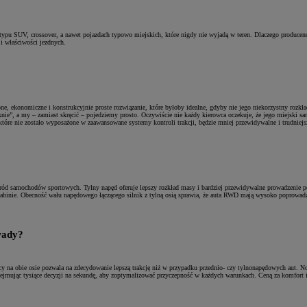
pu SUV, crossover, a nawet pojazdach typowo miejskich, które nigdy nie wyjadą w teren. Dlaczego producenci a
 i właściwości jezdnych.
one, ekonomiczne i konstrukcyjnie proste rozwiązanie, które byłoby idealne, gdyby nie jego niekorzystny ro
knie”, a my – zamiast skręcić – pojedziemy prosto. Oczywiście nie każdy kierowca oczekuje, że jego miejski s
, które nie zostało wyposażone w zaawansowane systemy kontroli trakcji, będzie mniej przewidywalne i trudniej
d samochodów sportowych. Tylny napęd oferuje lepszy rozkład masy i bardziej przewidywalne prowadzenie podcz
 kabinie. Obecność wału napędowego łączącego silnik z tylną osią sprawia, że auta RWD mają wysoko poprowad
wady?
cy na obie osie pozwala na zdecydowanie lepszą trakcję niż w przypadku przednio- czy tylnonapędowych aut.
dejmując tysiące decyzji na sekundę, aby zoptymalizować przyczepność w każdych warunkach. Ceną za komfort 