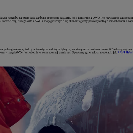
ch napędów na cztery koła zarówno sposobem działania, jak i konstrukcją. AWD-i to rozwiązanie zastosowa
i rozdzielczej, dlatego auta z AWD-i mogą poszczycić się ekonomią jazdy porównywalną z samochodami z napęd
tuacjach ograniczonej trakcji automatycznie dołącza tylną oś, na którą może przekazać nawet 60% dostępnej m
gentny napęd AWD-i jest obecnie w coraz szerszej gamie aut. Spotkamy go w takich modelach, jak
RAV4 Hybri