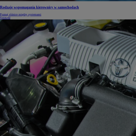
Rodzaje wspomagania kierownicy w samochodach
Poznaj różnice między systemami
Sprawdź
Od
105 300 zł
Corolla Hatchback
HYBRID