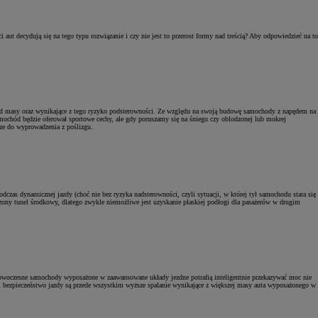
ut decydują się na tego typu rozwiązanie i czy nie jest to przerost formy nad treścią? Aby odpowiedzieć na to
Zad
C
zkład masy oraz wynikające z tego ryzyko podsterowności. Ze względu na swoją budowę samochody z napędem na
amochód będzie oferował sportowe cechy, ale gdy poruszamy się na śniegu czy oblodzonej lub mokrej
sze do wyprowadzenia z poślizgu.
as dynamicznej jazdy (choć nie bez ryzyka nadsterowności, czyli sytuacji, w której tył samochodu stara się
zony tunel środkowy, dlatego zwykle niemożliwe jest uzyskanie płaskiej podłogi dla pasażerów w drugim
Zad
 Nowoczesne samochody wyposażone w zaawansowane układy jezdne potrafią inteligentnie przekazywać moc nie
i bezpieczeństwo jazdy są przede wszystkim wyższe spalanie wynikające z większej masy auta wyposażonego w
C