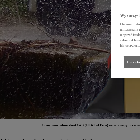
Wykorzystu
Chcemy ułatwi
umieszczane 
ulepszać funk
celów reklamo
ich ustawieni
Ustawie
Znany powszechnie skrót AWD (All Wheel Drive) oznacza napęd na obie o