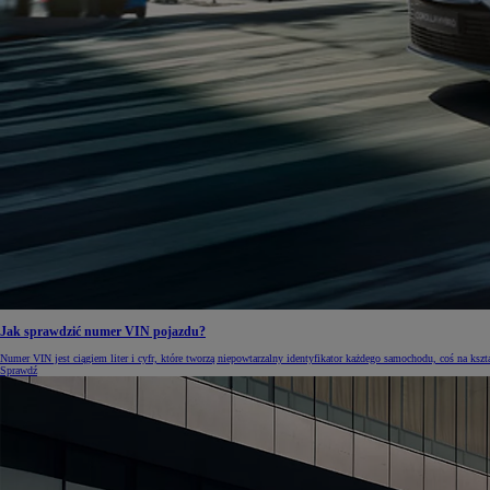
Od
105 300 zł
Corolla Hatchback
HYBRID
Jak sprawdzić numer VIN pojazdu?
Numer VIN jest ciągiem liter i cyfr, które tworzą niepowtarzalny identyfikator każdego samochodu, coś na ks
Sprawdź