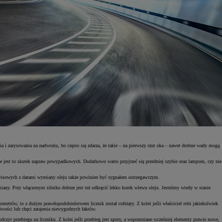
 i zarysowania na nadwoziu, bo często się zdarza, że takie – na pierwszy rzut oka – nawet drobne wady mogą
e jest to skutek napraw powypadkowych. Dodatkowo warto przyjrzeć się przedniej szybie oraz lampom, czy nie
serwisowych z datami wymiany oleju także powinien być sygnałem ostrzegawczym.
iany. Przy włączonym silniku dobrze jest też odkręcić lekko korek wlewu oleju. Jesteśmy wtedy w stanie
ometrów, to z dużym prawdopodobieństwem licznik został cofnięty. Z kolei jeśli właściciel robi jakiekolwiek
iwości lub chęci zatajenia niewygodnych faktów.
czyt przebiegu na liczniku. Z kolei jeśli przebieg jest spory, a wspomniane wcześniej elementy prawie nowe,