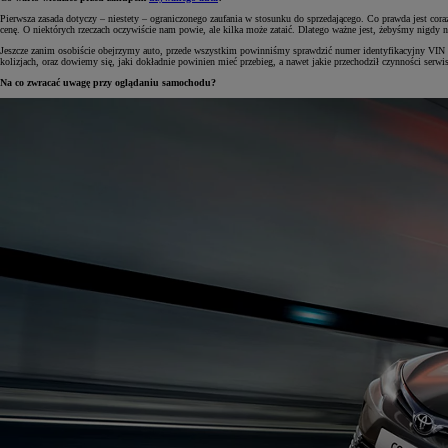
Pierwsza zasada dotyczy – niestety – ograniczonego zaufania w stosunku do sprzedającego. Co prawda jest cor
cenę. O niektórych rzeczach oczywiście nam powie, ale kilka może zataić. Dlatego ważne jest, żebyśmy nigdy ni
Jeszcze zanim osobiście obejrzymy auto, przede wszystkim powinniśmy sprawdzić numer identyfikacyjny VIN i
kolizjach, oraz dowiemy się, jaki dokładnie powinien mieć przebieg, a nawet jakie przechodził czynności serwi
Na co zwracać uwagę przy oglądaniu samochodu?