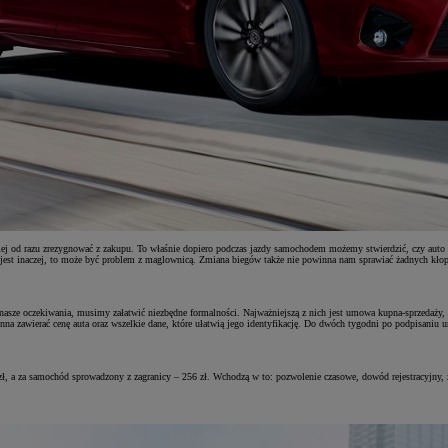
ej od razu zrezygnować z zakupu. To właśnie dopiero podczas jazdy samochodem możemy stwierdzić, czy auto rz
 jest inaczej, to może być problem z maglownicą. Zmiana biegów także nie powinna nam sprawiać żadnych kłop
ie nasze oczekiwania, musimy załatwić niezbędne formalności. Najważniejszą z nich jest umowa kupna-sprzed
a zawierać cenę auta oraz wszelkie dane, które ułatwią jego identyfikację. Do dwóch tygodni po podpisani
, a za samochód sprowadzony z zagranicy – 256 zł. Wchodzą w to: pozwolenie czasowe, dowód rejestracyjny, znak