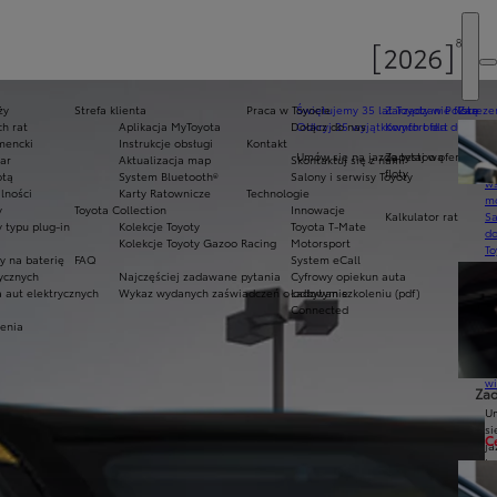
ży
Strefa klienta
Praca w Toyocie
Świętujemy 35 lat Toyoty w Polsce
Zarządzanie flotą
Zarezer
h rat
Aplikacja MyToyota
Dołącz do nas
Odkryj 35 wyjątkowych ofert
Komfort dla dużych f
Ak
mencki
Instrukcje obsługi
Kontakt
pr
Umów się na jazdę testową
Zapytaj o ofertę dla 
ar
Aktualizacja map
Skontaktuj się z nami
Ce
floty
otą
System Bluetooth®
Salony i serwisy Toyoty
ws
lności
Karty Ratownicze
Technologie
mo
y
Toyota Collection
Innowacje
Kalkulator rat
S
typu plug-in
Kolekcje Toyoty
Toyota T-Mate
do
Kolekcje Toyoty Gazoo Racing
Motorsport
To
y na baterię
FAQ
System eCall
Pr
rycznych
Najczęściej zadawane pytania
Cyfrowy opiekun auta
Of
a aut elektrycznych
Wykaz wydanych zaświadczeń o odbytym szkoleniu (pdf)
Ładowanie
KI
Connected
fi
enia
S
u
in
w
Zad
U
si
C
ja
te