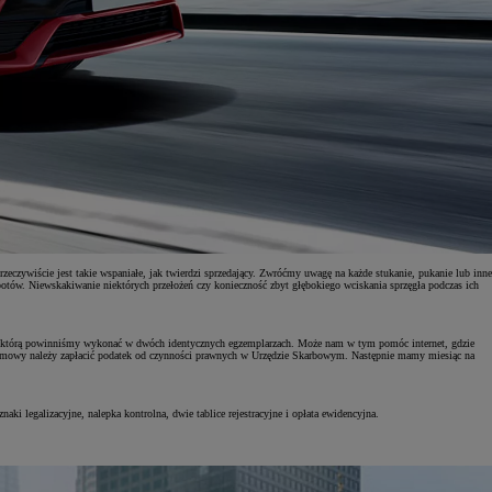
eczywiście jest takie wspaniałe, jak twierdzi sprzedający. Zwróćmy uwagę na każde stukanie, pukanie lub inne
otów. Niewskakiwanie niektórych przełożeń czy konieczność zbyt głębokiego wciskania sprzęgła podczas ich
aży, którą powinniśmy wykonać w dwóch identycznych egzemplarzach. Może nam w tym pomóc internet, gdzie
u umowy należy zapłacić podatek od czynności prawnych w Urzędzie Skarbowym. Następnie mamy miesiąc na
i legalizacyjne, nalepka kontrolna, dwie tablice rejestracyjne i opłata ewidencyjna.