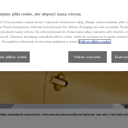
jemy pliki cookie, aby ulepszyć naszą witrynę
ć Ci korzystanie z naszej strony i usprawnić świadczenie usług, dlatego wykorzystujemy pliki co
na Twoim komputerze, telefonie komórkowym lub tablecie. Pomagają one nam zrozumieć Twoje 
cjonalność naszej witryny. Są wykorzystywane do dostarczania usług i narzędzi osób trzecich, a 
wych. Zalecamy akceptację wszystkich plików cookie. Jeżeli nie wyrażasz na to zgody, możesz 
a. Szczegółowe informacje na ten temat znajdziesz w naszej
Polityce plików cookie.
nia plików cookie
Odrzuć wszystkie
Zaakcept
ilku niezbędnych czynnościach, które pozwolą nam zweryfikować faktyczny stan auta. I nie trzeba b