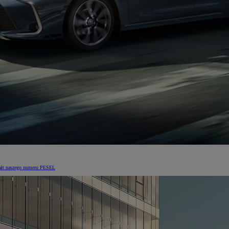
ztałt naszego numeru PESEL