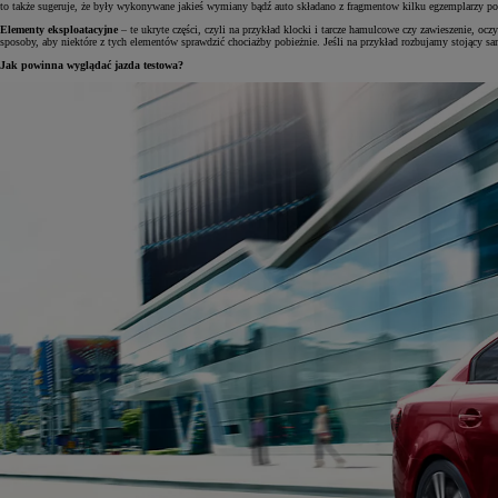
to także sugeruje, że były wykonywane jakieś wymiany bądź auto składano z fragmentow kilku egzemplarzy 
Elementy eksploatacyjne
– te ukryte części, czyli na przykład klocki i tarcze hamulcowe czy zawieszenie, oc
sposoby, aby niektóre z tych elementów sprawdzić chociażby pobieżnie. Jeśli na przykład rozbujamy stojący sa
Jak powinna wyglądać jazda testowa?