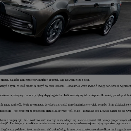
 miejsc, na które koniecznie powinniśmy spojrzeć. Oto najważniejsze z nich.
czyć o tym, że ktoś próbował ukryć zły stan karoserii. Dodatkowo warto zwrócić uwagę na wszelkie wgniecenia
nikami a pokrywą silnika czy tylną klapą bagażnika. Jeśli zauważymy takie nieprawidłowości, prawdopodobni
móc naszą czujność. Może to oznaczać, że właściciel chciał ukryć nadmierne wycieki płynów. Brak plakietek 
ieskie – jest problem ze spalaniem oleju silnikowego, jeśli białe – uszczelka pod głowicą nadaje się do wym
odu z drugiej ręki. Jeśli wiekowe auto ma zbyt mały odczyt, np. niewiele ponad 100 tysięcy przejechanych kil
kazji”. Pamiętajmy, wszelkie utrudnienia stawiane nam przez sprzedawcę najczęściej są wynikiem jego nieuczc
iegów czy pedałów i foteli może nam dać wskazówkę, że auto było użytkowane nieco dłużej, niż sugeruje to od