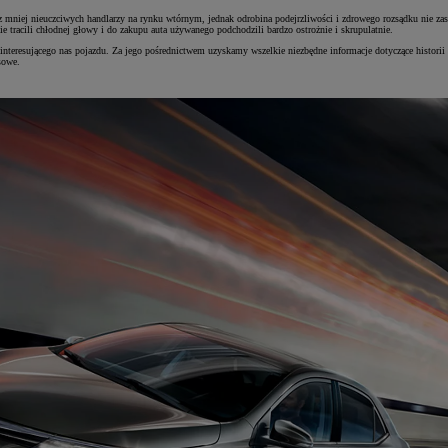
az mniej nieuczciwych handlarzy na rynku wtórnym, jednak odrobina podejrzliwości i zdrowego rozsądku nie za
e tracili chłodnej głowy i do zakupu auta używanego podchodzili bardzo ostrożnie i skrupulatnie.
nteresującego nas pojazdu. Za jego pośrednictwem uzyskamy wszelkie niezbędne informacje dotyczące historii
sowe.