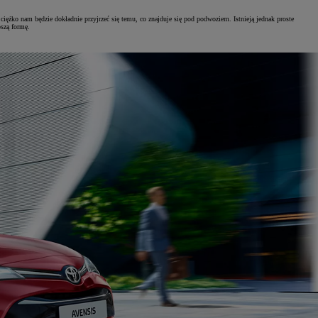
ciężko nam będzie dokładnie przyjrzeć się temu, co znajduje się pod podwoziem. Istnieją jednak proste
pszą formę.