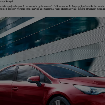
powypadkowych.
zywiście są najtrudniejsze do sprawdzenia „gołym okiem”. Jeśli nie mamy do dyspozycji podnośnika lub kanału, 
mochód, jesteśmy w stanie ocenić zużycie amortyzatorów. Każde dłuższe kołysanie się auta zdradza ich nienajle