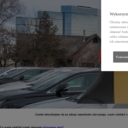
Wykorzystu
Chcemy ułatwi
umieszczane 
ulepszać funk
celów reklamo
ich ustawieni
Ustawie
Zanim zdecydujemy się na zakup samochodu używanego, warto wiedzieć o k
Co warto wiedzieć przed zakupem
używanego auta
?