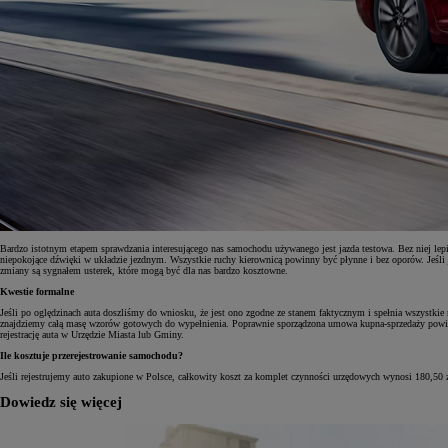
Bardzo istotnym etapem sprawdzania interesującego nas samochodu używanego jest jazda testowa. Bez niej lepi
niepokojące dźwięki w układzie jezdnym. Wszystkie ruchy kierownicą powinny być płynne i bez oporów. Jeśli
zmiany są sygnałem usterek, które mogą być dla nas bardzo kosztowne.
Kwestie formalne
Jeśli po oględzinach auta doszliśmy do wniosku, że jest ono zgodne ze stanem faktycznym i spełnia wszystk
znajdziemy całą masę wzorów gotowych do wypełnienia. Poprawnie sporządzona umowa kupna-sprzedaży powinn
rejestrację auta w Urzędzie Miasta lub Gminy.
Ile kosztuje przerejestrowanie samochodu?
Jeśli rejestrujemy auto zakupione w Polsce, całkowity koszt za komplet czynności urzędowych wynosi 180,50 zł
Dowiedz się więcej