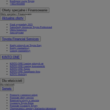
Konfiguruj swoją Toyotę
+48224920000
Oferty specjalne i Finansowanie
Oferty specjalne i Finansowanie
Aktualne oferty
Finał wyprzedaży 2025
Samochody dostawcze Toyota Professional
Oferta biznesowa
Auta używane
Toyota Financial Services
Kredyt niższych rat Toyota Easy
Kredyt standardowy
Leasing standardowy
KINTO ONE
KINTO ONE Leasing niższych rat
KINTO ONE Leasing konsumencki
KINTO ONE Najem
KINTO ONE Zarządzanie flotą
KINTO Mobility
Dla właścicieli
Dla właścicieli
Serwis
Promocje i sezonowe usługi
Pozostałe oferty serwisu
Rezerwacja wizyty w serwisie
Gwarancja Toyota Relax
Pozostałe Gwarancje Toyoty
Ubezpieczenia i naprawy blacharsko-lakiernicze