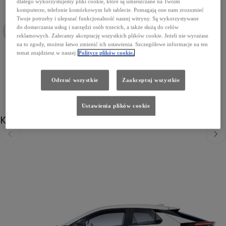
dlatego wykorzystujemy pliki cookie, które są umieszczane na Twoim
komputerze, telefonie komórkowym lub tablecie. Pomagają one nam zrozumieć
Twoje potrzeby i ulepszać funkcjonalność naszej witryny. Są wykorzystywane
do dostarczania usług i narzędzi osób trzecich, a także służą do celów
reklamowych. Zalecamy akceptację wszystkich plików cookie. Jeżeli nie wyrażasz
na to zgody, możesz łatwo zmienić ich ustawienia. Szczegółowe informacje na ten
089 Platinum White Pearl
209 Eclipse Black
1L0 Shimmering Silver
785 Dark Teal
3U5 Imperial Red
1M2 Storm Grey
8N8 Dark Blue
temat znajdziesz w naszej
Polityce plików cookie.
Odrzuć wszystkie
Zaakceptuj wszystkie
Ustawienia plików cookie
Koła
Poprzedni
Nast