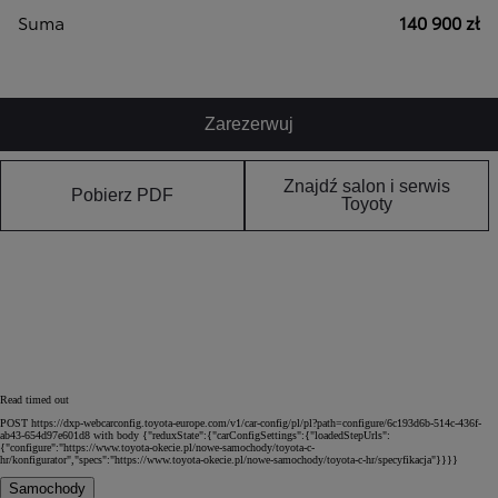
Suma
140 900 zł
Zarezerwuj
Znajdź salon i serwis
Pobierz PDF
Toyoty
Read timed out
POST https://dxp-webcarconfig.toyota-europe.com/v1/car-config/pl/pl?path=configure/6c193d6b-514c-436f-
ab43-654d97e601d8 with body {"reduxState":{"carConfigSettings":{"loadedStepUrls":
{"configure":"https://www.toyota-okecie.pl/nowe-samochody/toyota-c-
hr/konfigurator","specs":"https://www.toyota-okecie.pl/nowe-samochody/toyota-c-hr/specyfikacja"}}}}
Samochody