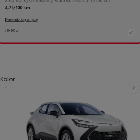
Średnio (cykl mieszany, wartość średnia) (l/100 km)
4,7 l/100 km
Dowiedz się więcej
140 900 zł
Kolor
Poprzedni
Nast