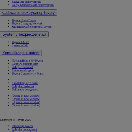
Zasięg aut elektrycznych
Zalety posiadania aut elektrycznych
Ładowanie elektrycznej Toyoty
Toyota HomeCharge
Toyota Charging Network
Jak naładować elektryczną Toyotę?
Systemy bezpieczeństwa
Toyota T-Mate
System eCall
Komunikacja z autem
Nowa aplikacja MyToyota
Cyfrowy opiekun auta
Usługi Connected
Płatne subskrypcje
Toyota Connectivity Match
Skontaktuj się z nami
Polityka ciasteczek
Deklaracja dostępności
(Opens in new window)
(Opens in new window)
(Opens in new window)
(Opens in new window)
Copyright © Toyota 2026
Informacje prawne
Polityka prywatności