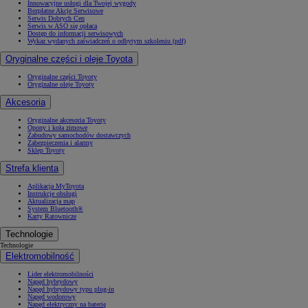
Innowacyjne usługi dla Twojej wygody
Bezpłatne Akcje Serwisowe
Serwis Dobrych Cen
Serwis w ASO się opłaca
Dostęp do informacji serwisowych
Wykaz wydanych zaświadczeń o odbytym szkoleniu (pdf)
Oryginalne części i oleje Toyota
Oryginalne części Toyoty
Oryginalne oleje Toyoty
Akcesoria
Oryginalne akcesoria Toyoty
Opony i koła zimowe
Zabudowy samochodów dostawczych
Zabezpieczenia i alarmy
Sklep Toyoty
Strefa klienta
Aplikacja MyToyota
Instrukcje obsługi
Aktualizacja map
System Bluetooth®
Karty Ratownicze
Technologie
Technologie
Elektromobilność
Lider elektromobilności
Napęd hybrydowy
Napęd hybrydowy typu plug-in
Napęd wodorowy
Napęd elektryczny na baterię