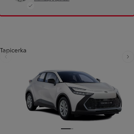
Tapicerka
Poprzedni
Nast