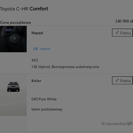
Toyota C-HR
Comfort
140 900 zł
Cena początkowa
Napęd
Edytuj
Napęd
Hybrid
4X2
1.8L Hybrid
,
Bezstopniowa automatyczna
Kolor
Edytuj
Kolor
040 Pure White
lakier podstawowy
W standardzie