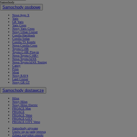
Samochody
Samochody osobowe
Nowe Aygo X
Yaris
GR Yaris
Yaris Cross
Nowy Yaris Cross
Nowy Urban Cruiser
Corolla Hatchback
Corolla Sedan
Corolla TS Kombi
Nowa Corolla Cross
Toyota C-HR
Toyota C-HR Plug-in
Nowa Toyota C-HR+
Nowa Toyota bZ4X
Nowa Toyota bZ4X Touring
Camry
Prius
Mirai
Nowy RAV4
Land Cruiser
Nowy GR GT
Samochody dostawcze
Hilux
Nowy Hilux
Nowy Hilux Electric
PROACE Max
PROACE
PROACE Verso
PROACE CITY
PROACE CITY Verso
Samochody używane
Umów się na jazdę testową
Zobacz wszystkie cenniki