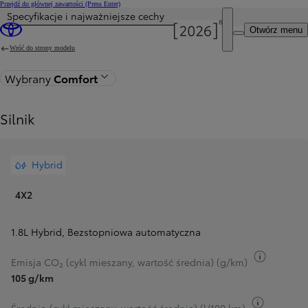
Przejdź do głównej zawartości
(Press Enter)
Specyfikacje i najważniejsze cechy
Otwórz menu
Wróć do strony modelu
Wybrany
Comfort
Silnik
Hybrid
4X2
1.8L Hybrid
,
Bezstopniowa automatyczna
Przełącz
Emisja CO₂ (cykl mieszany, wartość średnia) (g/km)
105 g/km
Przełącz 