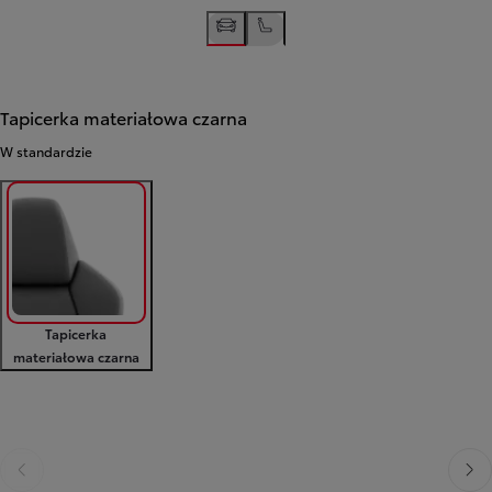
Tapicerka materiałowa czarna
W standardzie
Tapicerka
materiałowa czarna
Poprzedni
Nast