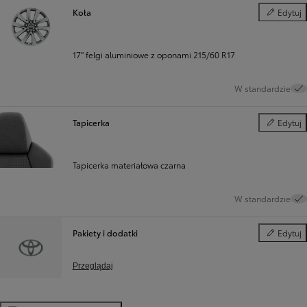
Koła
Edytuj
Koła
17" felgi aluminiowe z oponami 215/60 R17
W standardzie
Tapicerka
Edytuj
Tapicerka
Tapicerka materiałowa czarna
W standardzie
Pakiety i dodatki
Edytuj
Pakiety i d
Przeglądaj