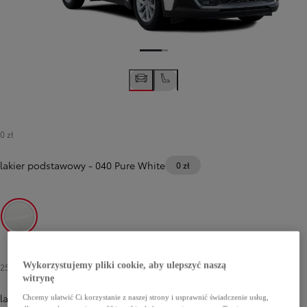
0 zł
lakier podstawowy
-
040 Pure White
0 zł
040 Pure White
Wykorzystujemy pliki cookie, aby ulepszyć naszą
2500 zł
-
3500 zł
witrynę
lakier metalizowany
Chcemy ułatwić Ci korzystanie z naszej strony i usprawnić świadczenie usług,