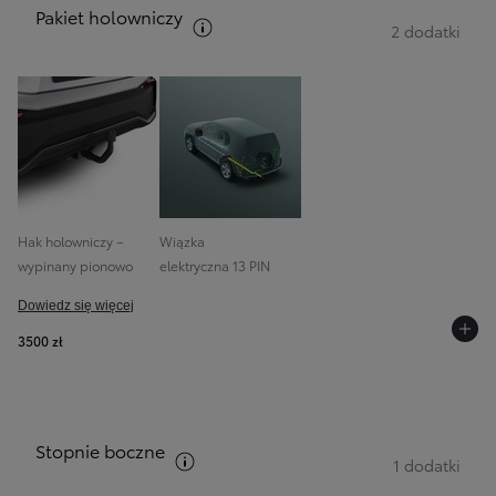
Pakiet holowniczy
Zobacz opis pakietów
2 dodatki
Hak holowniczy –
Wiązka
wypinany pionowo
elektryczna 13 PIN
Dowiedz się więcej
3500 zł
Stopnie boczne
Zobacz opis pakietów
1 dodatki