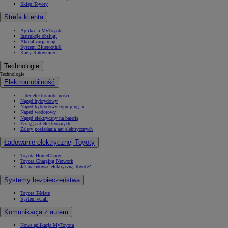
Sklep Toyoty
Strefa klienta
Aplikacja MyToyota
Instrukcje obsługi
Aktualizacja map
System Bluetooth®
Karty Ratownicze
Technologie
Technologie
Elektromobilność
Lider elektromobilności
Napęd hybrydowy
Napęd hybrydowy typu plug-in
Napęd wodorowy
Napęd elektryczny na baterię
Zasięg aut elektrycznych
Zalety posiadania aut elektrycznych
Ładowanie elektrycznej Toyoty
Toyota HomeCharge
Toyota Charging Network
Jak naładować elektryczną Toyotę?
Systemy bezpieczeństwa
Toyota T-Mate
System eCall
Komunikacja z autem
Nowa aplikacja MyToyota