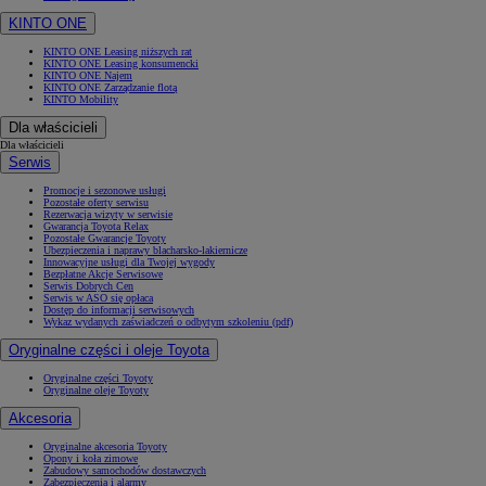
KINTO ONE
KINTO ONE Leasing niższych rat
KINTO ONE Leasing konsumencki
KINTO ONE Najem
KINTO ONE Zarządzanie flotą
KINTO Mobility
Dla właścicieli
Dla właścicieli
Serwis
Promocje i sezonowe usługi
Pozostałe oferty serwisu
Rezerwacja wizyty w serwisie
Gwarancja Toyota Relax
Pozostałe Gwarancje Toyoty
Ubezpieczenia i naprawy blacharsko-lakiernicze
Innowacyjne usługi dla Twojej wygody
Bezpłatne Akcje Serwisowe
Serwis Dobrych Cen
Serwis w ASO się opłaca
Dostęp do informacji serwisowych
Wykaz wydanych zaświadczeń o odbytym szkoleniu (pdf)
Oryginalne części i oleje Toyota
Oryginalne części Toyoty
Oryginalne oleje Toyoty
Akcesoria
Oryginalne akcesoria Toyoty
Opony i koła zimowe
Zabudowy samochodów dostawczych
Zabezpieczenia i alarmy