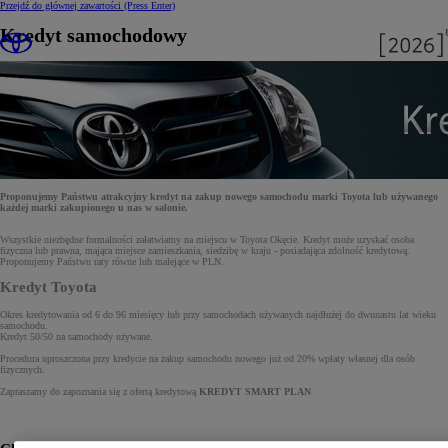
Przejdź do głównej zawartości
(Press Enter)
Kredyt samochodowy
Proponujemy Państwu atrakcyjny kredyt na zakup nowego samochodu marki Toyota lub używanego
każdej marki zakupionego u nas w salonie.
Wszystkie niezbędne formalności załatwiamy na miejscu w Toyota Okęcie. Kredyt może uzyskać osoba
fizyczna lub prawna, mająca miejsce zamieszkania, siedzibę w kraju - posiadająca zdolność kredytową.
Proponujemy Państwu raty równe lub malejące w PLN.
Kredyt Toyota
Okres kredytowania od 6 do 96 miesięcy lub przy samochodach używanych najdłużej do dwunastu lat wieku
samochodu.
Kredyt 50/50 na samochody używane.
Procedura uproszczona przy kredycie na zakup samochodu nowego już od 20% wpłaty własnej dla osób
fizycznych.
Zapraszamy do zapoznania się z ofertą kredytową
KREDYT S
MART PLAN