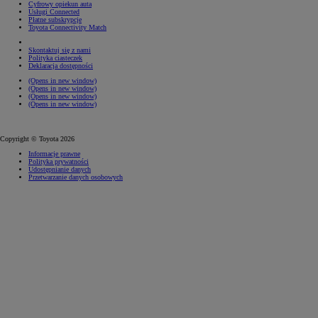
Cyfrowy opiekun auta
Usługi Connected
Płatne subskrypcje
Toyota Connectivity Match
Skontaktuj się z nami
Polityka ciasteczek
Deklaracja dostępności
(Opens in new window)
(Opens in new window)
(Opens in new window)
(Opens in new window)
Copyright © Toyota 2026
Informacje prawne
Polityka prywatności
Udostępnianie danych
Przetwarzanie danych osobowych