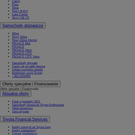
Camry
Prius
Mirai
Nowy RAV4
Land Cruiser
Nowy GR GT
Samochody dostawcze
Hilux
Nowy Hilux
Nowy Hilux Electric
PROACE Max
PROACE
PROACE Verso
PROACE CITY
PROACE CITY Verso
Samochody używane
Umów się na jazdę testową
Zobacz wszystkie cenniki
Konfiguruj swoją Toyotę
+48224920000
Oferty specjalne i Finansowanie
Oferty specjalne i Finansowanie
Aktualne oferty
Finał wyprzedaży 2025
Samochody dostawcze Toyota Professional
Oferta biznesowa
Auta używane
Toyota Financial Services
Kredyt niższych rat Toyota Easy
Kredyt standardowy
Leasing standardowy