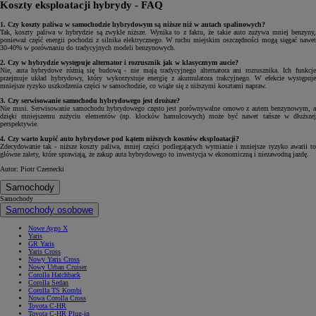
Koszty eksploatacji hybrydy - FAQ
1. Czy koszty paliwa w samochodzie hybrydowym są niższe niż w autach spalinowych?
Tak, koszty paliwa w hybrydzie są zwykle niższe. Wynika to z faktu, że takie auto zużywa mniej benzyny,
ponieważ część energii pochodzi z silnika elektrycznego. W ruchu miejskim oszczędności mogą sięgać nawet
30-40% w porównaniu do tradycyjnych modeli benzynowych.
2. Czy w hybrydzie występuje alternator i rozrusznik jak w klasycznym aucie?
Nie, auta hybrydowe różnią się budową - nie mają tradycyjnego alternatora ani rozrusznika. Ich funkcje
przejmuje układ hybrydowy, który wykorzystuje energię z akumulatora trakcyjnego. W efekcie występuje
mniejsze ryzyko uszkodzenia części w samochodzie, co wiąże się z niższymi kosztami napraw.
3. Czy serwisowanie samochodu hybrydowego jest droższe?
Nie musi. Serwisowanie samochodu hybrydowego często jest porównywalne cenowo z autem benzynowym, a
dzięki mniejszemu zużyciu elementów (np. klocków hamulcowych) może być nawet tańsze w dłuższej
perspektywie.
4. Czy warto kupić auto hybrydowe pod kątem niższych kosztów eksploatacji?
Zdecydowanie tak - niższe koszty paliwa, mniej części podlegających wymianie i mniejsze ryzyko awarii to
główne zalety, które sprawiają, że zakup auta hybrydowego to inwestycja w ekonomiczną i niezawodną jazdę.
Autor: Piotr Czernecki
Samochody
Samochody
Samochody osobowe
Nowe Aygo X
Yaris
GR Yaris
Yaris Cross
Nowy Yaris Cross
Nowy Urban Cruiser
Corolla Hatchback
Corolla Sedan
Corolla TS Kombi
Nowa Corolla Cross
Toyota C-HR
Toyota C-HR Plug-in