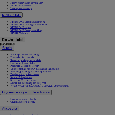
Kredyt niższych rat Toyota Easy
Kredyt standardowy
Leasing standardowy
KINTO ONE
KINTO ONE Leasing niższych rat
KINTO ONE Leasing konsumencki
KINTO ONE Najem
KINTO ONE Zarządzanie flotą
KINTO Mobility
Dla właścicieli
Dla właścicieli
Serwis
Promocje i sezonowe usługi
Pozostałe oferty serwisu
Rezerwacja wizyty w serwisie
Gwarancja Toyota Relax
Pozostałe Gwarancje Toyoty
Ubezpieczenia i naprawy blacharsko-lakiernicze
Innowacyjne usługi dla Twojej wygody
Bezpłatne Akcje Serwisowe
Serwis Dobrych Cen
Serwis w ASO się opłaca
Dostęp do informacji serwisowych
Wykaz wydanych zaświadczeń o odbytym szkoleniu (pdf)
Oryginalne części i oleje Toyota
Oryginalne części Toyoty
Oryginalne oleje Toyoty
Akcesoria