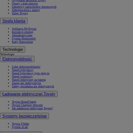
Oryginalne akcesoria Toyoty
Opony i koła zimowe
Zabudowy samochodów dostawczych
Zabezpieczenia i alarmy
Sklep Toyoty
Strefa klienta
Aplikacja MyToyota
Instrukcje obsługi
Aktualizacja map
System Bluetooth®
Karty Ratownicze
Technologie
Technologie
Elektromobilność
Lider elektromobilności
Napęd hybrydowy
Napęd hybrydowy typu plug-in
Napęd wodorowy
Napęd elektryczny na baterię
Zasięg aut elektrycznych
Zalety posiadania aut elektrycznych
Ładowanie elektrycznej Toyoty
Toyota HomeCharge
Toyota Charging Network
Jak naładować elektryczną Toyotę?
Systemy bezpieczeństwa
Toyota T-Mate
System eCall