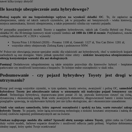
nawet kilka tysięcy złotych!
Ile kosztuje ubezpieczenie auta hybrydowego?
Rodzaj napędu nie ma bezpośredniego wpływu na wysokość składki OC
. To, ile zapłacisz za
ubezpieczenie, zależy od takich samych czynników, jak w przypadku aut benzynowych - wieku kierowcy,
miejsca zamieszkania, historii ubezpieczenia, a także pojemności silnika czy wartości pojazdu.
W przypadku popularnych modeli Toyoty z napędem hybrydowym, takich jak Corolla Hybrid czy Prius,
składka OC dla 30-letniego kierowcy może wynieść średnio
od 1000 do 1300 zł rocznie
. Przykładowo, stawk
według kalkulatora OC z 2024 r. wynosiły:
Toyota Prius 1.8 Hybrid (2020) – Proama: 1108 zł, Generali: 1127 zł, You Can Drive: 1281 zł;
wszystkie oferty obejmowały Zieloną Kartę i podstawowe NNW.
W Polsce nie obowiązują jeszcze specjalne zniżki dla właścicieli aut hybrydowych, choć w niektórych krajach
zachodnich są one dostępne. Warto jednak sprawdzić różne oferty -
niektóre towarzystwa ubezpieczeniow
oferują korzystniejsze warunki dla aut ekologicznych
.
Pamiętaj!
Dodatkowym udogodnieniem są także miejskie przywileje dla kierowców hybryd - bezpłatne
parkowanie czy możliwość korzystania z buspasów. To kolejne realne oszczędności w skali roku.
Podsumowanie - czy pojazd hybrydowy Toyoty jest drogi w
utrzymaniu?
Biorąc pod uwagę wszystkie czynniki, w tym spalanie, koszty serwisu, awaryjność i polisę OC,
samochód
hybrydowy Toyoty jest zdecydowanie tańszy w utrzymaniu niż tradycyjny pojazd benzynowy czy
diesel
. Technologia hybrydowa, dopracowana przez ponad 25 lat, pozwala kierowcom cieszyć się cichą,
dynamiczną i ekonomiczną jazdą. Brak wielu awaryjnych elementów, długowieczność baterii i niskie koszty
przeglądów sprawiają, że użytkowanie hybrydy jest nie tylko ekologiczne, ale i ekonomicznie uzasadnione.
Jeżeli więc szukasz samochodu, który zapewni oszczędności i spokój na lata, warto rozważyć zakup
hybrydy Toyoty
. To pojazdy, które łączą nowoczesną technologię z niskimi kosztami utrzymania i należą d
ścisłej czołówki najmniej problematycznych aut na świecie.
Szukasz najlepszego modelu dla siebie? Sprawdź ofertę naszego salonu Toyoty
, gdzie czeka na Ciebi
duży wybór modeli, fachowe wsparcie doradców i możliwość odbycia jazdy próbnej. Wspólnie dobierzemy
idealny napęd, który spełni Twoje oczekiwania!