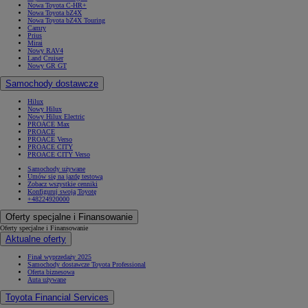
Nowa Toyota C-HR+
Nowa Toyota bZ4X
Nowa Toyota bZ4X Touring
Camry
Prius
Mirai
Nowy RAV4
Land Cruiser
Nowy GR GT
Samochody dostawcze
Hilux
Nowy Hilux
Nowy Hilux Electric
PROACE Max
PROACE
PROACE Verso
PROACE CITY
PROACE CITY Verso
Samochody używane
Umów się na jazdę testową
Zobacz wszystkie cenniki
Konfiguruj swoją Toyotę
+48224920000
Oferty specjalne i Finansowanie
Oferty specjalne i Finansowanie
Aktualne oferty
Finał wyprzedaży 2025
Samochody dostawcze Toyota Professional
Oferta biznesowa
Auta używane
Toyota Financial Services