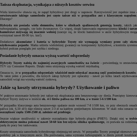
Tańsza eksploatacja, wynikająca z niższych kosztów serwisu
Wielu kierowców obawia się, że napęd hybrydowy jest drogi w naprawie. Rzeczywistość jest zupełnie inna -
serwisowanie takiego samochodu jest często tańsze niż w przypadku aut z klasycznym napędem
.
Dlaczego?
Hybryda nie posiada wielu elementów, które w silnikach spalinowych generują koszty
, takich ja
turbosprężarka, sprzęgło, czy koło dwumasowe. Co więcej, dzięki hamowaniu regeneracyjnemu
klocki i tarcze
hamulcowe zużywają się znacznie wolniej
(szacuje się, że klocki hamulcowe w aucie hybrydowym mog
wytrzymać nawet 80-90 tys. km!).
Dodatkowo
akumulator i bateria w hybrydzie Toyoty nie wymagają wymiany przez cały okre
użytkowania pojazdu
. Marka udziela wieloletniej gwarancji na komponenty hybrydowe, a kontrola system
hybrid podczas przeglądu jest szybka i niedroga.
Posiadanie hybrydy oznacza wyższą wartość odsprzedaży
Hybrydy Toyoty należą do najmniej awaryjnych samochodów na świecie
- potwierdzają to zestawieni
TÜV czy Consumer Reports. Dzięki temu utrzymują wysoką wartość rezydualną.
Oznacza to, że
w przypadku odsprzedaży właściciel może odzyskać znaczną część poniesionych kosztów
.
To także jeden z powodów, dla których zakup hybrydy jest opłacalny - nawet po kilku latach użytkowania
samochód wciąż ma wysoką wartość rynkową.
Jakie są koszty utrzymania hybrydy? Użytkowanie i paliwo
W praktyce utrzymanie hybrydy jest tańsze niż eksploatacja auta benzynowego czy diesla. Przeciętny kierowca
hybryd Toyoty zużywa w mieście
ok. 4-5 litrów paliwa na 100 km, a w trasie 5-6 l/100 km
.
W przypadku klasycznego auta benzynowego spalanie może wynosić 7-8 l/100 km, co przy obecnych cenach
paliwa (ok. 6,50 zł/l) daje różnicę nawet 2-3 zł na każdym przejechanym kilometrze. W skali roku oznacza to
oszczędność rzędu 1500-2500 zł, zależnie od przebiegu
.
Jeszcze większe możliwości w zakresie oszczędzania daje hybryda plug-in (PHEV). Dzięki niej
w trybi
elektrycznym można pokonać nawet 50-60 km bez użycia silnika spalinowego
, co pozwala na codzienn
jazdę do pracy bez tankowania.
Koszty utrzymania samochodu hybrydowego obejmują też serwis. W przypadku Toyoty przegląd okresowy jest
podobny jak w klasycznym aucie. Dla porównania, sama wymiana turbosprężarki w dieslu potrafi kosztować