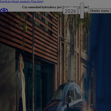
Przejdź do głównej zawartości
(Press Enter)
Czy samochód hybrydowy jest drogi w utrzymaniu?
Otwórz menu