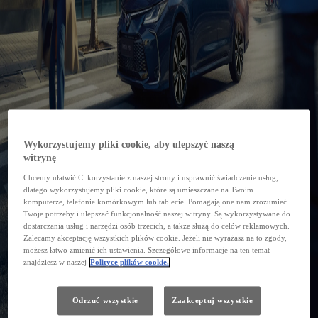
Wykorzystujemy pliki cookie, aby ulepszyć naszą
witrynę
Chcemy ułatwić Ci korzystanie z naszej strony i usprawnić świadczenie usług,
dlatego wykorzystujemy pliki cookie, które są umieszczane na Twoim
komputerze, telefonie komórkowym lub tablecie. Pomagają one nam zrozumieć
Twoje potrzeby i ulepszać funkcjonalność naszej witryny. Są wykorzystywane do
dostarczania usług i narzędzi osób trzecich, a także służą do celów reklamowych.
Zalecamy akceptację wszystkich plików cookie. Jeżeli nie wyrażasz na to zgody,
możesz łatwo zmienić ich ustawienia. Szczegółowe informacje na ten temat
znajdziesz w naszej
Polityce plików cookie.
Odrzuć wszystkie
Zaakceptuj wszystkie