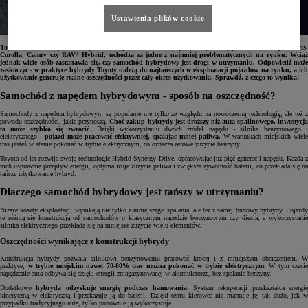
Ustawienia plików cookie
Toyota od lat należy do ścisłej czołówki producentów aut hybrydowych, a jej modele, takie jak Yaris,
Corolla, Camry czy RAV4 Hybrid, uchodzą za jedne z najmniej problematycznych na rynku. Wciąż
jednak wiele osób zastanawia się, czy samochód hybrydowy jest drogi w utrzymaniu. Odpowiedź może
zaskoczyć - w praktyce hybrydy Toyoty należą do najtańszych w eksploatacji pojazdów na rynku, a ich
użytkowanie generuje realne oszczędności przez cały okres użytkowania. Sprawdź, z czego to wynika!
Samochód z napędem hybrydowym - sposób na oszczędność?
Samochody z napędem hybrydowym są popularne nie tylko ze względu na nowoczesną technologię, ale też z
powodu oszczędności, jakie przynoszą.
Choć zakup hybrydy jest droższy niż auta spalinowego, inwestycj
ta może szybko się zwrócić
. Dzięki wykorzystaniu dwóch źródeł napędu - silnika benzynowego 
elektrycznego -
pojazd może pracować efektywniej, spalając mniej paliwa.
W warunkach miejskich wiele
tras jesteś w stanie pokonać w trybie elektrycznym, co oznacza zerowe zużycie benzyny.
Toyota od lat rozwija swoją technologię Hybrid Synergy Drive, opracowując już pięć generacji napędu. Każda z
nich usprawnia przepływ energii, optymalizuje zużycie paliwa i zwiększa żywotność baterii, co przekłada się na
tańsze użytkowanie hybryd.
Dlaczego samochód hybrydowy jest tańszy w utrzymaniu?
Niższe koszty eksploatacji wynikają nie tylko z mniejszego spalania, ale też z samej budowy hybrydy. Pojazdy
te różnią się konstrukcją od samochodów o klasycznym napędzie benzynowym czy diesla, a wykorzystanie
silnika elektrycznego przekłada się na mniejsze zużycie wielu elementów.
Oszczędności wynikające z konstrukcji hybrydy
Konstrukcja hybrydy pozwala silnikowi benzynowemu pracować krócej i z mniejszym obciążeniem. W
praktyce,
w trybie miejskim nawet 70-80% tras można pokonać w trybie elektrycznym
. W tym czasie
napędzanie auta odbywa się dzięki energii zmagazynowanej w akumulatorze, bez spalania benzyny.
Dodatkowo
hybryda odzyskuje energię podczas hamowania
. System rekuperacji przekształca energi
kinetyczną w elektryczną i przekazuje ją do baterii. Dzięki temu kierowca nie marnuje jej tak dużo, jak w
przypadku tradycyjnego auta, tylko ponownie ją wykorzystuje.